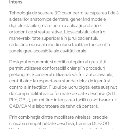
intens.
Tehnologia de scanare 3D color permite captarea fidelă
a detaliilor anatomice dentare, generând modele
digitale stabile și clare pentru aplicații protetice,
ortodontice și restaurative. Lipsa cablului oferă o
manevrabilitate superioară în jurul pacientului,
reducând oboseala medicului și facilitând accesul în
zonele greu accesibile ale cavității orale.
Designul ergonomic și echilibrul optim al greutății
permit utilizarea confortabilă chiar și în proceduri
prelungite. Scannerul utilizează vârfuri autoclavabile,
contribuind la respectarea standardelor de igienă și
control al infecțiilor. Fluxul de lucru digital este susținut
de compatibilitatea cu formate de date deschise (STL,
PLY, OBJ), permițând integrarea facilă cu software-uri
CAD/CAM și laboratoare de tehnică dentară.
Prin combinația dintre mobilitate wireless, precizie
clinică și compatibilitate deschisă, Launca DL-300