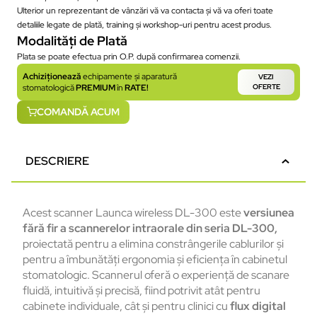
Ulterior un reprezentant de vânzări vă va contacta și vă va oferi toate
detaliile legate de plată, training și workshop-uri pentru acest produs.
Modalități de Plată
Plata se poate efectua prin O.P. după confirmarea comenzii.
Achiziționează
echipamente și aparatură
VEZI
stomatologică
PREMIUM
în
RATE!
OFERTE
COMANDĂ ACUM
DESCRIERE
Acest scanner Launca wireless DL-300 este
versiunea
fără fir a scannerelor intraorale din seria DL-300,
proiectată pentru a elimina constrângerile cablurilor și
pentru a îmbunătăți ergonomia și eficiența în cabinetul
stomatologic. Scannerul oferă o experiență de scanare
fluidă, intuitivă și precisă, fiind potrivit atât pentru
cabinete individuale, cât și pentru clinici cu
flux digital