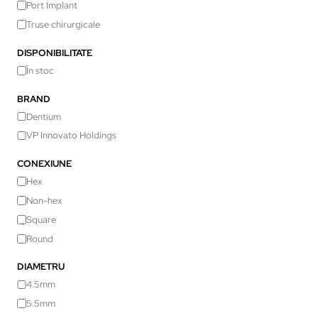
Port Implant
Truse chirurgicale
DISPONIBILITATE
În stoc
BRAND
Dentium
VP Innovato Holdings
CONEXIUNE
Hex
Non-hex
Square
Round
DIAMETRU
4.5mm
5.5mm