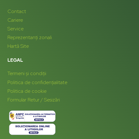
Contact
Cariere
Service
Reprezentanți zonali
Hartă Site
LEGAL
Termeni și condiții
Politica de confidențialitate
Politica de cookie
Formular Retur / Sesizări