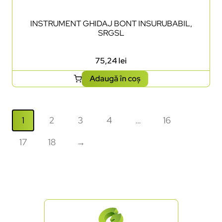
INSTRUMENT GHIDAJ BONT INSURUBABIL,
SRGSL
75,24
lei
Adaugă în coș
1
2
3
4
…
16
17
18
→