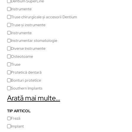
Dentium SuperLine
Instrumente
Truse chirurgicale și accesorii Dentium
Truse și instrumente
Instrumente
Instrumentar stomatologie
Diverse Instrumente
Osteotoame
Truse
Protetică dentară
Bonturi protetice
Southern Implants
Arată mai multe…
TIP ARTICOL
Freză
Implant