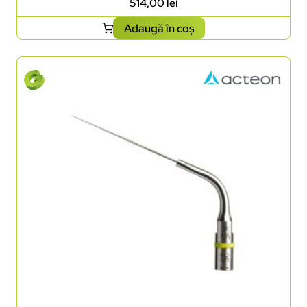
514,00
lei
Adaugă în coș