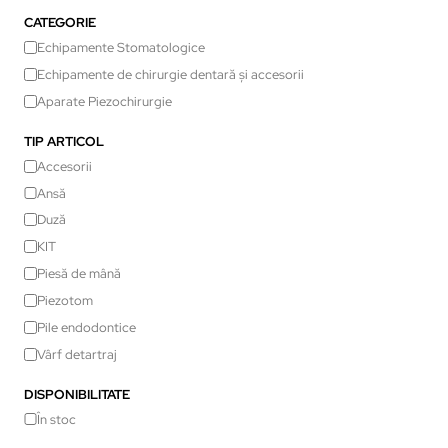
CATEGORIE
Echipamente Stomatologice
Echipamente de chirurgie dentară și accesorii
Aparate Piezochirurgie
TIP ARTICOL
Accesorii
Ansă
Duză
KIT
Piesă de mână
Piezotom
Pile endodontice
Vârf detartraj
DISPONIBILITATE
În stoc