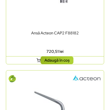
Ansă Acteon CAP2 F88182
720,51
lei
Adaugă în coș