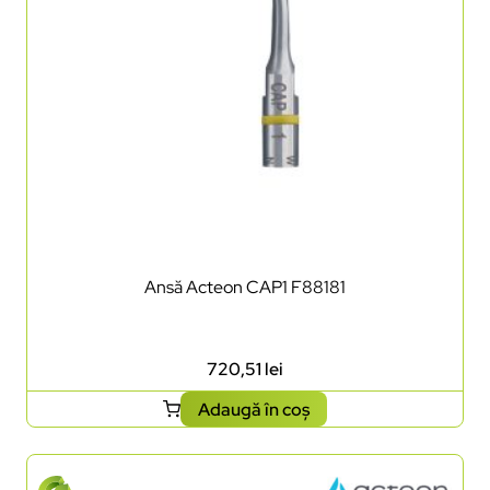
Ansă Acteon CAP1 F88181
720,51
lei
Adaugă în coș