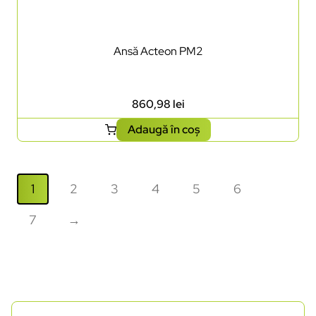
Ansă Acteon PM2
860,98
lei
Adaugă în coș
1
2
3
4
5
6
7
→