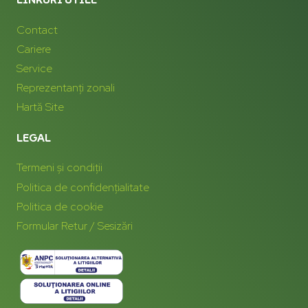
Contact
Cariere
Service
Reprezentanți zonali
Hartă Site
LEGAL
Termeni și condiții
Politica de confidențialitate
Politica de cookie
Formular Retur / Sesizări