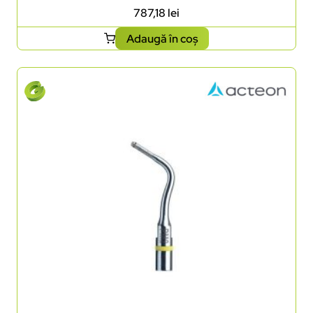
787,18
lei
Adaugă în coș