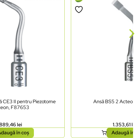
lă CE3 II pentru Piezotome
Ansă BS5 2 Acteon
teon, F87653
889,46
lei
1.353,61
lei
daugă în coș
Adaugă în 