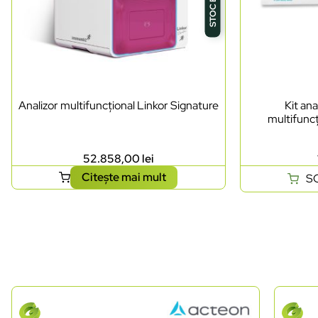
Analizor multifuncțional Linkor Signature
Kit ana
multifuncț
52.858,00
lei
Citește mai mult
S