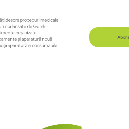
ăți despre proceduri medicale
uri noi lansate de Gursk
imente organizate
Abona
pamente și aparatură nouă
oții aparatură și consumabile