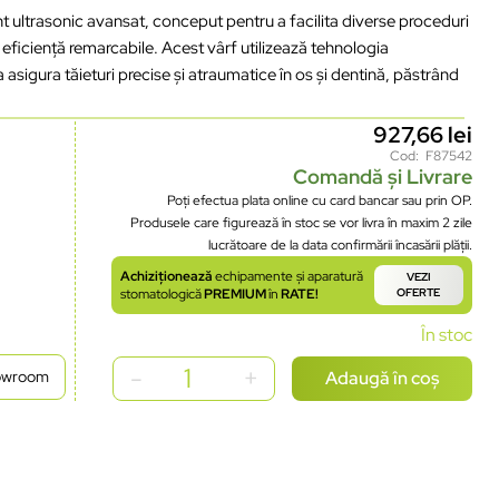
t ultrasonic avansat, conceput pentru a facilita diverse proceduri
i eficiență remarcabile. Acest vârf utilizează tehnologia
 asigura tăieturi precise și atraumatice în os și dentină, păstrând
927,66
lei
Cod: F87542
Comandă și Livrare
Poți efectua plata online cu card bancar sau prin OP.
Produsele care figurează în stoc se vor livra în maxim 2 zile
lucrătoare de la data confirmării încasării plății.
Achiziționează
echipamente și aparatură
VEZI
stomatologică
PREMIUM
în
RATE!
OFERTE
În stoc
Adaugă în coș
howroom