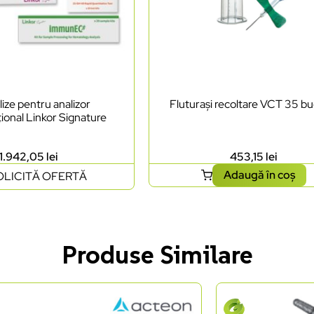
lize pentru analizor
Fluturași recoltare VCT 35 bu
ional Linkor Signature
1.942,05
lei
453,15
lei
Adaugă în coș
OLICITĂ OFERTĂ
Produse Similare