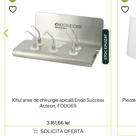
STOC EPUIZAT
Kitul anse de chirurgie apicală Endo Success
Piezo
Acteon, F00069
3.161,66
lei
SOLICITĂ OFERTĂ