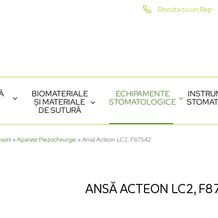
Discuta cu un Rep
Ă
BIOMATERIALE
ECHIPAMENTE
INSTRU
ȘI MATERIALE
STOMATOLOGICE
STOMAT
DE SUTURĂ
sorii
»
Aparate Piezochirurgie
»
Ansă Acteon LC2, F87542
ANSĂ ACTEON LC2, F8