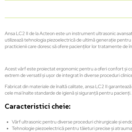
Ansa LC2 II de la Acteon este un instrument ultrasonic avansat, 
utilizează tehnologia piezoelectrică de ultimă generație pentru a
practicienii care doresc să ofere pacienților lor tratamente de în
Acest vârf este proiectat ergonomic pentru a oferi confort și co
extrem de versatil și ușor de integrat în diverse proceduri clin
Fabricat din materiale de înaltă calitate, ansa LC2 II garantea
cele mai înalte standarde de igienă și siguranță pentru pacienți.
Caracteristici cheie:
Vârf ultrasonic pentru diverse proceduri chirurgicale și en
Tehnologie piezoelectrică pentru tăieturi precise și atrauma