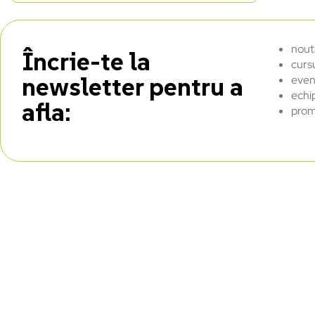
nout
Încrie-te la
curs
newsletter pentru a
even
echi
afla:
prom