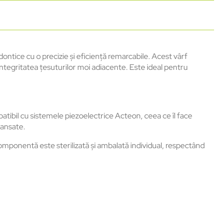
ontice cu o precizie și eficiență remarcabile. Acest vârf
 integritatea țesuturilor moi adiacente. Este ideal pentru
atibil cu sistemele piezoelectrice Acteon, ceea ce îl face
vansate.
componentă este sterilizată și ambalată individual, respectând