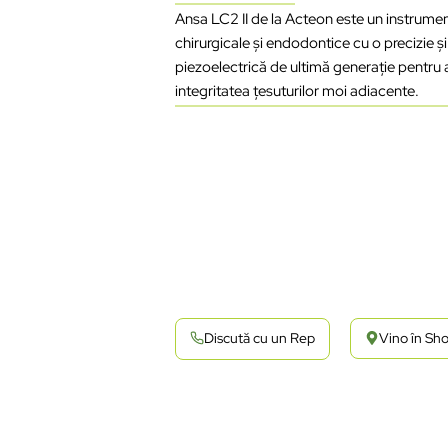
Ansa LC2 II de la Acteon este un instrumen
chirurgicale și endodontice cu o precizie ș
piezoelectrică de ultimă generație pentru a
integritatea țesuturilor moi adiacente.
Discută cu un Rep
Vino în S