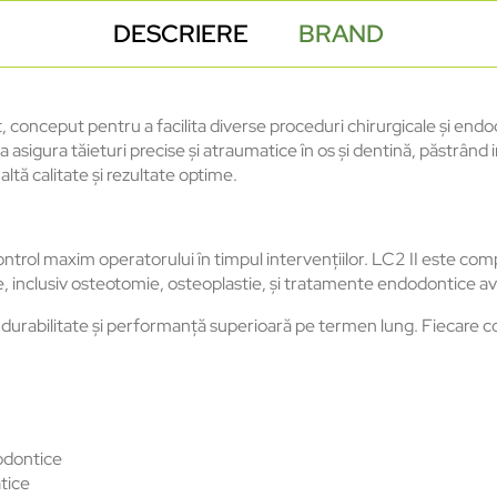
DESCRIERE
BRAND
conceput pentru a facilita diverse proceduri chirurgicale și endod
 asigura tăieturi precise și atraumatice în os și dentină, păstrând
altă calitate și rezultate optime.
ntrol maxim operatorului în timpul intervențiilor. LC2 II este comp
ice, inclusiv osteotomie, osteoplastie, și tratamente endodontice a
ză durabilitate și performanță superioară pe termen lung. Fiecare 
dodontice
tice