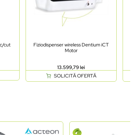
c/cut
Fiziodispenser wireless Dentium iCT
Pi
Motor
13.599,79
lei
SOLICITĂ OFERTĂ