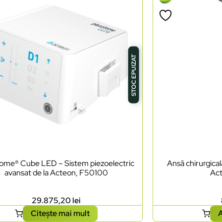
STOC EPUIZAT
tome® Cube LED – Sistem piezoelectric
Ansă chirurgica
avansat de la Acteon, F50100
Ac
29.875,20
lei
Citește mai mult
A