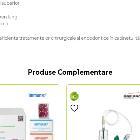
 superior
men lung
ximă
eficiența tratamentelor chirurgicale și endodontice în cabinetul tă
Produse Complementare