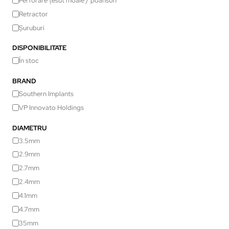
Perforare țesut moale / poanson
Retractor
Șuruburi
DISPONIBILITATE
În stoc
BRAND
Southern Implants
VP Innovato Holdings
DIAMETRU
3.5mm
2.9mm
2.7mm
2.4mm
4.1mm
4.7mm
35mm