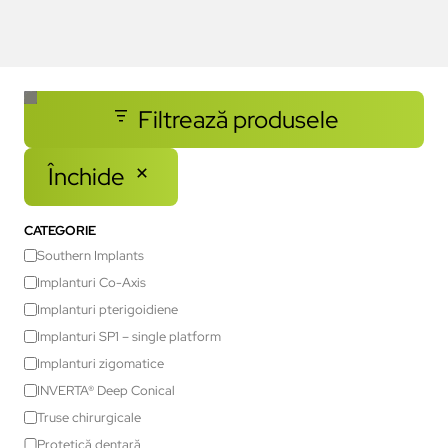
Filtrează produsele
Închide
CATEGORIE
Southern Implants
Implanturi Co-Axis
Implanturi pterigoidiene
Implanturi SP1 – single platform
Implanturi zigomatice
INVERTA® Deep Conical
Truse chirurgicale
Protetică dentară