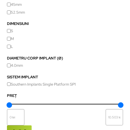
45mm
52.5mm
DIMENSIUNI
S
M
L
DIAMETRU CORP IMPLANT (Ø)
4.0mm
SISTEM IMPLANT
Southern Implants Single Platform SP1
PREȚ