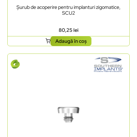
Șurub de acoperire pentru implanturi zigomatice,
SCU2
80,25
lei
Adaugă în coș