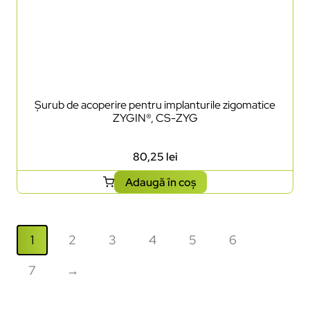
Șurub de acoperire pentru implanturile zigomatice
ZYGIN®, CS-ZYG
80,25
lei
Adaugă în coș
1
2
3
4
5
6
7
→