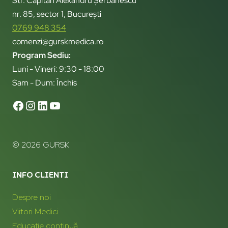
Str. Căpitan Alexandru Șerbănescu
nr. 85, sector 1, București
0769 948 354
comenzi@gurskmedica.ro
Program Sediu:
Luni - Vineri: 9:30 - 18:00
Sam - Dum: Închis
© 2026 GURSK
INFO CLIENTI
Despre noi
Viitori Medici
Educație continuă