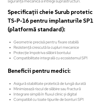
siguranța
mecanică
a
întregii
suprastructuri
.
Specificații cheie Surub protetic
TS-P-16 pentru implanturile SP1
(platformă standard):
Geometrie precisă pentru fixare stabilă
Rezistență
crescută
la
cupluri
mecanice
Protecție
împotriva
sl
ăbirii
bontului
Compatibilitate
integrală
cu
ecosistemul
SP1
Beneficii
pentru
medici:
Asigură
stabilitate
protetică
de
lungă
durată
Minimizează
riscul
de
slăbire
sau
fractură
Integrare
simplă
în
fluxul
clinic
și
digital
Compatibil
cu
toate
tipurile
de
bonturi
SP1