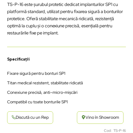
TS-P-16 este șurubul protetic dedicat implanturilor SP1 cu
platformă standard,
utilizat
pentru
fixarea
sigură
a
bonturilor
protetice
.
Oferă
stabilitate
mecanică
ridicată
,
rezistență
optimă
la
cuplu
și
o
conexiune
precisă
,
esențială
pentru
restaurările
fixe
pe
implant.
Specificații
Fixare sigură pentru bonturi SP1
Titan medical rezistent, stabilitate
ridicată
Conexiune
precisă
, anti
–micro-
mi
șcări
Compatibil
cu
toate
bonturile
SP1
Discută cu un Rep
Vino în Showroom
Cod: TS-P-16