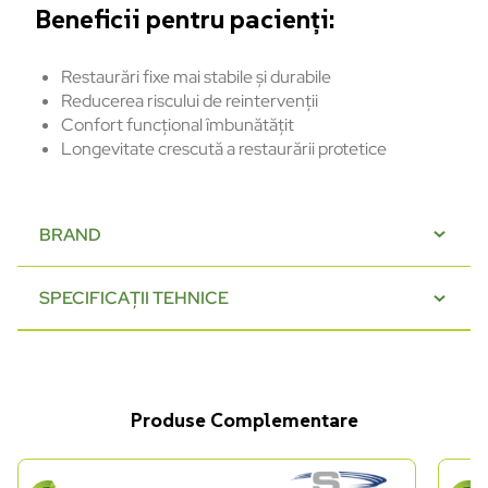
Beneficii
pentru
pacienți:
Restaurări
fixe
mai
stabile
și
durabile
Reducerea
riscului
de
reintervenții
Confort
funcțional
îmbun
ătățit
Longevitate
crescută
a
restaurării
protetice
BRAND
SPECIFICAȚII TEHNICE
Produse Complementare