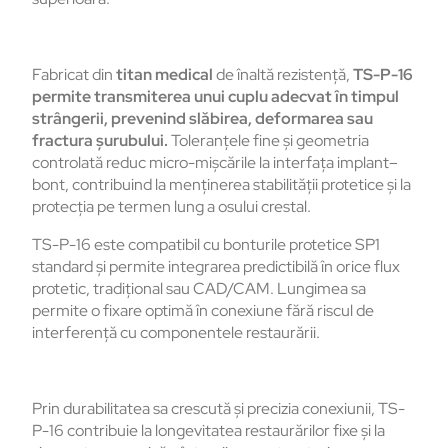
Fabricat
din
titan medical
de
înalt
ă
rezistență
,
TS-P-16
permite
transmiterea
unui
cuplu
adecvat
în
timpul
strângerii
,
prevenind
sl
ăbirea
,
deformarea
sau
fractura
șurubului
.
Toleranțele
fine
și
geometria
controlată
reduc
micro-
mișcările
la
interfața
implant
–
bont
,
contribuind
la
men
ținerea
stabilității
protetice
și
la
protecția
pe
termen lung a
osului
crestal.
TS-P-16
este
compatibil
cu
bonturile
protetice
SP1
standard
și
permite
integrarea
predictibilă
în
orice
flux
protetic
,
tradi
țional
sau
CAD/CAM.
Lungimea
sa
permite
o
fixare
optimă
în
conexiune
f
ără
riscul
de
interferență
cu
componentele
restaurării
.
Prin
durabilitatea
sa
crescută
și
precizia
conexiunii
, TS-
P-16
contribuie
la
longevitatea
restaurărilor
fixe
și
la