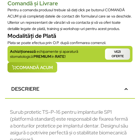
Comandă și Livrare
Pentru a comanda produsul trebuie să dați click pe butonul COMANDĂ
ACUM și să completați datele de contact din formularul care se va deschide.
Ulterior un reprezentant de vânzări vă va contacta și vă va oferi toate
detaliile legate de plată, training și workshop-uri pentru acest produs.
Modalități de Plată
Plata se poate efectua prin O.P. după confirmarea comenzii.
Achiziționează
echipamente și aparatură
VEZI
stomatologică
PREMIUM
în
RATE!
OFERTE
COMANDĂ ACUM
DESCRIERE
Surub protetic TS-P-16 pentru implanturile SP1
(platformă standard) este responsabil
de
fixarea
ferm
ă
a
bonturilor
protetice
pe
implantul
dentar
.
Designul
său
asigură
o
potrivire
perfect
ă
și
o
stabilitate
biomecanică
superioară
.