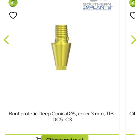
Bont protetic Deep Conical Ø5, colier 3 mm, TIB-
Cili
DC5-C3
Citește mai mult