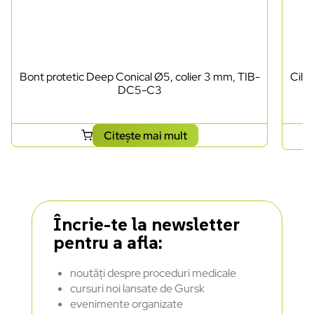
Bont protetic Deep Conical Ø5, colier 3 mm, TIB-
Cili
DC5-C3
Citește mai mult
Încrie-te la newsletter
pentru a afla:
noutăți despre proceduri medicale
cursuri noi lansate de Gursk
evenimente organizate