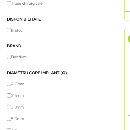
Truse chirurgicale
DISPONIBILITATE
În stoc
BRAND
Dentium
DIAMETRU CORP IMPLANT (Ø)
4.0mm
3.5mm
3.8mm
5.0mm