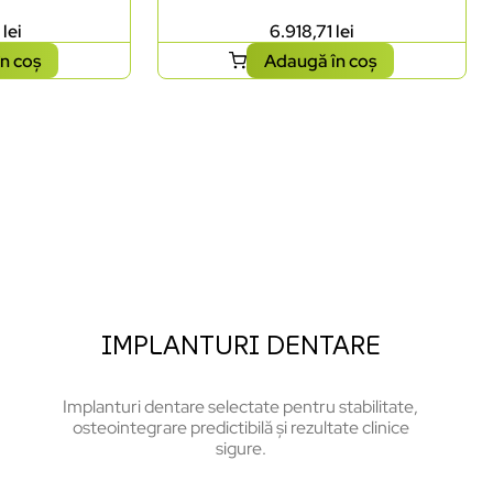
8
lei
6.918,71
lei
n coș
Adaugă în coș
IMPLANTURI DENTARE
Implanturi dentare selectate pentru stabilitate,
osteointegrare predictibilă și rezultate clinice
sigure.