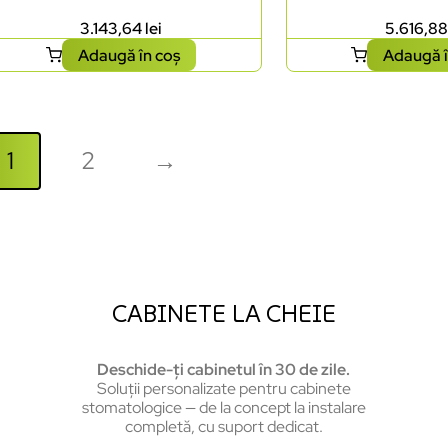
3.143,64
lei
5.616,8
Adaugă în coș
Adaugă î
1
2
→
CABINETE LA CHEIE
Deschide-ți cabinetul în 30 de zile.
Soluții personalizate pentru cabinete
stomatologice — de la concept la instalare
completă, cu suport dedicat.