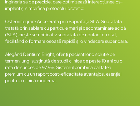
ingineria sa de precizie, care optimizează interacțiunea os-
implant și simplifică protocolul protetic:
Osteointegrare Accelerată prin Suprafața SLA: Suprafața
tratată prin sablare cu particule mari și decontaminare acidă
(SLA) crește semnificativ suprafața de contact cu osul,
facilitând o formare osoasă rapidă și o vindecare superioară.
Alegând Dentium Bright, oferiți pacienților o soluție pe
termen lung, susținută de studii clinice de peste 10 ani cu o
rată de succes de 97.9%. Sistemul combină calitatea
premium cu un raport cost-eficacitate avantajos, esențial
pentru o clinică modernă.