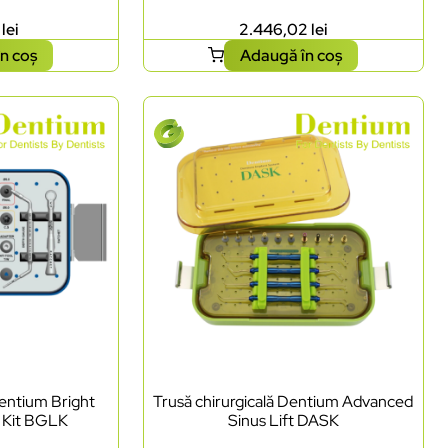
7
lei
2.446,02
lei
n coș
Adaugă în coș
Dentium Bright
Trusă chirurgicală Dentium Advanced
l Kit BGLK
Sinus Lift DASK