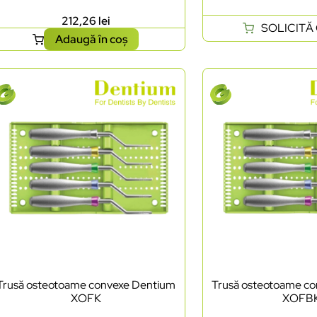
212,26
lei
SOLICITĂ
Adaugă în coș
Trusă osteotoame convexe Dentium
Trusă osteotoame c
XOFK
XOFB