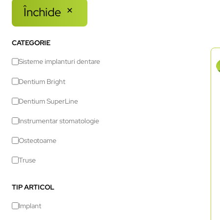
Închide
CATEGORIE
Sisteme implanturi dentare
Dentium Bright
Dentium SuperLine
Instrumentar stomatologie
Osteotoame
Truse
TIP ARTICOL
Implant