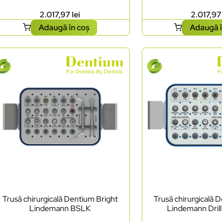
2.017,97
lei
2.017,9
Adaugă în coș
Adaugă î
Trusă chirurgicală Dentium Bright
Trusă chirurgicală 
Lindemann BSLK
Lindemann Dril