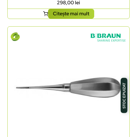
298,00
lei
Citește mai mult
STOC EPUIZAT