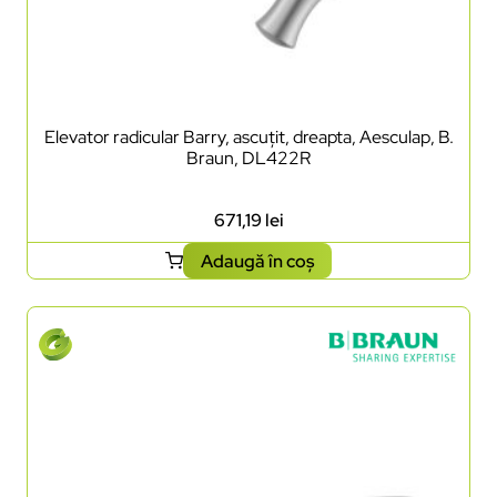
Elevator radicular Barry, ascuțit, dreapta, Aesculap, B.
Braun, DL422R
671,19
lei
Adaugă în coș