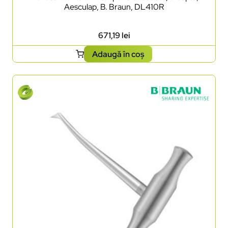
Aesculap, B. Braun, DL410R
671,19
lei
Adaugă în coș