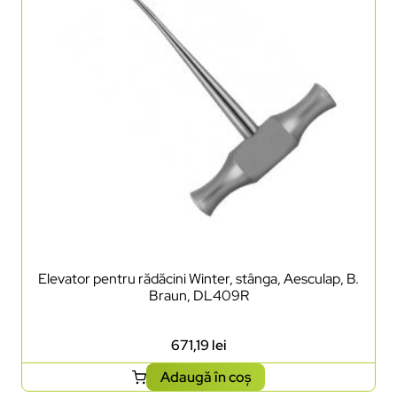
Elevator pentru rădăcini Winter, stânga, Aesculap, B.
Braun, DL409R
671,19
lei
Adaugă în coș