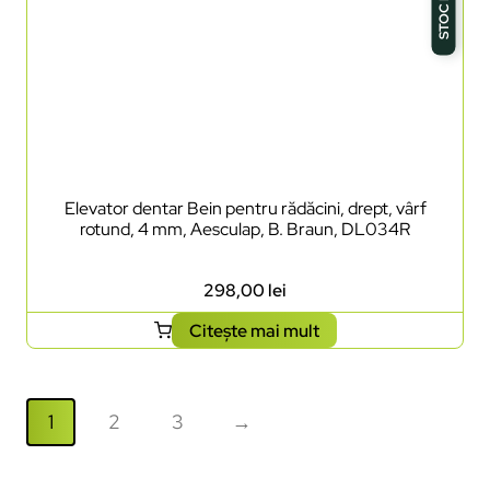
Elevator dentar Bein pentru rădăcini, drept, vârf
rotund, 4 mm, Aesculap, B. Braun, DL034R
298,00
lei
Citește mai mult
1
2
3
→