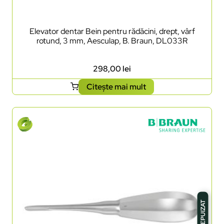
Elevator dentar Bein pentru rădăcini, drept, vârf
rotund, 3 mm, Aesculap, B. Braun, DL033R
298,00
lei
Citește mai mult
STOC EPUIZAT