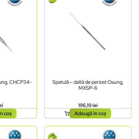
Osung, CHCP34-
Spatulă – daltă de periost Osung,
MXSP-6
ei
196,19
lei
n coș
Adaugă în coș