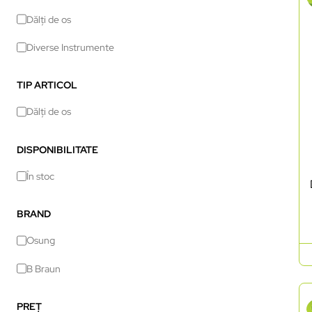
Dălți de os
Diverse Instrumente
TIP ARTICOL
Dălți de os
DISPONIBILITATE
În stoc
BRAND
Osung
B Braun
PREȚ