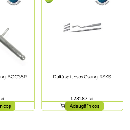
sung, BOC35R
Daltă split osos Osung, RSKS
lei
1.281,87
lei
n coș
Adaugă în coș