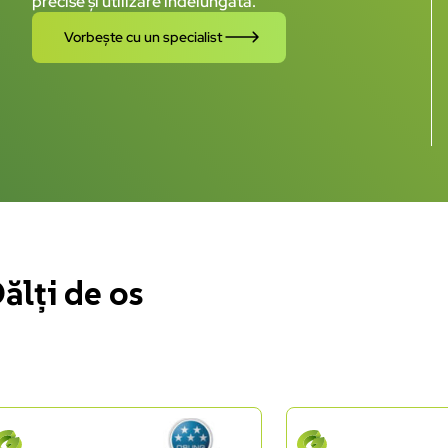
precise și utilizare îndelungată.
Vorbește cu un specialist
ălți de os