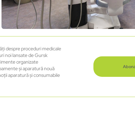
ăți despre proceduri medicale
uri noi lansate de Gursk
imente organizate
Abona
pamente și aparatură nouă
oții aparatură și consumabile