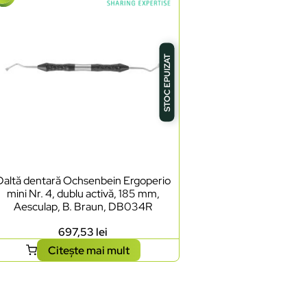
STOC EPUIZAT
Daltă dentară Ochsenbein Ergoperio
mini Nr. 4, dublu activă, 185 mm,
Aesculap, B. Braun, DB034R
697,53
lei
Citește mai mult