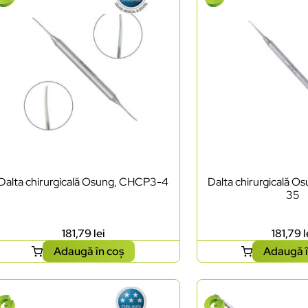
Dalta chirurgicală Osung, CHCP3-4
Dalta chirurgicală 
35
181,79
lei
181,79
l
Adaugă în coș
Adaugă î