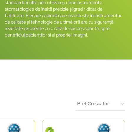
standarde înalte prin utilizarea unor instrumente
stomatologice de înaltă precizie și grad ridicat de
fiabilitate. Fiecare cabinet care investește în instrumentar
de calitate și tehnologie de ultimă oră are cu siguranță
rezultate excelente cu o rată de succes sporită, spre
beneficiul pacienților și al propriei imagini.