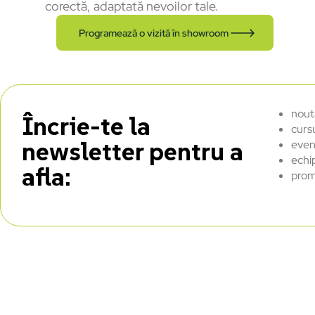
corectă, adaptată nevoilor tale.
Programează o vizită în showroom
nout
Încrie-te la
curs
newsletter pentru a
even
echi
afla:
prom