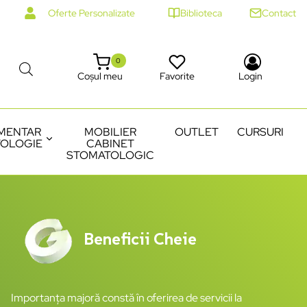
Oferte Personalizate
Biblioteca
Contact
0
Coșul meu
Favorite
Login
MENTAR
MOBILIER
OUTLET
CURSURI
OLOGIE
CABINET
STOMATOLOGIC
Beneficii Cheie
Importanța majoră constă în oferirea de servicii la