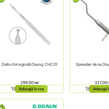
Dalta chirurgicală Osung, CHCO1
Spreader de os O
299,50
lei
327,00
Adaugă în coș
Adaugă î