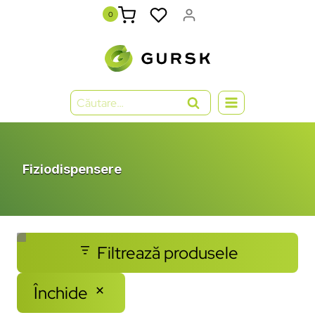
0
Fiziodispensere
Filtrează produsele
Închide