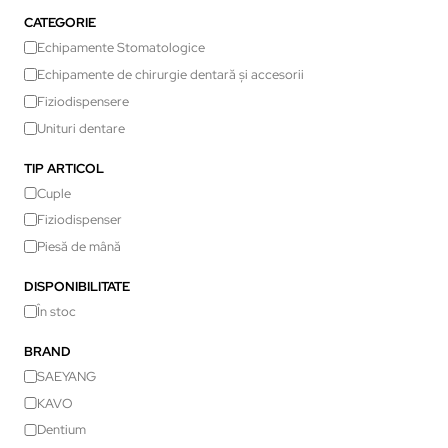
CATEGORIE
Echipamente Stomatologice
Echipamente de chirurgie dentară și accesorii
Fiziodispensere
Unituri dentare
TIP ARTICOL
Cuple
Fiziodispenser
Piesă de mână
DISPONIBILITATE
În stoc
BRAND
SAEYANG
KAVO
Dentium