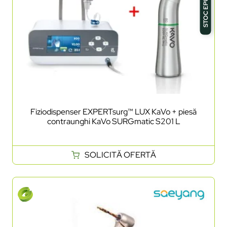
STOC EPUIZAT
Fiziodispenser EXPERTsurg™ LUX KaVo + piesă
contraunghi KaVo SURGmatic S201 L
SOLICITĂ OFERTĂ