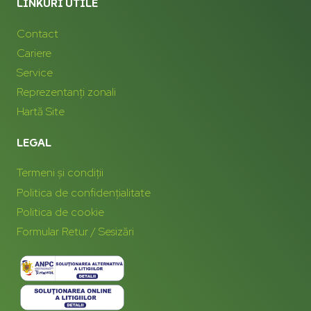
LINKURI UTILE
Contact
Cariere
Service
Reprezentanți zonali
Hartă Site
LEGAL
Termeni și condiții
Politica de confidențialitate
Politica de cookie
Formular Retur / Sesizări