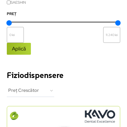
SAESHIN
PREȚ
Aplică
Fiziodispensere