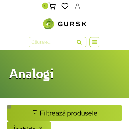
0
Analogi
Filtrează produsele