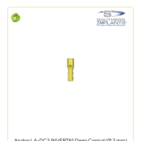
Analog LA-DC3 INVERTA® Deep Conical (Ø 3 mm)