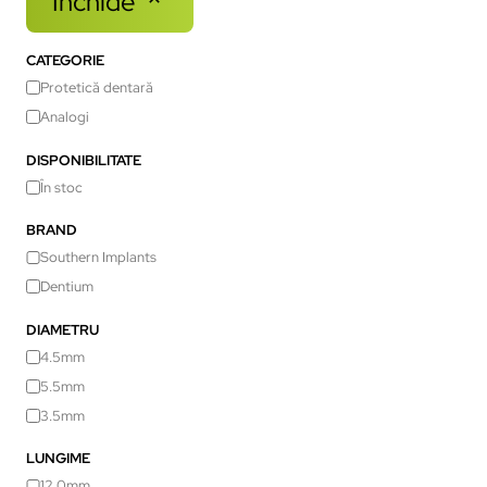
Închide
CATEGORIE
Protetică dentară
Analogi
DISPONIBILITATE
În stoc
BRAND
Southern Implants
Dentium
DIAMETRU
4.5mm
5.5mm
3.5mm
LUNGIME
12.0mm