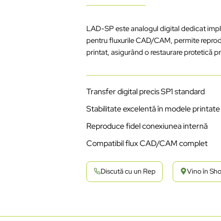
LAD-SP este
analogul
digital
dedicat
impl
pentru
fluxurile
CAD/CAM,
permite
repro
printat
,
asigurând
o
restaurare
protetic
ă
pr
Transfer digital precis SP1 standard
Stabilitate
excelent
ă
în
modele
printate
Reproduce
fidel
conexiunea
intern
ă
Compatibil
flux CAD/CAM complet
Discută cu un Rep
Vino în S