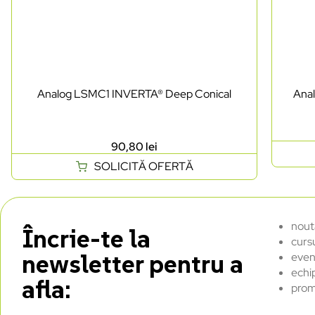
Analog LSMC1 INVERTA® Deep Conical
Ana
90,80
lei
SOLICITĂ OFERTĂ
nout
Încrie-te la
curs
newsletter pentru a
even
echi
afla:
prom