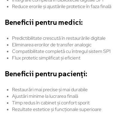
Reduce
erorile
și
ajustările
protetice
în
faza
final
ă
Beneficii
pentru
medici:
Predictibilitate
crescută
în
restaur
ările
digitale
Eliminarea
erorilor
de transfer analogic
Compatibilitate
completă
cu
întregul
sistem
SP1
Flux
protetic
simplificat
și
eficient
Beneficii
pentru
pacienți:
Restaurări
mai
precise
și
mai
durabile
Ajustări
minime
la
lucrarea
finală
Timp
redus
în
cabinet
și
confort
sporit
Rezultate
estetice
și
funcționale
superioare