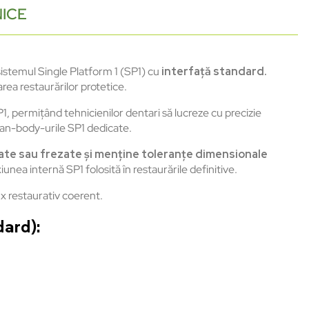
NICE
sistemul
Single Platform 1 (SP1) cu
interfa
ță
standard.
area
restaurărilor
protetice
.
1,
permiț
ând
tehnicienilor
dentari
s
ă
lucreze
cu
precizie
an-body-urile SP1 dedicate.
ate
sau
frezate
și
menține
toleranțe
dimensionale
iunea
intern
ă
SP1
folosită
în
restaur
ările
definitive.
ux
restaurativ
coerent
.
dard):