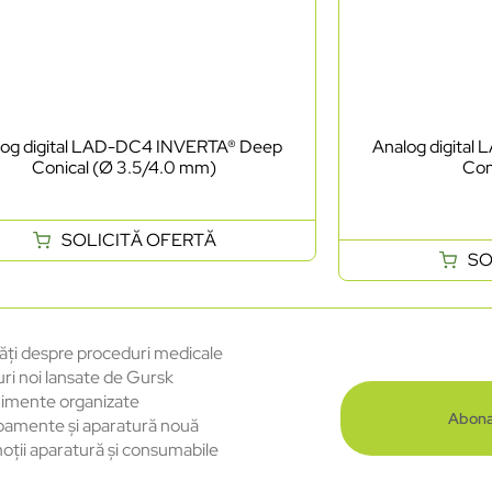
log digital LAD-DC4 INVERTA® Deep
Analog digita
Conical (Ø 3.5/4.0 mm)
Con
SOLICITĂ OFERTĂ
SO
ăți despre proceduri medicale
uri noi lansate de Gursk
imente organizate
Abona
pamente și aparatură nouă
oții aparatură și consumabile