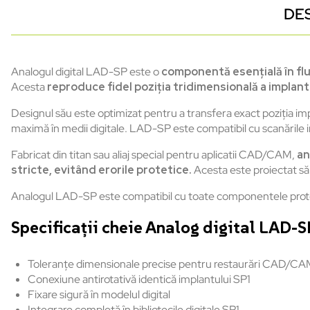
DE
Analogul digital LAD-SP
este
o
component
ă
esențială
în
fl
Acesta
reproduce
fidel
poziția
tridimensională
a
implant
Designul
său
este
optimizat
pentru
a
transfera
exact
poziția
imp
maximă
în
medii
digitale
. LAD-SP
este
compatibil
cu
scan
ările
Fabricat din titan
sau
aliaj
special
pentru
aplicatii
CAD/CAM,
an
stricte
,
evit
ând
erorile
protetice
.
Acesta
este
proiectat
s
ă
Analogul
LAD-SP
este
compatibil
cu
toate
componentele
prot
Specifica
ții cheie Analog digital LAD-S
Toleranțe
dimensionale
precise
pentru
restaurări
CAD/CA
Conexiune
antirotativă
identică
implantului
SP1
Fixare
sigură
în
modelul
digital
Integrare
complet
ă
în
bibliotecile
digitale
SP1