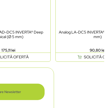
l LAD-DC5 INVERTA® Deep
Analog LA-DC5 INVERTA® De
ical (Ø 5 mm)
mm)
175,11
lei
90,80
lei
LICITĂ OFERTĂ
SOLICITĂ O
re Newsletter