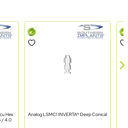
 cu Hex
Analog LSMC1 INVERTA® Deep Conical
C
 / 4.0