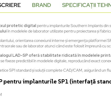
SCRIERE
BRAND
SPECIFICAȚII TEH
uxul
protetic
digital
pentru
implanturile
Southern Implants din
ului
în
modelele
de
laborator
utilizate
pentru
proiectarea
și
fabric
lantului
,
orientarea
conexiunii
interne
și
emergența
platformei
SP
intraorale
sau
de
laborator
atunci
c
ând
este
folosit
împreun
ă
cu sc
alogul
LAD-SP
oferă
stabilitate
ridicată
în
modelele
print
se
fixeze
predictibil
în
modelele
digitale
,
reproducând
exact
conex
etice
SP1 standard
și
soluții
complete CAD/CAM,
asigur
ând
un fl
P pentru implanturile SP1 (interfață stan
M