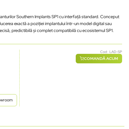
anturilor
Southern Implants SP1 cu
interfa
ță
standard.
Conceput
ducerea
exactă
a
poziției
implantului
într
-un model digital
sau
ecisă
,
predictibilă
și
complet
compatibilă
cu
ecosistemul
SP1.
Cod: LAD-SP
COMANDĂ ACUM
howroom