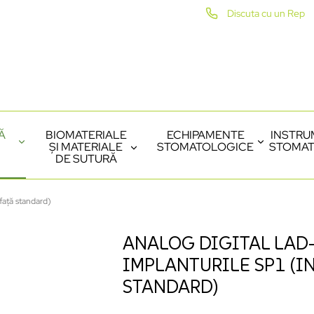
Discuta cu un Rep
Ă
BIOMATERIALE
ECHIPAMENTE
INSTRU
ȘI MATERIALE
STOMATOLOGICE
STOMAT
DE SUTURĂ
față standard)
ANALOG DIGITAL LAD
IMPLANTURILE SP1 (I
STANDARD)