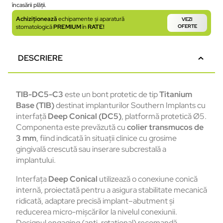
încasării plății.
Achiziționează
echipamente și aparatură
VEZI
stomatologică
PREMIUM
în
RATE!
OFERTE
DESCRIERE
TIB-DC5-C3
este un bont protetic de tip
Titanium
Base (TIB)
destinat implanturilor Southern Implants cu
interfață
Deep Conical (DC5)
, platformă protetică Ø5.
Componenta este prevăzută cu
colier transmucos de
3 mm
, fiind indicată în situații clinice cu grosime
gingivală crescută sau inserare subcrestală a
implantului.
Interfața
Deep Conical
utilizează o conexiune conică
internă, proiectată pentru a asigura stabilitate mecanică
ridicată, adaptare precisă implant–abutment și
reducerea micro-mișcărilor la nivelul conexiunii.
Designul engaging (anti-rotațional) recomandă