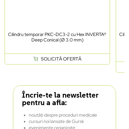
Cilindru temporar PKC-DC3-2 cu Hex INVERTA®
Cili
Deep Conical (Ø 3.0 mm)
SOLICITĂ OFERTĂ
Încrie-te la newsletter
pentru a afla:
noutăți despre proceduri medicale
cursuri noi lansate de Gursk
evenimente organizate