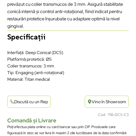
prevăzut cu colier transmucos de 3 mm. Asigură stabilitate
conică internă și control anti-rotațional, fiind indicat pentru
restaurări protetice înșurubate cu adaptare optimă la nivel
gingival.
Specificații
Interfață: Deep Conical (DC5)
Platformă protetică: Ø5
Colier transmucos: 3 mm
Tip: Engaging (anti-rotațional)
Material: Titan medical
Discută cu un Rep
Vino în Showroom
Cod: TIB-DC5-C3
Comandă și Livrare
Poți efectua plata online cu card bancar sau prin OP. Produsele care
figurează în stoc se vor livra în maxim 2 zile lucrătoare de la data confirmării