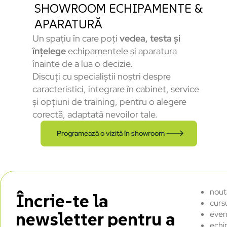
SHOWROOM ECHIPAMENTE &
APARATURĂ
Un spațiu în care poți
vedea, testa și
înțelege
echipamentele și aparatura
înainte de a lua o decizie.
Discuți cu specialiștii noștri despre
caracteristici, integrare în cabinet, service
și opțiuni de training, pentru o alegere
corectă, adaptată nevoilor tale.
Programează o vizită în showroom
nout
Încrie-te la
curs
newsletter pentru a
even
echi