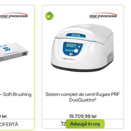
 – Soft Brushing
Sistem complet de centrifugare PRF
DuoQuattro®
0
lei
19.709,98
lei
Adaugă în coș
 OFERTĂ