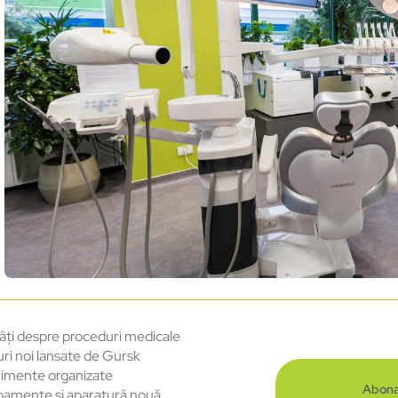
ăți despre proceduri medicale
uri noi lansate de Gursk
imente organizate
Abona
pamente și aparatură nouă