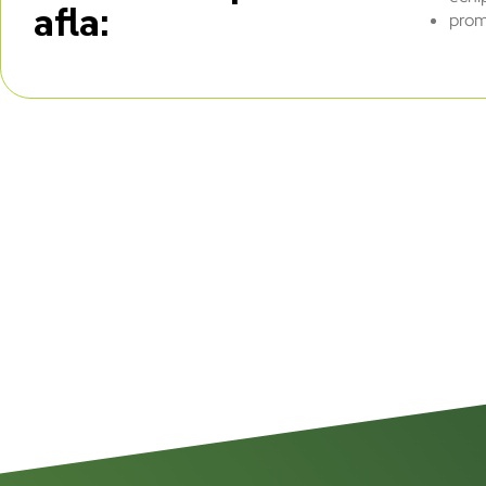
afla:
prom