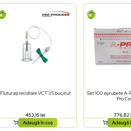
Fluturași recoltare VCT 35 buc/cut
Set 100 eprubete A-
Pro Cel
453,15
lei
776,82
Adaugă în coș
Adaugă î