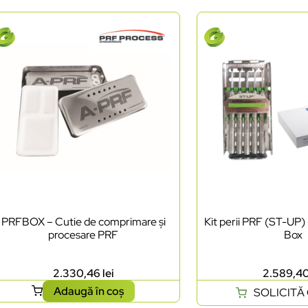
PRFBOX – Cutie de comprimare și
Kit perii PRF (ST-UP)
procesare PRF
Box
2.330,46
lei
2.589,4
Adaugă în coș
SOLICITĂ