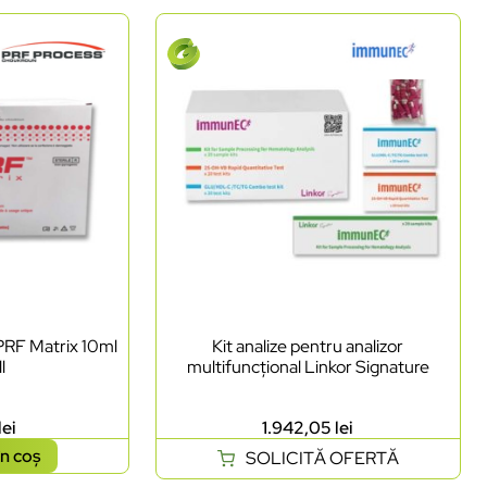
PRF Matrix 10ml
Kit analize pentru analizor
l
multifuncțional Linkor Signature
lei
1.942,05
lei
n coș
SOLICITĂ OFERTĂ