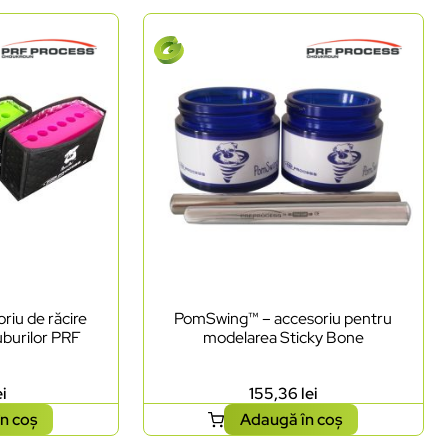
iu de răcire
PomSwing™ – accesoriu pentru
uburilor PRF
modelarea Sticky Bone
ei
155,36
lei
n coș
Adaugă în coș