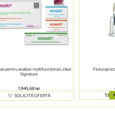
lize pentru analizor multifuncțional Linkor
Fluturași re
Signature
1.945,68
lei
A
SOLICITĂ OFERTĂ