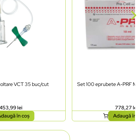
coltare VCT 35 buc/cut
Set 100 eprubete A-PRF Matr
453,99
lei
778,27
lei
daugă în coș
Adaugă în 