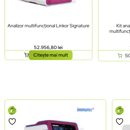
Analizor multifuncțional Linkor Signature
Kit ana
multifuncț
52.956,80
lei
Citește mai mult
S