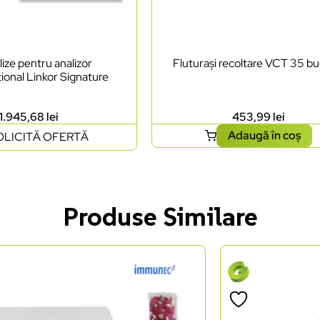
lize pentru analizor
Fluturași recoltare VCT 35 bu
ional Linkor Signature
1.945,68
lei
453,99
lei
Adaugă în coș
OLICITĂ OFERTĂ
Produse Similare