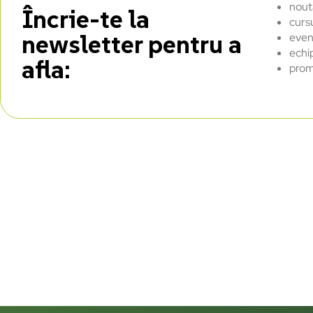
nout
Încrie-te la
curs
newsletter pentru a
even
echi
afla:
prom