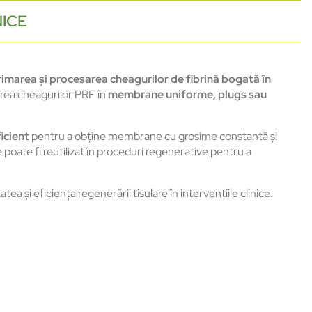
NICE
marea și procesarea cheagurilor de fibrină bogată în
area cheagurilor PRF în
membrane uniforme, plugs sau
icient
pentru a obține membrane cu grosime constantă și
e poate fi reutilizat în proceduri regenerative pentru a
ea și eficiența regenerării tisulare în intervențiile clinice.