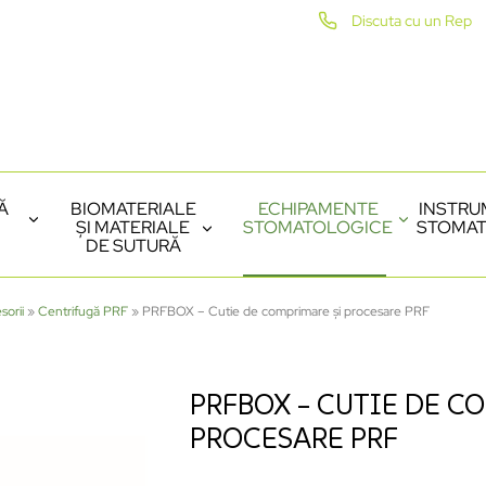
Discuta cu un Rep
Ă
BIOMATERIALE
ECHIPAMENTE
INSTRU
ȘI MATERIALE
STOMATOLOGICE
STOMAT
DE SUTURĂ
sorii
»
Centrifugă PRF
»
PRFBOX – Cutie de comprimare și procesare PRF
PRFBOX – CUTIE DE C
PROCESARE PRF