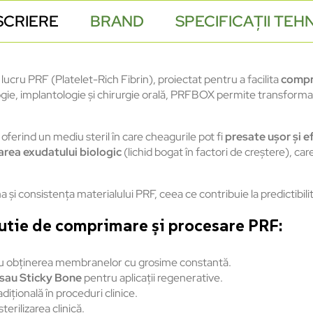
SCRIERE
BRAND
SPECIFICAȚII TEH
lucru PRF (Platelet-Rich Fibrin), proiectat pentru a facilita
compri
logie, implantologie și chirurgie orală, PRFBOX permite transform
erind un mediu steril în care cheagurile pot fi
presate ușor și ef
area exudatului biologic
(lichid bogat în factori de creștere), car
i consistența materialului PRF, ceea ce contribuie la predictibilitat
utie de comprimare și procesare PRF:
u obținerea membranelor cu grosime constantă.
sau Sticky Bone
pentru aplicații regenerative.
adițională în proceduri clinice.
erilizarea clinică.