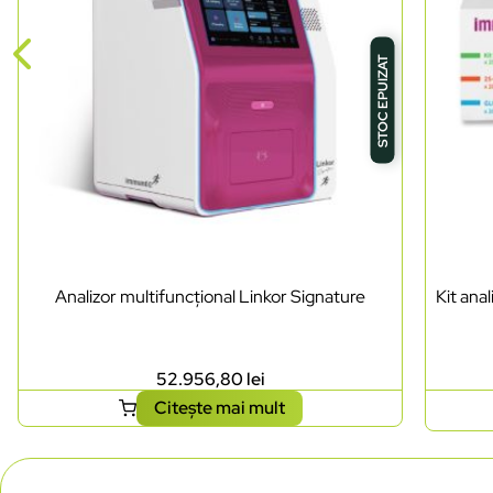
STOC EPUIZAT
Analizor multifuncțional Linkor Signature
Kit ana
52.956,80
lei
Citește mai mult