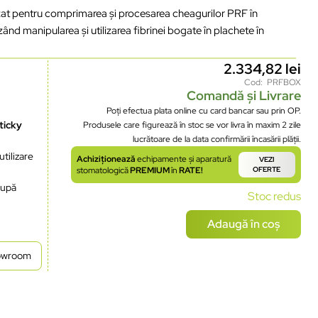
at pentru comprimarea și procesarea cheagurilor PRF în
d manipularea și utilizarea fibrinei bogate în plachete în
2.334,82
lei
Cod: PRFBOX
Comandă și Livrare
Poți efectua plata online cu card bancar sau prin OP.
ticky
Produsele care figurează în stoc se vor livra în maxim 2 zile
lucrătoare de la data confirmării încasării plății.
tilizare
Achiziționează
echipamente și aparatură
VEZI
stomatologică
PREMIUM
în
RATE!
OFERTE
după
Stoc redus
Adaugă în coș
howroom