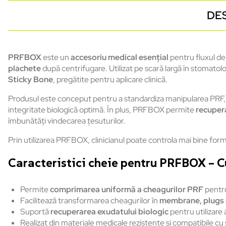
DE
PRFBOX
este un
accesoriu medical esențial
pentru fluxul de 
plachete
după centrifugare. Utilizat pe scară largă în stomato
Sticky Bone
, pregătite pentru aplicare clinică.
Produsul este conceput pentru a standardiza manipularea PRF, of
integritate biologică optimă. În plus, PRFBOX permite
recuper
îmbunătăți vindecarea țesuturilor.
Prin utilizarea PRFBOX, clinicianul poate controla mai bine forma ș
Caracteristici cheie pentru PRFBOX – C
Permite
comprimarea uniformă a cheagurilor PRF
pentr
Facilitează transformarea cheagurilor în
membrane, plugs 
Suportă
recuperarea exudatului biologic
pentru utilizare 
Realizat din materiale medicale rezistente și compatibile cu st