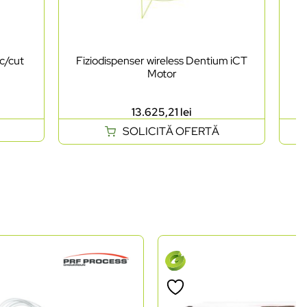
c/cut
Fiziodispenser wireless Dentium iCT
Pi
Motor
13.625,21
lei
SOLICITĂ OFERTĂ