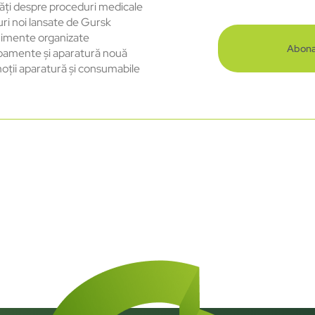
ăți despre proceduri medicale
uri noi lansate de Gursk
imente organizate
Abona
pamente și aparatură nouă
oții aparatură și consumabile