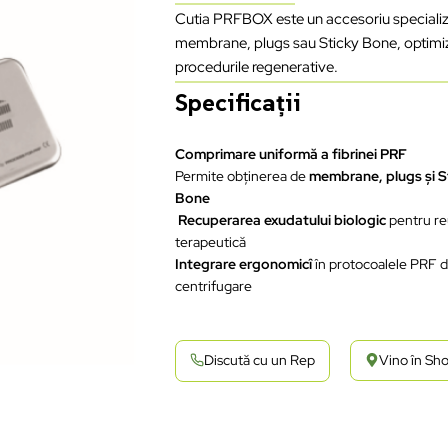
Cutia PRFBOX este un accesoriu specializ
membrane, plugs sau Sticky Bone, optimizân
procedurile regenerative.
Specificații
Comprimare uniformă a fibrinei PRF
Permite obținerea de
membrane, plugs și S
Bone
Recuperarea exudatului biologic
pentru reu
terapeutică
Integrare ergonomicî
în protocoalele PRF 
centrifugare
Discută cu un Rep
Vino în S