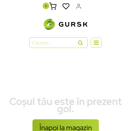
0
Coșul tău este în prezent
gol.
Înapoi la magazin