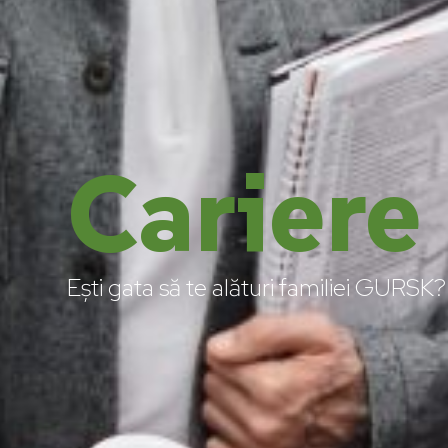
Cariere
Ești gata să te alături familiei GURSK?