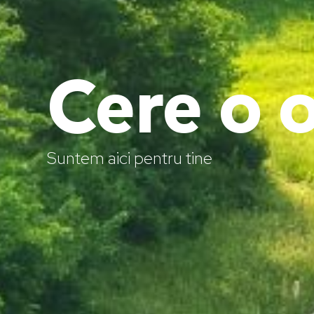
Cere o o
Suntem aici pentru tine