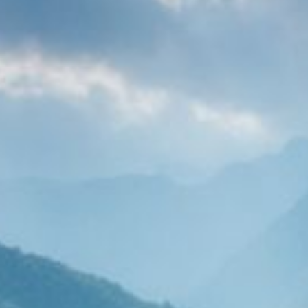
Hit enter to search or ESC to close