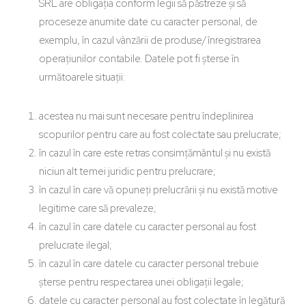
SRL are obligația conform legii să păstreze și să
proceseze anumite date cu caracter personal, de
exemplu, în cazul vânzării de produse/înregistrarea
operațiunilor contabile. Datele pot fi șterse în
următoarele situații:
acestea nu mai sunt necesare pentru îndeplinirea
scopurilor pentru care au fost colectate sau prelucrate;
în cazul în care este retras consimțământul și nu există
niciun alt temei juridic pentru prelucrare;
în cazul în care vă opuneți prelucrării și nu există motive
legitime care să prevaleze;
în cazul în care datele cu caracter personal au fost
prelucrate ilegal;
în cazul în care datele cu caracter personal trebuie
șterse pentru respectarea unei obligații legale;
datele cu caracter personal au fost colectate în legătură