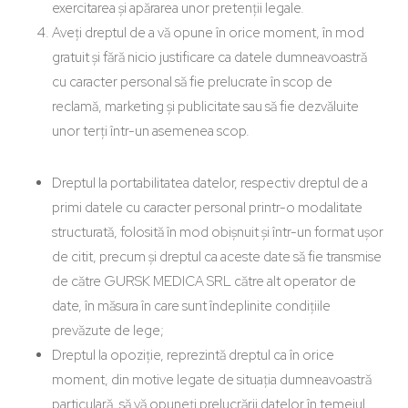
exercitarea și apărarea unor pretenții legale.
Aveți dreptul de a vă opune în orice moment, în mod
gratuit și fără nicio justificare ca datele dumneavoastră
cu caracter personal să fie prelucrate în scop de
reclamă, marketing și publicitate sau să fie dezvăluite
unor terți într-un asemenea scop.
Dreptul la portabilitatea datelor, respectiv dreptul de a
primi datele cu caracter personal printr-o modalitate
structurată, folosită în mod obișnuit și într-un format ușor
de citit, precum și dreptul ca aceste date să fie transmise
de către GURSK MEDICA SRL către alt operator de
date, în măsura în care sunt îndeplinite condițiile
prevăzute de lege;
Dreptul la opoziție, reprezintă dreptul ca în orice
moment, din motive legate de situația dumneavoastră
particulară, să vă opuneți prelucrării datelor în temeiul