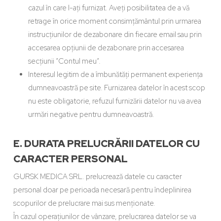
cazul în care l-ați furnizat. Aveți posibilitatea de a vă
retrage în orice moment consimțământul prin urmarea
instrucțiunilor de dezabonare din fiecare email sau prin
accesarea opțiunii de dezabonare prin accesarea
secțiunii ”Contul meu”.
Interesul legitim de a îmbunătăți permanent experiența
dumneavoastră pe site. Furnizarea datelor în acest scop
nu este obligatorie, refuzul furnizării datelor nu va avea
urmări negative pentru dumneavoastră.
E. DURATA PRELUCRĂRII DATELOR CU
CARACTER PERSONAL
GURSK MEDICA SRL. prelucrează datele cu caracter
personal doar pe perioada necesară pentru îndeplinirea
scopurilor de prelucrare mai sus menționate.
În cazul operațiunilor de vânzare, prelucrarea datelor se va