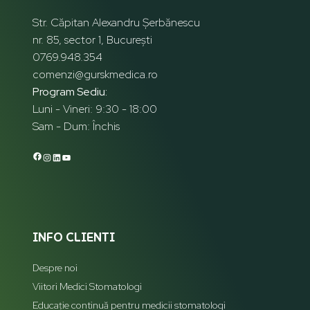
Str. Căpitan Alexandru Șerbănescu
nr. 85, sector 1, București
0769.948.354
comenzi@gurskmedica.ro
Program Sediu:
Luni - Vineri: 9:30 - 18:00
Sam - Dum: Închis
INFO CLIENTI
Despre noi
Viitori Medici Stomatologi
Educație continuă pentru medicii stomatologi