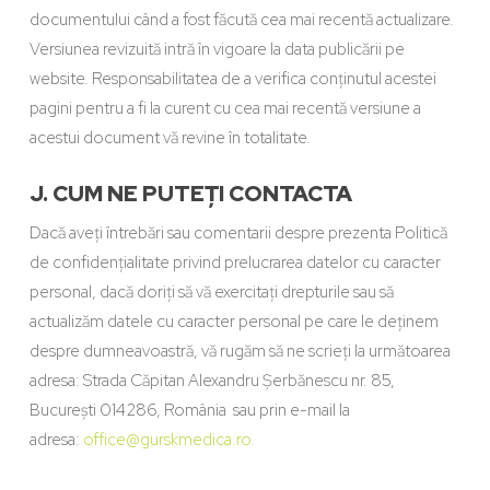
documentului când a fost făcută cea mai recentă actualizare.
Versiunea revizuită intră în vigoare la data publicării pe
website. Responsabilitatea de a verifica conținutul acestei
pagini pentru a fi la curent cu cea mai recentă versiune a
acestui document vă revine în totalitate.
J. CUM NE PUTEȚI CONTACTA
Dacă aveți întrebări sau comentarii despre prezenta Politică
de confidențialitate privind prelucrarea datelor cu caracter
personal, dacă doriți să vă exercitați drepturile sau să
actualizăm datele cu caracter personal pe care le deținem
despre dumneavoastră, vă rugăm să ne scrieți la următoarea
adresa: Strada Căpitan Alexandru Șerbănescu nr. 85,
București 014286, România sau prin e-mail la
adresa:
office@gurskmedica.ro.