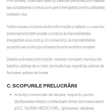
Prin urmare, colectăm date cu caracter personal prin crearea
sau actualizarea contului pe care îl înregistrați pentru utilizarea
website-ului.
Nefurnizarea oricăreia dintre informațiile și datele cu caracter
personal solicitate poate conduce la imposibilitatea
înregistrării unui cont și, în consecință, la imposibilitatea
accesării serviciilor/produselor/evenimentelor noastre.
Datele solicitate pot include: numele complet, numărul de
telefon, adresa de e-mail, domiciliul sau reședința, adresa de
facturare, adresa de livrare.
C. SCOPURILE PRELUCRĂRII
Activități comerciale de vânzare, respectiv pentru
desfășurarea relației contractuale dintre dumneavoastră
și S.C. GURSK MEDICA SRL. (preluarea, validarea,