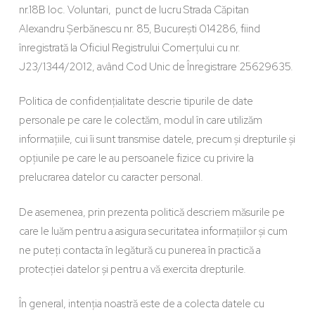
nr.18B loc. Voluntari, punct de lucru Strada Căpitan
Alexandru Șerbănescu nr. 85, București 014286, fiind
înregistrată la Oficiul Registrului Comerțului cu nr.
J23/1344/2012, având Cod Unic de Înregistrare 25629635.
Politica de confidențialitate descrie tipurile de date
personale pe care le colectăm, modul în care utilizăm
informațiile, cui îi sunt transmise datele, precum și drepturile și
opțiunile pe care le au persoanele fizice cu privire la
prelucrarea datelor cu caracter personal.
De asemenea, prin prezenta politică descriem măsurile pe
care le luăm pentru a asigura securitatea informațiilor și cum
ne puteți contacta în legătură cu punerea în practică a
protecției datelor și pentru a vă exercita drepturile.
În general, intenția noastră este de a colecta datele cu