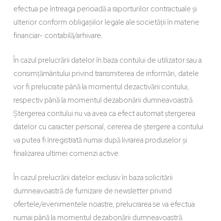
efectua pe întreaga perioadă a raporturilor contractuale și
ulterior conform obligațiilor legale ale societății în materie
financiar- contabilă/arhivare.
În cazul prelucrării datelor în baza contului de utilizator sau a
consimțământului privind transmiterea de informări, datele
vor fi prelucrate până la momentul dezactivării contului,
respectiv până la momentul dezabonării dumneavoastră.
Ștergerea contului nu va avea ca efect automat ștergerea
datelor cu caracter personal, cererea de ștergere a contului
va putea fi înregistrată numai după livrarea produselor și
finalizarea ultimei comenzi active.
În cazul prelucrării datelor exclusiv în baza solicitării
dumneavoastră de furnizare de newsletter privind
ofertele/evenimentele noastre, prelucrarea se va efectua
numai până la momentul dezabonării dumneavoastră.