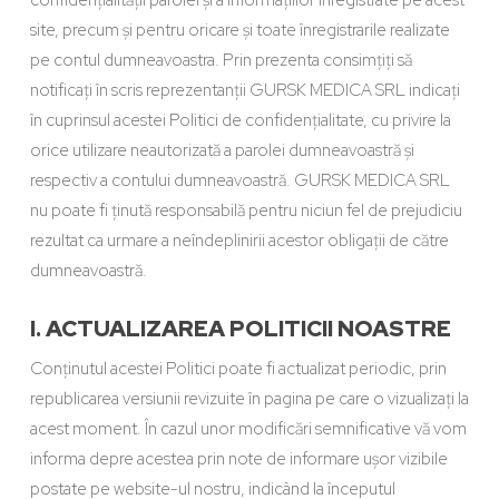
confidențialității parolei și a informațiilor înregistrate pe acest
site, precum și pentru oricare și toate înregistrarile realizate
pe contul dumneavoastra. Prin prezenta consimțiți să
notificați în scris reprezentanții GURSK MEDICA SRL indicați
în cuprinsul acestei Politici de confidențialitate, cu privire la
orice utilizare neautorizată a parolei dumneavoastră și
respectiv a contului dumneavoastră. GURSK MEDICA SRL
nu poate fi ținută responsabilă pentru niciun fel de prejudiciu
rezultat ca urmare a neîndeplinirii acestor obligații de către
dumneavoastră.
I. ACTUALIZAREA POLITICII NOASTRE
Conținutul acestei Politici poate fi actualizat periodic, prin
republicarea versiunii revizuite în pagina pe care o vizualizați la
acest moment. În cazul unor modificări semnificative vă vom
informa depre acestea prin note de informare ușor vizibile
postate pe website-ul nostru, indicând la începutul