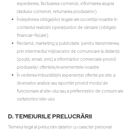
expedierea, facturarea comenzii, informarea asupra
stadiului comenzii, returnarea produselor).
Îndeplinirea obligațiilor legale ale societății noastre în
contextul realizării operațiunilor de vânzare (obligații
financiar-fiscale).
Reclamă, marketing și publicitate: pentru transmiterea,
prin intermediul mijloacelor de comunicare la distanță
(poștă, email, sms) a informărilor comerciale privind
produsele/ ofertele/evenimentele noastre.
În vederea îmbunătățirii experienței oferite pe site, a
diverselor analize sau raportări privind modul de
funcționare al site-ului sau a preferințelor de consum ale
vizitatorilor site-ului.
D. TEMEIURILE PRELUCRĂRII
Temeiul legal al prelucrării datelor cu caracter personal