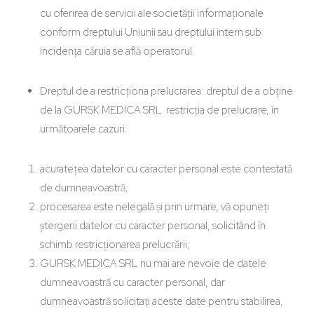
cu oferirea de servicii ale societății informaționale
conform dreptului Uniunii sau dreptului intern sub
incidența căruia se află operatorul.
Dreptul de a restricționa prelucrarea: dreptul de a obține
de la GURSK MEDICA SRL restricția de prelucrare, în
următoarele cazuri:
acuratețea datelor cu caracter personal este contestată
de dumneavoastră;
procesarea este nelegală și prin urmare, vă opuneți
ștergerii datelor cu caracter personal, solicitând în
schimb restricționarea prelucrării;
GURSK MEDICA SRL nu mai are nevoie de datele
dumneavoastră cu caracter personal, dar
dumneavoastră solicitați aceste date pentru stabilirea,