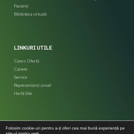
Pacienți
Biblioteca virtuală
LINKURI UTILE
Cere o Ofertă
Cariere
Service
Reprezentanți zonali
Hartă Site
LEGAL
Folosim cookie-uri pentru a-ți oferi cea mai bună experiență pe
site-ul nostru web.