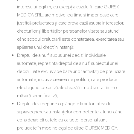
interesului legitim, cu excepția cazului în care GURSK
MEDICA SRL. are motive legitime și imperioase care
justifică prelucrarea și care prevalează asupra intereselor,
drepturilor și libertăților persoanelor vizate sau atunci
când scopul prelucrării este constatarea, exercitarea sau
apărarea unui drept în instanță;
Dreptul de a nu fi supus unei decizii individuale
automate, reprezintă dreptul de a nu fi subiectul unei
decizii luate exclusiv pe baza unor activități de prelucrare
automate, inclusiv crearea de profiluri, care produce
efecte juridice sau vă afectează în mod similar într-o
măsură semnificativă;
Dreptul de a depune o plângere la autoritatea de
supraveghere sau instanțelor competente, atunci când
considerați că datele cu caracter personal sunt
prelucrate în mod nelegal de către GURSK MEDICA