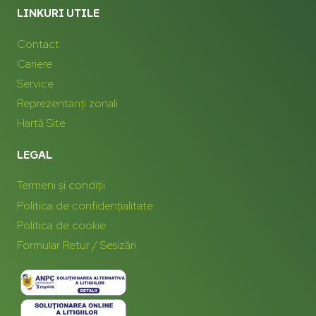
LINKURI UTILE
Contact
Cariere
Service
Reprezentanți zonali
Hartă Site
LEGAL
Termeni și condiții
Politica de confidențialitate
Politica de cookie
Formular Retur / Sesizări