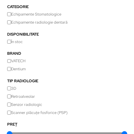
CATEGORIE
Echipamente Stomatologice
Echipamente radiologie dentară
DISPONIBILITATE
În stoc
BRAND
VATECH
Dentium
TIP RADIOLOGIE
3D
Retroalveolar
Senzor radiologic
Scanner plăcuțe fosforice (PSP)
PREȚ