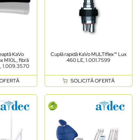
reaptă KaVo
Cuplă rapidă KaVo MULTIflex™ Lux
 M10L, fibră
460 LE, 1.001.7599
:1, 1.009.3570
 OFERTĂ
SOLICITĂ OFERTĂ