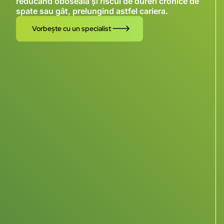
reducând oboseala și riscul de dureri cronice de
spate sau gât, prelungind astfel cariera.
Vorbește cu un specialist