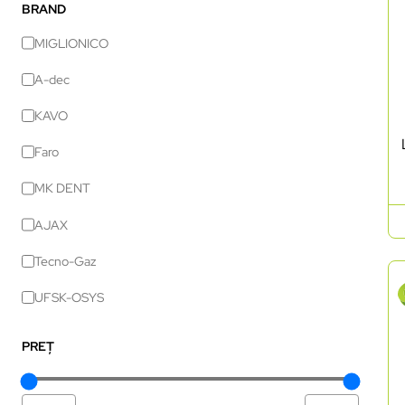
BRAND
MIGLIONICO
A-dec
KAVO
Faro
MK DENT
AJAX
Tecno-Gaz
UFSK-OSYS
PREȚ