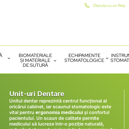
Discuta cu un Rep
Ă
BIOMATERIALE
ECHIPAMENTE
INSTRU
ȘI MATERIALE
STOMATOLOGICE
STOMAT
DE SUTURĂ
Unit-uri Dentare
Unitul dentar reprezintă centrul funcțional al
oricărui cabinet, iar scaunul stomatologic este
vital pentru
ergonomia medicului
și confortul
pacientului. Un scaun de calitate permite
medicului să lucreze într-o poziție naturală,