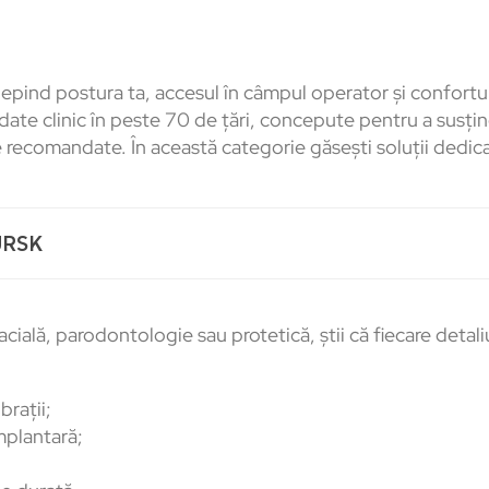
l depind postura ta, accesul în câmpul operator și confort
date clinic în peste 70 de țări, concepute pentru a susți
 recomandate. În această categorie găsești soluții dedicate
GURSK
acială, parodontologie sau protetică, știi că fiecare detali
brații;
mplantară;