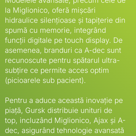
Modelele avansate, precum cele de
la Miglionico, oferă mișcări
hidraulice silențioase și tapițerie din
spumă cu memorie, integrând
funcții digitale pe touch display. De
asemenea, branduri ca A-dec sunt
recunoscute pentru spătarul ultra-
subțire ce permite acces optim
(picioarele sub pacient).
Pentru a aduce această inovație pe
piață, Gursk distribuie unituri de
top, incluzând Miglionico, Ajax și A-
dec, asigurând tehnologie avansată