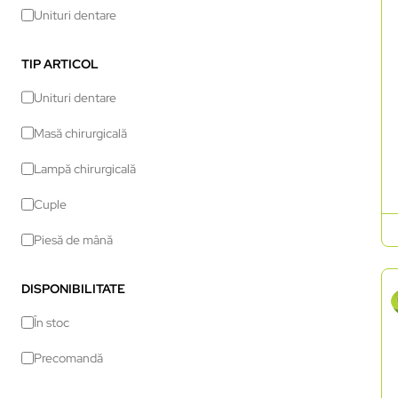
Unituri dentare
TIP ARTICOL
Unituri dentare
Masă chirurgicală
Lampă chirurgicală
Cuple
Piesă de mână
DISPONIBILITATE
În stoc
Precomandă