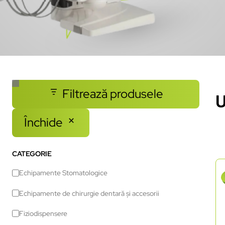
Filtrează produsele
U
Închide
CATEGORIE
Echipamente Stomatologice
Echipamente de chirurgie dentară și accesorii
Fiziodispensere