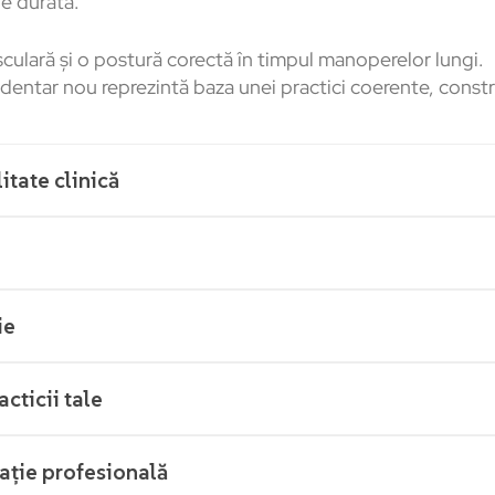
de durată.
culară și o postură corectă în timpul manoperelor lungi.
it dentar nou reprezintă baza unei practici coerente, const
itate clinică
ie
cticii tale
ație profesională