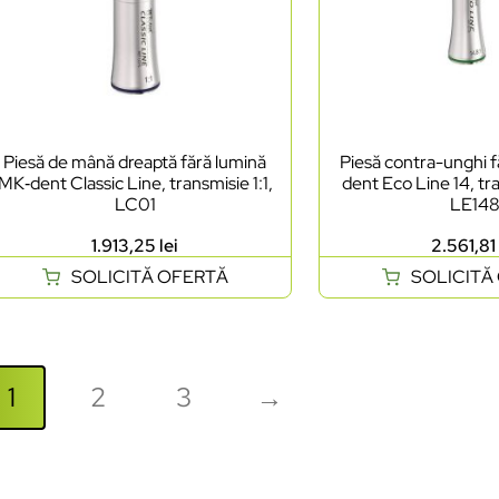
Piesă de mână dreaptă fără lumină
Piesă contra-unghi f
MK‑dent Classic Line, transmisie 1:1,
dent Eco Line 14, tra
LC01
LE14
1.913,25
lei
2.561,8
SOLICITĂ OFERTĂ
SOLICITĂ
1
2
3
→