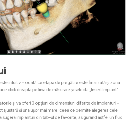
ui
ste intuitiv – odată ce etapa de pregătire este finalizată și zona
ce click dreapta pe linia de măsurare și selecta „Insert Implant”.
torile și va oferi 3 opțiuni de dimensiuni diferite de implanturi –
t ajustară și una ușor mai mare, ceea ce permite alegerea celei
 sugera implanturi din tab-ul de favorite, asigurând astfel un flux