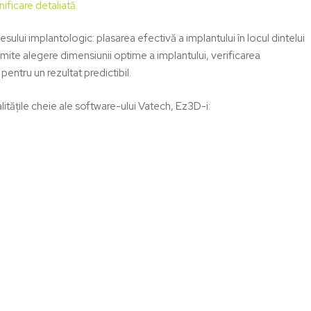
ificare detaliată
.
ului implantologic: plasarea efectivă a implantului în locul dintelui
ite alegere dimensiunii optime a implantului, verificarea
pentru un rezultat predictibil.
itățile cheie ale
software-ului Vatech, Ez3D-i
: