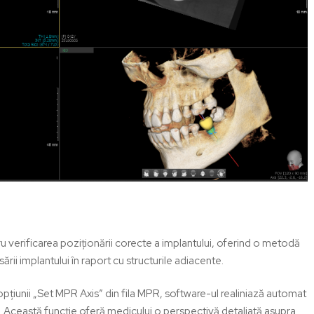
u verificarea poziționării corecte a implantului, oferind o metodă
sării implantului în raport cu structurile adiacente.
 opțiunii „Set MPR Axis” din fila MPR, software-ul realiniază automat
i. Această funcție oferă medicului o perspectivă detaliată asupra