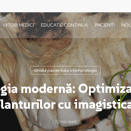
VIITORI MEDICI
EDUCATIE CONTINUA
PACIENTI
NOU
Ghidul pacientului stomatologic
gia modernă: Optimizar
lanturilor cu imagistic
12 min read