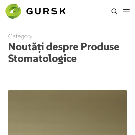
Skip
to
main
content
Category
Noutăți despre Produse
Stomatologice