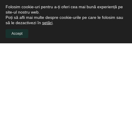
Folosim cookie-uri pentru a-ți oferi cea mai bună experiență pe
site-ul nostru web.
Poți să afli mai multe despre cookie-urile pe care le folosim sau
să le dezactivezi în
setări
.
Accept
Noutăți despre Produse Stomatologice
Noutăți Echipamente și Accesorii Stomatologie
Amprenta digitală dentară: cum
tehnologia modernă redefinește
medicina dentară