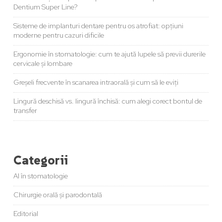
Dentium Super Line?
Sisteme de implanturi dentare pentru os atrofiat: opțiuni
moderne pentru cazuri dificile
Ergonomie în stomatologie: cum te ajută lupele să previi durerile
cervicale și lombare
Greșeli frecvente în scanarea intraorală și cum să le eviți
Lingură deschisă vs. lingură închisă: cum alegi corect bontul de
transfer
Categorii
AI în stomatologie
Chirurgie orală și parodontală
Editorial