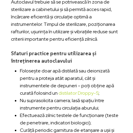
Autoclavul trebuie să se potrivească în zona de
sterilizare a cabinetului și să permită acces rapid,
încărcare eficientă și circulație optimă a
instrumentelor. Timpul de sterilizare, poziționarea
rafturilor, ușurința în utilizare și vibrațiile reduse sunt
criterii importante pentru eficiență zilnică.
Sfaturi practice pentru utilizarea și
întreținerea autoclavului
Folosește doar apă distilată sau deionizată
pentru a proteja atât aparatul, cât și
instrumentele de depuneri – poți obține apă
curată folosind un
distilator Droppy-S
;
Nu suprasolicita camera; lasă spațiu între
instrumente pentru circulația aburului;
Efectuează zilnic testele de funcționare (teste
de penetrare, indicatori biologici);
Curăță periodic garnitura de etanșare a ușii și