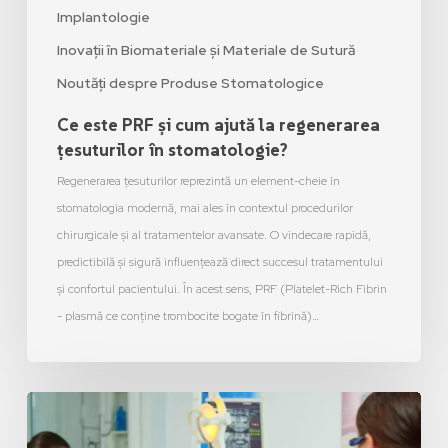
Implantologie
Inovații în Biomateriale și Materiale de Sutură
Noutăți despre Produse Stomatologice
Ce este PRF și cum ajută la regenerarea
țesuturilor în stomatologie?
Regenerarea țesuturilor reprezintă un element-cheie în
stomatologia modernă, mai ales în contextul procedurilor
chirurgicale și al tratamentelor avansate. O vindecare rapidă,
predictibilă și sigură influențează direct succesul tratamentului
și confortul pacientului. În acest sens, PRF (Platelet-Rich Fibrin
- plasmă ce conține trombocite bogate în fibrină)…