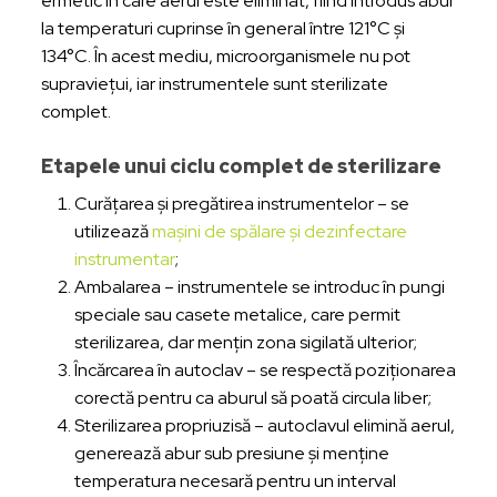
ermetic în care aerul este eliminat, fiind introdus abur
la temperaturi cuprinse în general între 121°C și
134°C. În acest mediu, microorganismele nu pot
supraviețui, iar instrumentele sunt sterilizate
complet.
Etapele unui ciclu complet de sterilizare
Curățarea și pregătirea instrumentelor – se
utilizează
mașini de spălare și dezinfectare
instrumentar
;
Ambalarea – instrumentele se introduc în pungi
speciale sau casete metalice, care permit
sterilizarea, dar mențin zona sigilată ulterior;
Încărcarea în autoclav – se respectă poziționarea
corectă pentru ca aburul să poată circula liber;
Sterilizarea propriuzisă – autoclavul elimină aerul,
generează abur sub presiune și menține
temperatura necesară pentru un interval