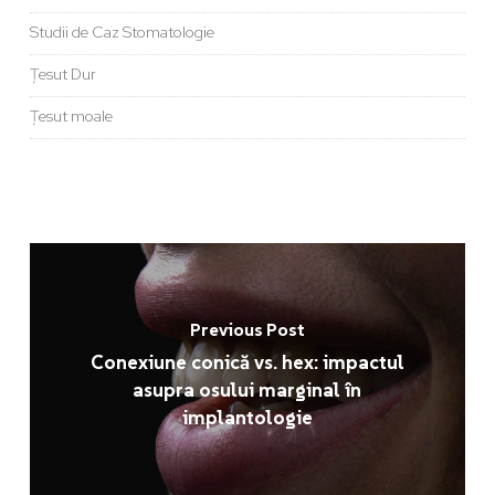
Studii de Caz Stomatologie
Țesut Dur
Țesut moale
Previous Post
Conexiune conică vs. hex: impactul
asupra osului marginal în
implantologie