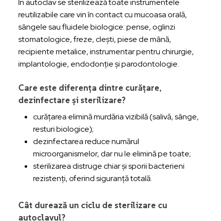
În autoclav se sterilizează toate instrumentele
reutilizabile care vin în contact cu mucoasa orală,
sângele sau fluidele biologice: pense, oglinzi
stomatologice, freze, clești, piese de mână,
recipiente metalice, instrumentar pentru chirurgie,
implantologie, endodonție și parodontologie.
Care este diferența dintre curățare,
dezinfectare și sterilizare?
curățarea elimină murdăria vizibilă (salivă, sânge,
resturi biologice);
dezinfectarea reduce numărul
microorganismelor, dar nu le elimină pe toate;
sterilizarea distruge chiar și sporii bacterieni
rezistenți, oferind siguranță totală.
Cât durează un ciclu de sterilizare cu
autoclavul?