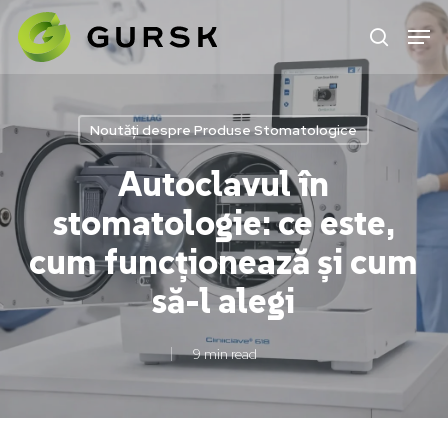
Skip
to
main
content
Noutăți despre Produse Stomatologice
Autoclavul în
stomatologie: ce este,
cum funcționează și cum
să-l alegi
9 min read