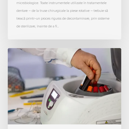
microbiologice. Toate instrumentele utilizate în tratamentele
dentare — de la truse chirurgicale la piese rotative — trebuie să
treacă printr-un proces riguros de decontaminare, prin sisteme
de sterilizare, înainte de a fi…