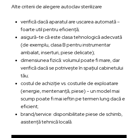
Alte criterii de alegere autoclav sterilizare
verifică dacă aparatul are uscarea automată –
foarte util pentru eficienţă;
asigură-te că este clasa tehnologică adecvată
(de exemplu, clasa B pentru instrumentar
ambalat, inserturi, piese delicate);
dimensiunea fizică: volumul poate fi mare, dar
verifică dacă se potriveşte în spaţiul cabinetului
tău;
costul de achiziţie vs. costurile de exploatare
(energie, mentenanţă, piese) – un model mai
scump poate fi mai ieftin pe termen lung dacă e
eficient;
brand/service: disponibilitate piese de schimb,
asistenţă tehnică locală.