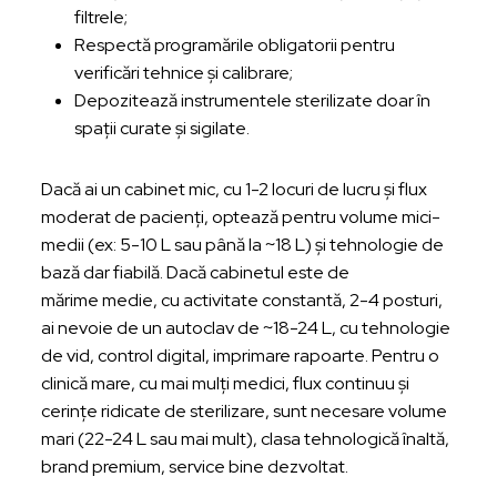
filtrele;
Respectă programările obligatorii pentru
verificări tehnice și calibrare;
Depozitează instrumentele sterilizate doar în
spații curate și sigilate.
Dacă ai un cabinet mic, cu 1-2 locuri de lucru şi flux
moderat de pacienţi, optează pentru volume mici-
medii (ex: 5-10 L sau până la ~18 L) şi tehnologie de
bază dar fiabilă. Dacă cabinetul este de
mărime medie, cu activitate constantă, 2-4 posturi,
ai nevoie de un autoclav de ~18-24 L, cu tehnologie
de vid, control digital, imprimare rapoarte. Pentru o
clinică mare, cu mai mulţi medici, flux continuu şi
cerinţe ridicate de sterilizare, sunt necesare volume
mari (22-24 L sau mai mult), clasa tehnologică înaltă,
brand premium, service bine dezvoltat.