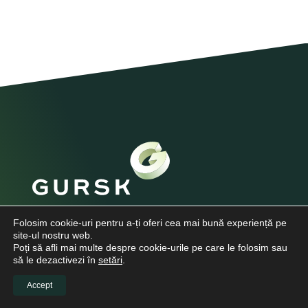
Str. Căpitan Alexandru Șerbănescu
Folosim cookie-uri pentru a-ți oferi cea mai bună experiență pe
nr. 85, sector 1, București
site-ul nostru web.
0769.948.354
Poți să afli mai multe despre cookie-urile pe care le folosim sau
să le dezactivezi în
setări
.
comenzi@gurskmedica.ro
Program Sediu:
Accept
Luni - Vineri: 9:30 - 18:00