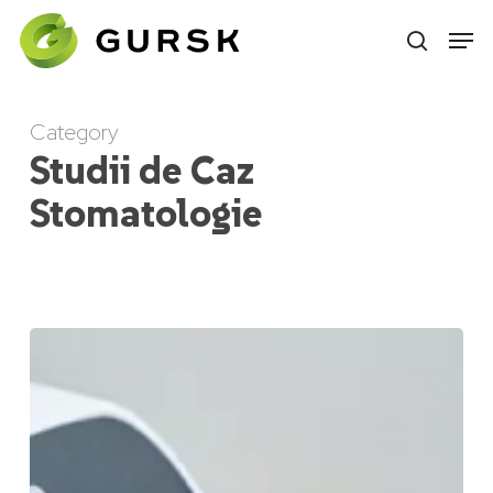
Skip
to
main
content
Category
Studii de Caz
Stomatologie