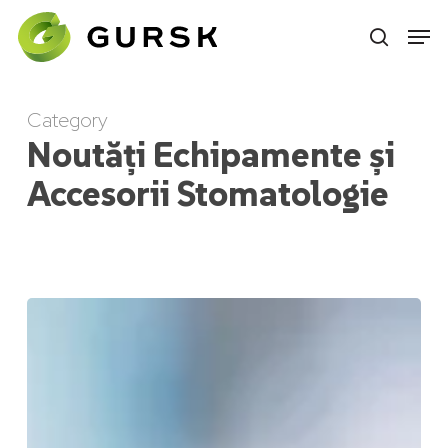
Skip
to
main
content
Category
Noutăți Echipamente și
Accesorii Stomatologie