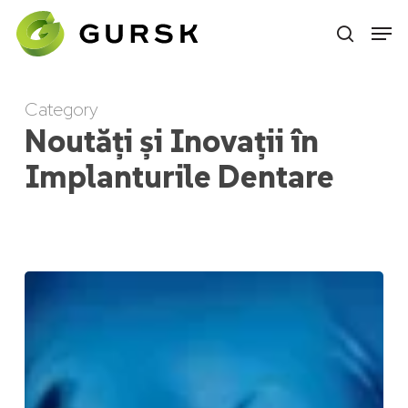
Skip
to
main
content
Category
Noutăți și Inovații în
Implanturile Dentare