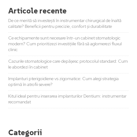
Articole recente
De ce merită să investești în instrumentar chirurgical de înaltă
calitate? Beneficii pentru precizie, confort și durabilitate
Ce echipamente sunt necesare într-un cabinet stomatologic
modern? Cum prioritizezi investițiile fără să aglomerezi fluxul
clinic
Cazurile stomatologice care depășesc protocolul standard: Cum
le abordezi în cabinet
Implanturi pterigoidiene vs zigomatice: Cum alegi strategia
optimă în atrofii severe?
Kitul ideal pentru inserarea implanturilor Dentium: instrumentar
recomandat
Categorii