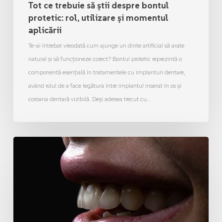
Tot ce trebuie să știi despre bontul
protetic: rol, utilizare și momentul
aplicării
Te-ai întrebat vreodată cum ajunge un dinte artificial să arate
natural și să funcționeze corect? Bontul protetic reprezintă o
componentă esențială în tratamentele cu implanturi dentare,
având rolul de a face legătura între implantul inserat în os și
coroana dentară vizibilă. Deși adesea trecut cu…