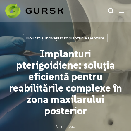
Skip
to
main
content
Noutăți și Inovații în Implanturile Dentare
Implanturi
pterigoidiene: soluția
eficientă pentru
reabilitările complexe în
zona maxilarului
posterior
8 min read