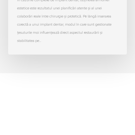
În cazurile complexe de implant dentar, obținerea armoniei
estetice este rezultatul unei planificări atente și al unei
colaborări reale între chirurgie și protetică. Pe lângă inserarea
corectă a unui implant dentar, modul în care sunt gestionate
țesuturile moi influențează direct aspectul restaurării și
stabilitatea pe…