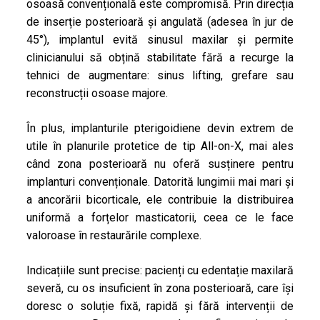
osoasă convențională este compromisă. Prin direcția
de inserție posterioară și angulată (adesea în jur de
45°), implantul evită sinusul maxilar și permite
clinicianului să obțină stabilitate fără a recurge la
tehnici de augmentare: sinus lifting, grefare sau
reconstrucții osoase majore.
În plus, implanturile pterigoidiene devin extrem de
utile în planurile protetice de tip
All-on-X
, mai ales
când zona posterioară nu oferă susținere pentru
implanturi convenționale. Datorită lungimii mai mari și
a ancorării bicorticale, ele contribuie la distribuirea
uniformă a forțelor masticatorii, ceea ce le face
valoroase în restaurările complexe.
Indicațiile sunt precise: pacienți cu edentație maxilară
severă, cu os insuficient în zona posterioară, care își
doresc o soluție fixă, rapidă și fără intervenții de