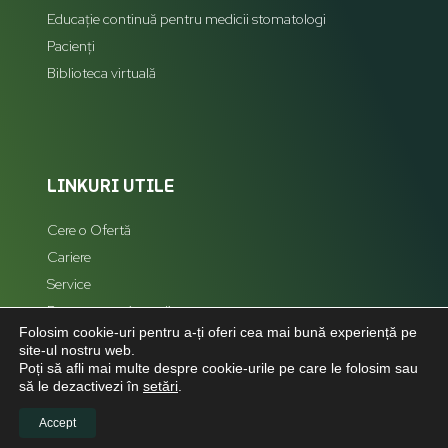
Educație continuă pentru medicii stomatologi
Pacienți
Biblioteca virtuală
LINKURI UTILE
Cere o Ofertă
Cariere
Service
Reprezentanți zonali
Folosim cookie-uri pentru a-ți oferi cea mai bună experiență pe
Hartă Site
site-ul nostru web.
Poți să afli mai multe despre cookie-urile pe care le folosim sau
să le dezactivezi în
setări
.
Accept