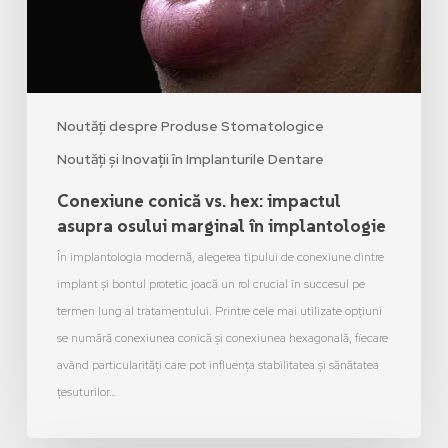
Noutăți despre Produse Stomatologice
Noutăți și Inovații în Implanturile Dentare
Conexiune conică vs. hex: impactul
asupra osului marginal în implantologie
În implantologia modernă, alegerea tipului de conexiune dintre
implant și bontul protetic joacă un rol crucial în succesul pe
termen lung al tratamentului. Printre cele mai utilizate opțiuni
se numără conexiunea conică și conexiunea hexagonală, fiecare
având particularități care pot influența stabilitatea și sănătatea
țesuturilor…