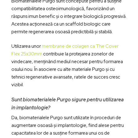
Biomaterialele Purgo sunt concepute pentru a susține
compatibilitatea osteoimunologică, favorizând un
răspuns imun benefic și o integrare biologică progresivă.
Acestea acționează ca un scaffold biologic care
permite regenerarea osoasă predictibilă și stabilă.
Utilizarea unor
membrane de colagen ca The Cover
Flex 25x30mm
contribuie la protejarea zonelor de
vindecare, menținând mediul necesar pentru formarea
osului nou. În asociere cu alte materiale Purgo și cu
tehnici regenerative avansate, ratele de succes cresc
vizibil.
Sunt biomaterialele Purgo sigure pentru utilizarea
în implantologie?
Da, biomaterialele Purgo sunt utilizate în proceduri de
augmentare osoasă și implantologie, fiind alese pentru
capacitatea lor de a susține formarea unui os de