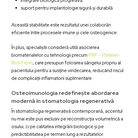
integrare biologică progresivă;
suport pentru implantologie sigură și durabilă.
Această stabilitate este rezultatul unei colaborări
eficiente între procesele imune și cele osteogenice.
În plus, specialiștii consideră utilă asocierea
biomaterialelor cu tehnologii precum
PRF – Platelet-
Rich Fibrin
, care presupun folosirea sângelui propriu al
pacientului pentru a susține vindecarea, reducând riscul
de complicații inflamatorii suplimentare.
Osteoimunologia redefinește abordarea
modernă în stomatologia regenerativă
În stomatologia regenerativă contemporană, accentul
nu mai este pus exclusiv pe reconstrucția volumetrică a
osului, ci pe calitatea integrării biologice și pe
predictibilitatea pe termen lung a rezultatelor.