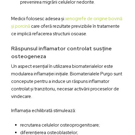
prevenirea migrării celulelor nedorite.
Medicii folosesc adesea și
xenogrefe de origine bovină
și porcină
care oferă rezultate previzibile în tratamente
ce implică refacerea structurii osoase.
Răspunsul inflamator controlat susține
osteogeneza
Un aspect esențial în utilizarea biomaterialelor este
modularea inflamației inițiale. Biomaterialele Purgo sunt
concepute pentru a induce un răspuns inflamator
controlat și tranzitoriu, necesar activării proceselor de
vindecare.
Inflamația echilibrată stimulează:
recrutarea celulelor osteoprogenitoare;
diferențierea osteoblastelor;