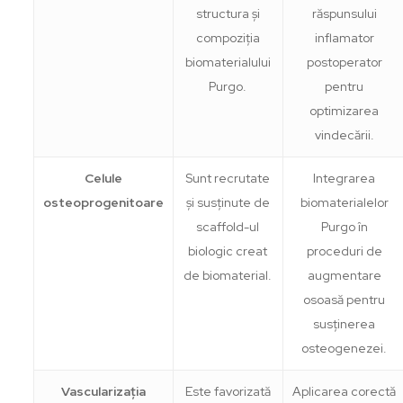
structura și
răspunsului
compoziția
inflamator
biomaterialului
postoperator
Purgo.
pentru
optimizarea
vindecării.
Celule
Sunt recrutate
Integrarea
osteoprogenitoare
și susținute de
biomaterialelor
scaffold-ul
Purgo în
biologic creat
proceduri de
de biomaterial.
augmentare
osoasă pentru
susținerea
osteogenezei.
Vascularizația
Este favorizată
Aplicarea corectă