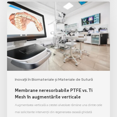
Inovații în Biomateriale și Materiale de Sutură
Membrane neresorbabile PTFE vs. Ti
Mesh în augmentările verticale
Augmentarea verticală a crestei alveolare rămâne una dintre cele
mai solicitante intervenții din regenerarea osoasă ghidată