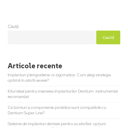
Caută
Caută
Articole recente
Implanturi pterigoidiene vs zigomatice: Cum alegi strategia
optimă în atrofii severe?
Kitul ideal pentru inserarea implanturilor Dentium: instrumentar
recomandat
Ce bonturi și componente protetice sunt compatibile cu
Dentium Super Line?
Sisteme de implanturi dentare pentru os atrofiat: opțiuni