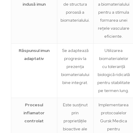
indusă imun
de structura
a biomaterialului
poroasă a
pentru a stimula
biomaterialului.
formarea unei
rețele vasculare
eficiente.
Răspunsul imun
Se adaptează
Utilizarea
adaptativ
progresiv la
biomaterialelor
prezența
cu toleranță
biomaterialului
biologică ridicată
bine integrat.
pentru stabilitate
pe termen lung.
Procesul
Este susținut
Implementarea
inflamator
prin
protocoalelor
controlat
proprietățile
Gursk Medica
bioactive ale
pentru