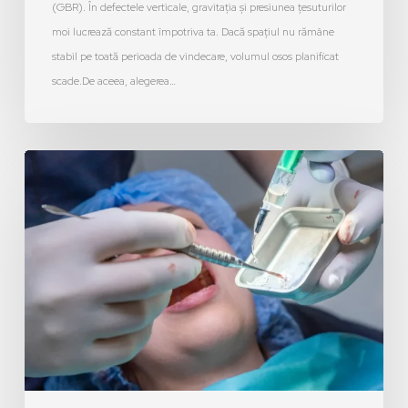
(GBR). În defectele verticale, gravitația și presiunea țesuturilor
moi lucrează constant împotriva ta. Dacă spațiul nu rămâne
stabil pe toată perioada de vindecare, volumul osos planificat
scade.De aceea, alegerea…