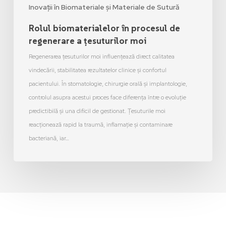
Inovații în Biomateriale și Materiale de Sutură
Rolul biomaterialelor în procesul de
regenerare a țesuturilor moi
Regenerarea țesuturilor moi influențează direct calitatea
vindecării, stabilitatea rezultatelor clinice și confortul
pacientului. În stomatologie, chirurgie orală și implantologie,
controlul asupra acestui proces face diferența între o evoluție
predictibilă și una dificil de gestionat. Țesuturile moi
reacționează rapid la traumă, inflamație și contaminare
bacteriană, iar…