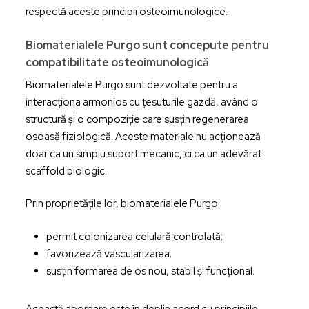
respectă aceste principii osteoimunologice.
Biomaterialele Purgo sunt concepute pentru
compatibilitate osteoimunologică
Biomaterialele Purgo sunt dezvoltate pentru a
interacționa armonios cu țesuturile gazdă, având o
structură și o compoziție care susțin regenerarea
osoasă fiziologică. Aceste materiale nu acționează
doar ca un simplu suport mecanic, ci ca un adevărat
scaffold biologic.
Prin proprietățile lor, biomaterialele Purgo:
permit colonizarea celulară controlată;
favorizează vascularizarea;
susțin formarea de os nou, stabil și funcțional.
Această abordare este în deplin acord cu principiile