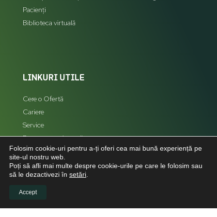
Pacienți
Biblioteca virtuală
LINKURI UTILE
Cere o Ofertă
Cariere
Service
Reprezentanți zonali
Folosim cookie-uri pentru a-ți oferi cea mai bună experiență pe
Hartă Site
site-ul nostru web.
Poți să afli mai multe despre cookie-urile pe care le folosim sau
să le dezactivezi în
setări
.
Accept
LEGAL