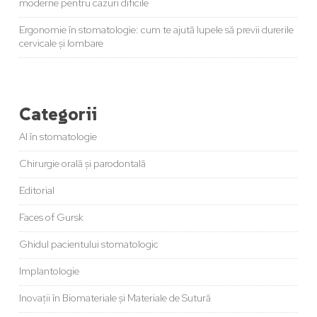
moderne pentru cazuri dificile
Ergonomie în stomatologie: cum te ajută lupele să previi durerile
cervicale și lombare
Categorii
AI în stomatologie
Chirurgie orală și parodontală
Editorial
Faces of Gursk
Ghidul pacientului stomatologic
Implantologie
Inovații în Biomateriale și Materiale de Sutură