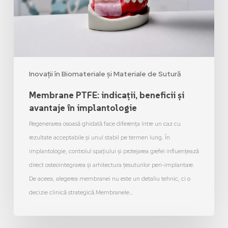
Inovații în Biomateriale și Materiale de Sutură
Membrane PTFE: indicații, beneficii și
avantaje în implantologie
Regenerarea osoasă ghidată face diferența între un caz cu
rezultate acceptabile și unul stabil pe termen lung. În
implantologie, controlul spațiului și protejarea grefei influențează
direct osteointegrarea și arhitectura țesuturilor peri-implantare.
De aceea, alegerea membranei nu este un detaliu tehnic, ci o
decizie clinică strategică.Membranele…