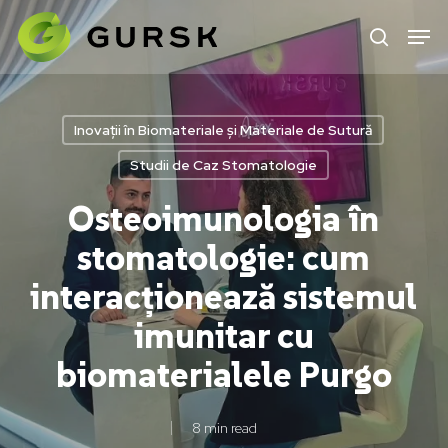
Skip
to
main
content
Inovații în Biomateriale și Materiale de Sutură
Studii de Caz Stomatologie
Osteoimunologia în
stomatologie: cum
interacționează sistemul
imunitar cu
biomaterialele Purgo
8 min read