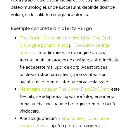
osteoimunologiei, unde succesul nu depinde doar de
volum, ci de calitatea integrării biologice.
Exemple concrete din oferta Purgo
The Graft – Os origine porcină 1,8cc
,
The Graft –
Os origine porcină 4,8cc
și
TG-AS10 – Seringă
predozată
conțin minerale de origine porcină,
trecute printr-un proces de curățare, astfel încât să
fie acceptate mai ușor de corp. Acest proces
păstrează structura nativă și porozitatea – un
avantaj major pentru integrare și vascularizare.
Membrana colagen The Cover Flex 25x30mm
este
flexibilă, se adaptează rapid morfologiei zonei și
preia funcția unei bariere biologice pentru o bună
vindecare.
Alte soluții, precum
membranele și conurile de
colagen Purgo
, ajută la protejarea zonei și la