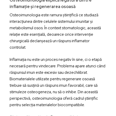
Osteoimunologia explică legătura dintre
inflamație și regenerarea osoasă
Osteoimunologia este ramura științifică ce studiază
interacțiunea dintre celulele sistemului imunitar și
metabolismul osos. În context stomatologic, această
relație este esențială, deoarece orice intervenție
chirurgicală declanșează un răspuns inflamator
controlat.
Inflamația nu este un proces negativ în sine, ci o etapă
necesară pentru vindecare. Problema apare atunci când
răspunsul imun este excesiv sau dezechilibrat.
Biomaterialele utilizate pentru regenerare osoasă
trebuie să susțină un răspuns imun favorabil, care să
stimuleze osteogeneza, nu să o inhibe. Din această
perspectivă, osteoimunologia oferă cadrul științific
pentru selecția materialelor biocompatibile.