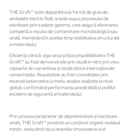
THE Graft™ este disponibil sub formă de granule,
ambalate steril în fiolă, și este supus procesului de
sterilizare prin iradiere gamma, care asigură eliminarea
completă a riscului de contaminare microbiologică sau
virală, menținând în același timp stabilitatea structurală
a materialului.
Eficiența clinică, siguranța și biocompatibilitatea THE
Graft™ au fost demonstrate prin studii in vitro și in vivo,
rapoarte de caz extinse și studii clinice internaționale
randomizate. Rezultatele au fost consolidate prin
recenzii sistematice și meta-analize realizate la nivel
global, confirmând performanța predictibilă și profilul
excelent de siguranță al materialului.
Prin procesul proprietar de deproteinizare și inactivare
virală, THE Graft™ prezintă un conținut organic rezidual
minim, reducând riscul reacțiilor imunogene și al