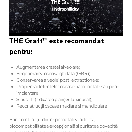
THE Graft™ este recomandat
pentru:
Augmentarea crestei alveolare;
Regenerarea osoasă ghidată (GBR);
Conservarea alveolei post-extracționale;
Umplerea defectelor osoase parodontale sau peri-
implantare;
Sinus lift (ridicarea planșeului sinusal);
Reconstrucții osoase maxilare și mandibulare.
Prin combinația dintre porozitatea ridicată,
biocompatibilitatea excepțională și puritatea dovedită,