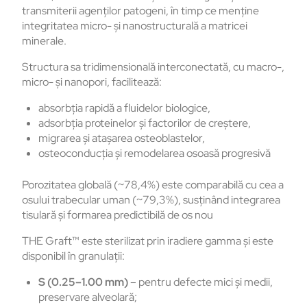
transmiterii agenților patogeni, în timp ce menține
integritatea micro- și nanostructurală a matricei
minerale.
Structura sa tridimensională interconectată, cu macro-,
micro- și nanopori, facilitează:
absorbția rapidă a fluidelor biologice,
adsorbția proteinelor și factorilor de creștere,
migrarea și atașarea osteoblastelor,
osteoconducția și remodelarea osoasă progresivă
Porozitatea globală (~78,4%) este comparabilă cu cea a
osului trabecular uman (~79,3%), susținând integrarea
tisulară și formarea predictibilă de os nou
THE Graft™ este sterilizat prin iradiere gamma și este
disponibil în granulații:
S (0.25–1.00 mm)
– pentru defecte mici și medii,
preservare alveolară;