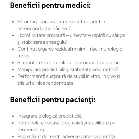
Beneficii pentru medici:
Structură poroasă interconectată pentru
osteoconducție eficientă
Hidrofilicitate crescută – umectare rapidă cu sânge
și stabilizarea cheagului
Conținut organic rezidual minim – risc imunologic
redus
Similaritate structurală cu osul uman trabecular
Manipulare predictibilă și stabilitate volumetrică
Performanță susținută de studii in vitro, in vivo și
trialuri clinice randomizate
Beneficii pentru pacienți:
Integrare biologică predictibilă
Remodelare osoasă progresivă și stabilitate pe
termen lung
Risc scăzut de reacții adverse datorită purității