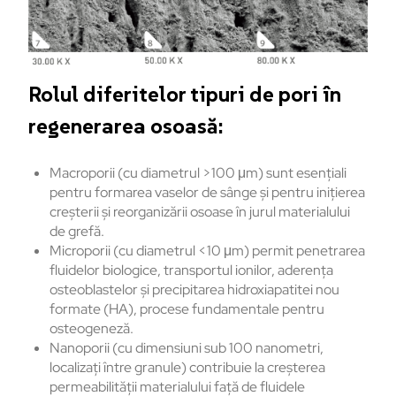
Rolul diferitelor tipuri de pori în
regenerarea osoasă:
Macroporii (cu diametrul >100 μm) sunt esențiali
pentru formarea vaselor de sânge și pentru inițierea
creșterii și reorganizării osoase în jurul materialului
de grefă.
Microporii (cu diametrul <10 μm) permit penetrarea
fluidelor biologice, transportul ionilor, aderența
osteoblastelor și precipitarea hidroxiapatitei nou
formate (HA), procese fundamentale pentru
osteogeneză.
Nanoporii (cu dimensiuni sub 100 nanometri,
localizați între granule) contribuie la creșterea
permeabilității materialului față de fluidele