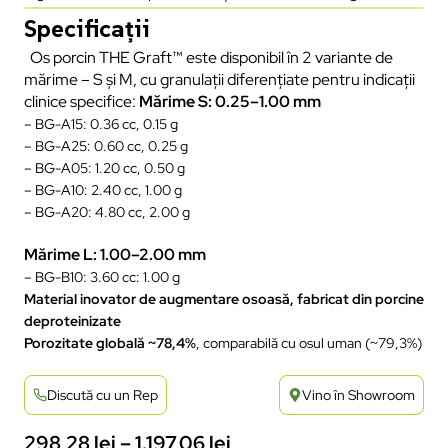
Specificații
Os porcin THE Graft™ este disponibil în 2 variante de
mărime – S și M, cu granulații diferențiate pentru indicații
clinice specifice:
Mărime S: 0.25–1.00 mm
– BG-A15: 0.36 cc, 0.15 g
– BG-A25: 0.60 cc, 0.25 g
– BG-A05: 1.20 cc, 0.50 g
– BG-A10: 2.40 cc, 1.00 g
– BG-A20: 4.80 cc, 2.00 g
Mărime L: 1.00–2.00 mm
– BG-B10: 3.60 cc: 1.00 g
Material inovator de augmentare osoasă, fabricat din porcine
deproteinizate
Porozitate globală ~78,4%
, comparabilă cu osul uman (~79,3%)
Discută cu un Rep
Vino în Showroom
298,28
lei
–
1.197,06
lei