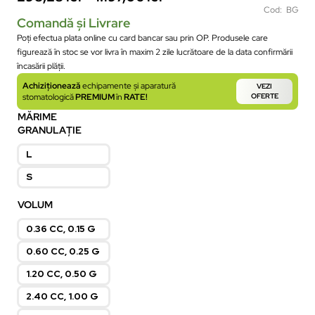
Cod: BG
Comandă și Livrare
Poți efectua plata online cu card bancar sau prin OP. Produsele care
figurează în stoc se vor livra în maxim 2 zile lucrătoare de la data confirmării
încasării plății.
Achiziționează
echipamente și aparatură
VEZI
stomatologică
PREMIUM
în
RATE!
OFERTE
MĂRIME
GRANULAȚIE
L
S
VOLUM
0.36 CC, 0.15 G
0.60 CC, 0.25 G
1.20 CC, 0.50 G
2.40 CC, 1.00 G