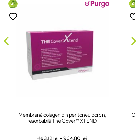
Membrană colagen din peritoneu porcin,
Cut
resorbabilă The Cover™ XTEND
493,12
lei
–
964,80
lei