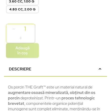
3.60 CC, 1.00 G
4.80 CC, 2.00 G
Adaugă
în coș
DESCRIERE
Os porcin THE Graft™
este un material natural de
augmentare osoasă mineralizată, obținut din os
porcin
deproteinizat. Printr-un
proces tehnologic
brevetat
, componentele organice potențial
imunogene sunt complet eliminate, menținându-se în