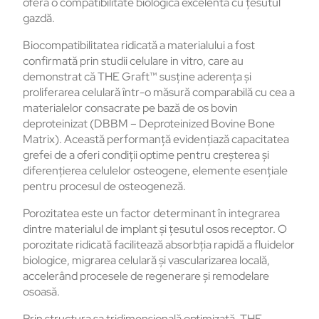
oferă o compatibilitate biologică excelentă cu țesutul
gazdă.
Biocompatibilitatea ridicată a materialului a fost
confirmată prin studii celulare in vitro, care au
demonstrat că THE Graft™ susține aderența și
proliferarea celulară într-o măsură comparabilă cu cea a
materialelor consacrate pe bază de os bovin
deproteinizat (DBBM – Deproteinized Bovine Bone
Matrix). Această performanță evidențiază capacitatea
grefei de a oferi condiții optime pentru creșterea și
diferențierea celulelor osteogene, elemente esențiale
pentru procesul de osteogeneză.
Porozitatea este un factor determinant în integrarea
dintre materialul de implant și țesutul osos receptor. O
porozitate ridicată facilitează absorbția rapidă a fluidelor
biologice, migrarea celulară și vascularizarea locală,
accelerând procesele de regenerare și remodelare
osoasă.
Prin structura sa tridimensională optimizată, THE