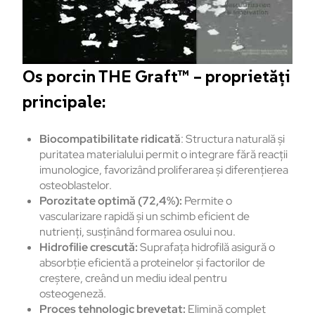
Os porcin THE Graft™ – proprietăți
principale:
Biocompatibilitate ridicată
: Structura naturală și
puritatea materialului permit o integrare fără reacții
imunologice, favorizând proliferarea și diferențierea
osteoblastelor.
Porozitate
optimă (72,4%):
Permite o
vascularizare rapidă și un schimb eficient de
nutrienți, susținând formarea osului nou.
Hidrofilie crescut
ă:
Suprafața hidrofilă asigură o
absorbție eficientă a proteinelor și factorilor de
creștere, creând un mediu ideal pentru
osteogeneză.
Proces tehnologic brevetat:
Elimină complet