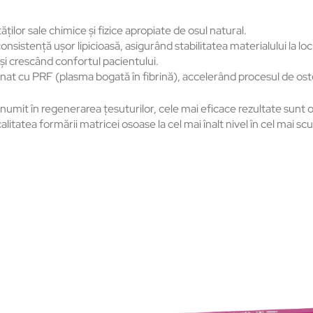
ilor sale chimice și fizice apropiate de osul natural.
sistență ușor lipicioasă, asigurând stabilitatea materialului la locul
 și crescând confortul pacientului.
nat cu PRF (plasma bogată în fibrină), accelerând procesul de ost
renumit în regenerarea țesuturilor, cele mai eficace rezultate sun
tatea formării matricei osoase la cel mai înalt nivel în cel mai sc