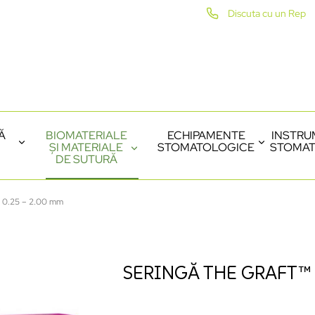
Discuta cu un Rep
Ă
BIOMATERIALE
ECHIPAMENTE
INSTRU
ȘI MATERIALE
STOMATOLOGICE
STOMAT
DE SUTURĂ
™ 0.25 – 2.00 mm
SERINGĂ THE GRAFT™ 