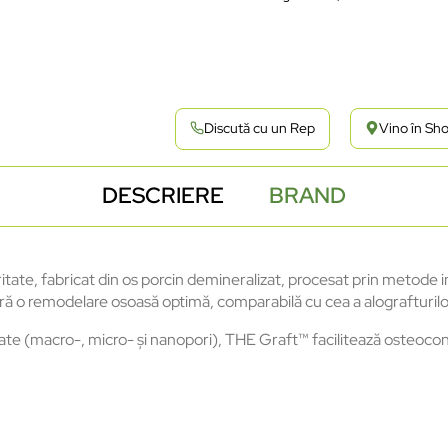
Discută cu un Rep
Vino în S
DESCRIERE
BRAND
ritate, fabricat din os porcin demineralizat, procesat prin metode
 o remodelare osoasă optimă, comparabilă cu cea a alografturilor, 
ctate (macro-, micro- și nanopori), THE Graft™ facilitează osteocon