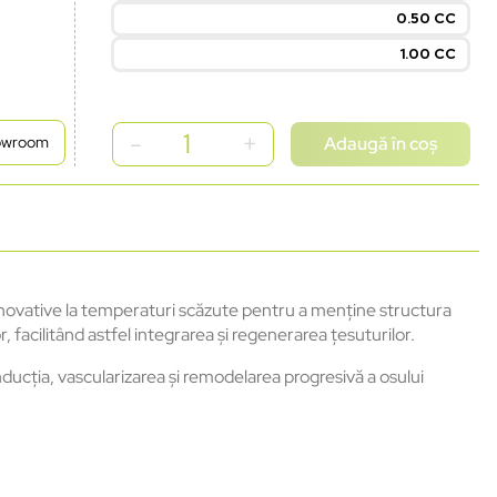
0.50 CC
1.00 CC
Adaugă în coș
howroom
 inovative la temperaturi scăzute pentru a menține structura
facilitând astfel integrarea și regenerarea țesuturilor.
ducția, vascularizarea și remodelarea progresivă a osului