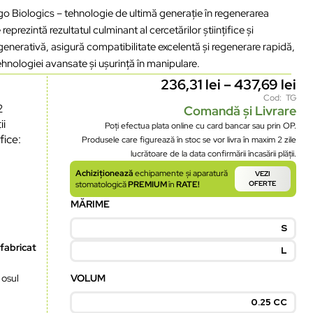
o Biologics – tehnologie de ultimă generație în regenerarea
prezintă rezultatul culminant al cercetărilor științifice și
generativă, asigură compatibilitate excelentă și regenerare rapidă,
ehnologiei avansate și ușurință în manipulare.
236,31
lei
–
437,69
lei
Cod: TG
2
Comandă și Livrare
ii
Poți efectua plata online cu card bancar sau prin OP.
fice:
Produsele care figurează în stoc se vor livra în maxim 2 zile
lucrătoare de la data confirmării încasării plății.
Achiziționează
echipamente și aparatură
VEZI
stomatologică
PREMIUM
în
RATE!
OFERTE
MĂRIME
S
fabricat
L
 osul
VOLUM
0.25 CC