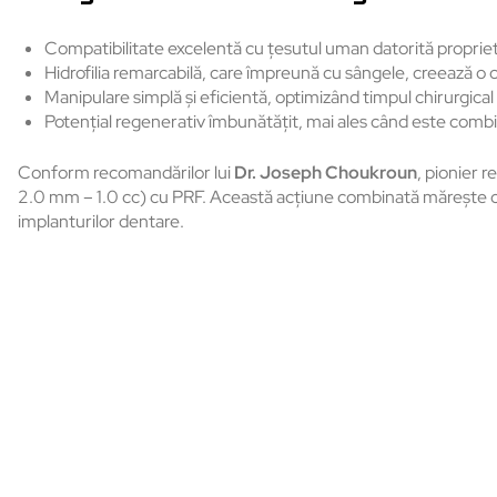
Compatibilitate excelentă cu țesutul uman datorită proprietăț
Hidrofilia remarcabilă, care împreună cu sângele, creează o con
Manipulare simplă și eficientă, optimizând timpul chirurgical
Potențial regenerativ îmbunătățit, mai ales când este combi
Conform recomandărilor lui
Dr. Joseph Choukroun
, pionier 
2.0 mm – 1.0 cc)
cu PRF. Această acțiune combinată mărește cali
implanturilor dentare.