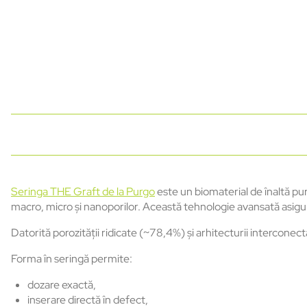
Seringa THE Graft de la Purgo
este un biomaterial de înaltă pu
macro, micro și nanoporilor. Această tehnologie avansată asigură
Datorită porozității ridicate (~78,4%) și arhitecturii intercone
Forma în seringă permite:
dozare exactă,
inserare directă în defect,