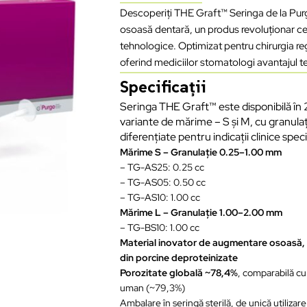
Descoperiți THE Graft™ Seringa de la Purg
osoasă dentară, un produs revoluționar ce re
tehnologice. Optimizat pentru chirurgia re
oferind mediciilor stomatologi avantajul t
Specificații
Seringa THE Graft™ este disponibilă în 
variante de mărime – S și M, cu granulaț
diferențiate pentru indicații clinice speci
Mărime S – Granulație 0.25–1.00 mm
– TG-AS25: 0.25 cc
– TG-AS05: 0.50 cc
– TG-AS10: 1.00 cc
Mărime L – Granulație 1.00–2.00 mm
– TG-BS10: 1.00 cc
Material inovator de augmentare osoasă, 
din porcine deproteinizate
Porozitate globală ~78,4%
, comparabilă cu
uman (~79,3%)
Ambalare în seringă sterilă, de unică utilizare