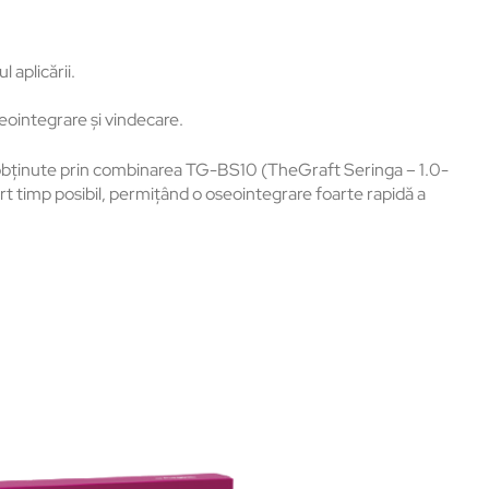
 aplicării.
eointegrare și vindecare.
t obținute prin combinarea TG-BS10 (
TheGraft Seringa – 1.0-
urt timp posibil, permițând o oseointegrare foarte rapidă a