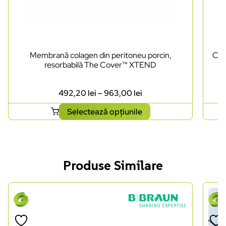
Membrană colagen din peritoneu porcin,
Cut
resorbabilă The Cover™ XTEND
492,20
lei
–
963,00
lei
Selectează opțiunile
Produse Similare