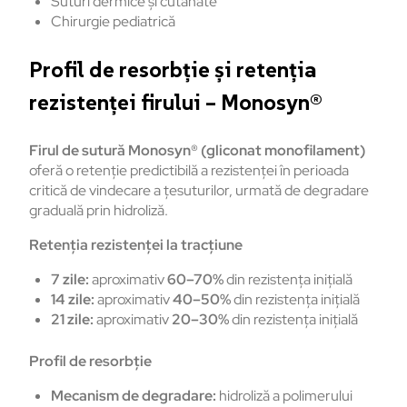
Suturi dermice și cutanate
Chirurgie pediatrică
Profil de resorbție și retenția
rezistenței firului – Monosyn®
Firul de sutură Monosyn® (gliconat monofilament)
oferă o retenție predictibilă a rezistenței în perioada
critică de vindecare a țesuturilor, urmată de degradare
graduală prin hidroliză.
Retenția rezistenței la tracțiune
7 zile:
aproximativ
60–70%
din rezistența inițială
14 zile:
aproximativ
40–50%
din rezistența inițială
21 zile:
aproximativ
20–30%
din rezistența inițială
Profil de resorbție
Mecanism de degradare:
hidroliză a polimerului