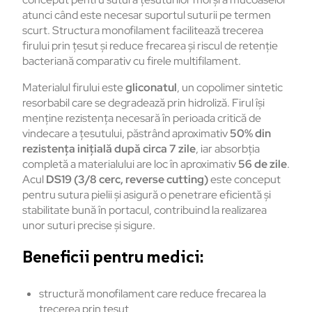
atunci când este necesar suportul suturii pe termen
scurt. Structura monofilament facilitează trecerea
firului prin țesut și reduce frecarea și riscul de retenție
bacteriană comparativ cu firele multifilament.
Materialul firului este
gliconatul
, un copolimer sintetic
resorbabil care se degradează prin hidroliză. Firul își
menține rezistența necesară în perioada critică de
vindecare a țesutului, păstrând aproximativ
50% din
rezistența inițială după circa 7 zile
, iar absorbția
completă a materialului are loc în aproximativ
56 de zile
.
Acul
DS19 (3/8 cerc, reverse cutting)
este conceput
pentru sutura pielii și asigură o penetrare eficientă și
stabilitate bună în portacul, contribuind la realizarea
unor suturi precise și sigure.
Beneficii pentru medici:
structură monofilament care reduce frecarea la
trecerea prin țesut