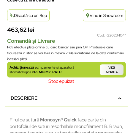
Discută cu un Rep
Vino în Showroom
463,62
lei
Cod: G2023404*
Comandă și Livrare
Poți efectua plata online cu card bancar sau prin OP. Produsele care
figurează în stoc se vor livra în maxim 2 zile lucrătoare de la data confirmării
încasării plății.
Achiziționează
echipamente și aparatură
VEZI
stomatologică
PREMIUM
în
RATE!
OFERTE
Stoc epuizat
DESCRIERE
Firul de sutură
Monosyn® Quick
face parte din
portofoliul de suturi resorbabile monofilament B. Braun,
conceput pentru sutura țesuturilor moi și a mucoaselor