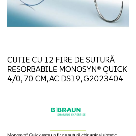
CUTIE CU 12 FIRE DE SUTURĂ
RESORBABILE MONOSYN® QUICK
4/0, 70 CM, AC DS19, G2023404
Monosyn® Quick este un fir de sutură chirurgical sintetic,