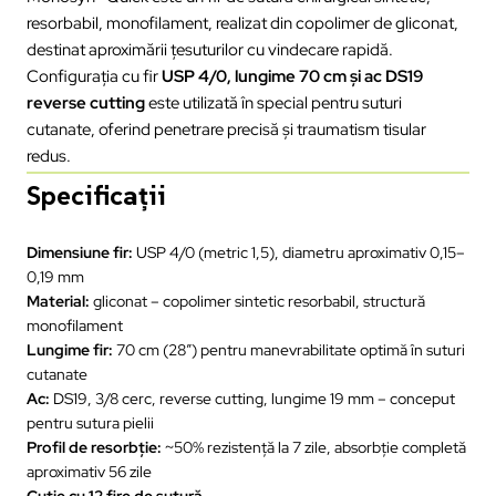
resorbabil, monofilament, realizat din copolimer de gliconat,
destinat aproximării țesuturilor cu vindecare rapidă.
Configurația cu fir
USP 4/0, lungime 70 cm și ac DS19
reverse cutting
este utilizată în special pentru suturi
cutanate, oferind penetrare precisă și traumatism tisular
redus.
Specificații
Dimensiune fir:
USP 4/0 (metric 1,5), diametru aproximativ 0,15–
0,19 mm
Material:
gliconat – copolimer sintetic resorbabil, structură
monofilament
Lungime fir:
70 cm (28″) pentru manevrabilitate optimă în suturi
cutanate
Ac:
DS19, 3/8 cerc, reverse cutting, lungime 19 mm – conceput
pentru sutura pielii
Profil de resorbție:
~50% rezistență la 7 zile, absorbție completă
aproximativ 56 zile
Cutie cu 12 fire de sutură