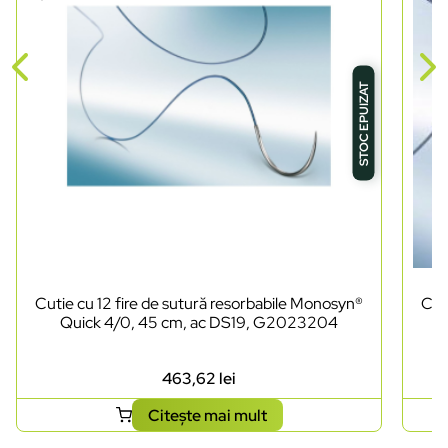
STOC EPUIZAT
Cutie cu 12 fire de sutură resorbabile Monosyn®
Cut
Quick 4/0, 45 cm, ac DS19, G2023204
vi
463,62
lei
Citește mai mult