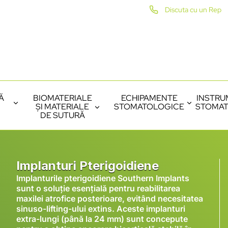
Discuta cu un Rep
Ă
BIOMATERIALE
ECHIPAMENTE
INSTRU
ȘI MATERIALE
STOMATOLOGICE
STOMAT
DE SUTURĂ
Implanturi Pterigoidiene
Implanturile pterigoidiene Southern Implants
sunt o soluție esențială pentru reabilitarea
maxilei atrofice posterioare, evitând necesitatea
sinuso-lifting-ului extins. Aceste implanturi
extra-lungi (până la 24 mm) sunt concepute