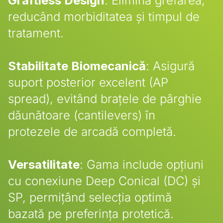
Graftless Design
: Elimină grefarea,
reducând morbiditatea și timpul de
tratament.
Stabilitate Biomecanică
: Asigură
suport posterior excelent (AP
spread), evitând brațele de pârghie
dăunătoare (cantilevers) în
protezele de arcadă completă.
Versatilitate
: Gama include opțiuni
cu conexiune Deep Conical (DC) și
SP, permițând selecția optimă
bazată pe preferința protetică.