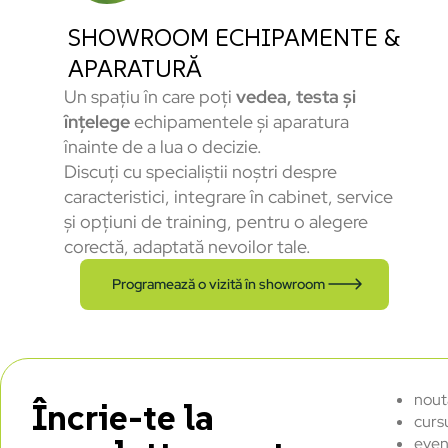
SHOWROOM ECHIPAMENTE &
APARATURĂ
Un spațiu în care poți
vedea, testa și
înțelege
echipamentele și aparatura
înainte de a lua o decizie.
Discuți cu specialiștii noștri despre
caracteristici, integrare în cabinet, service
și opțiuni de training, pentru o alegere
corectă, adaptată nevoilor tale.
Programează o vizită în showroom
nout
Încrie-te la
curs
even