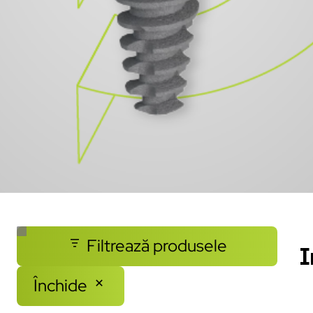
Filtrează produsele
I
Închide