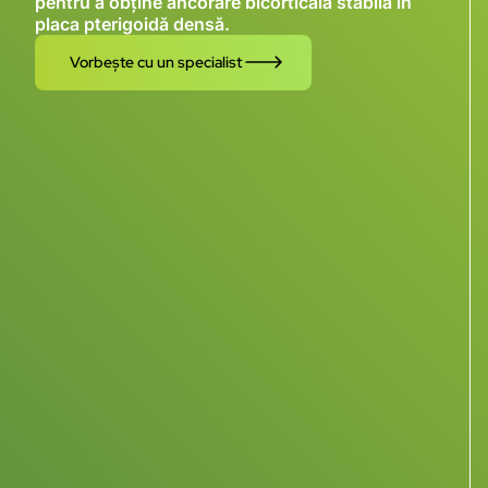
pentru a obține ancorare bicorticală stabilă în
placa pterigoidă densă.
Vorbește cu un specialist