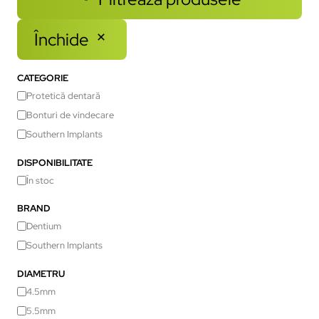
Închide
CATEGORIE
Protetică dentară
Bonturi de vindecare
Southern Implants
DISPONIBILITATE
În stoc
BRAND
Dentium
Southern Implants
DIAMETRU
4.5mm
5.5mm