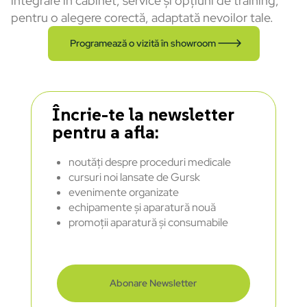
integrare în cabinet, service și opțiuni de training,
pentru o alegere corectă, adaptată nevoilor tale.
Programează o vizită în showroom
Încrie-te la newsletter
pentru a afla:
noutăți despre proceduri medicale
cursuri noi lansate de Gursk
evenimente organizate
echipamente și aparatură nouă
promoții aparatură și consumabile
Abonare Newsletter