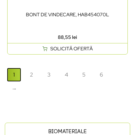
BONT DE VINDECARE, HAB454070L
88,55
lei
SOLICITĂ OFERTĂ
1
2
3
4
5
6
→
BIOMATERIALE