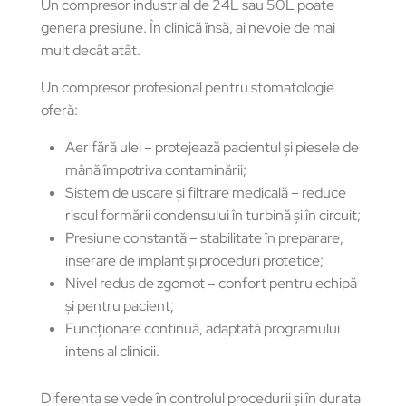
Un compresor industrial de 24L sau 50L poate
genera presiune. În clinică însă, ai nevoie de mai
mult decât atât.
Un compresor profesional pentru stomatologie
oferă:
Aer fără ulei – protejează pacientul și piesele de
mână împotriva contaminării;
Sistem de uscare și filtrare medicală – reduce
riscul formării condensului în turbină și în circuit;
Presiune constantă – stabilitate în preparare,
inserare de implant și proceduri protetice;
Nivel redus de zgomot – confort pentru echipă
și pentru pacient;
Funcționare continuă, adaptată programului
intens al clinicii.
Diferența se vede în controlul procedurii și în durata