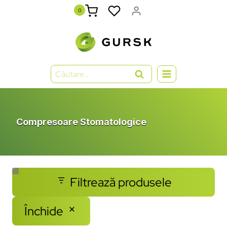
0
Compresoare
Stomatologice
Filtrează produsele
Închide