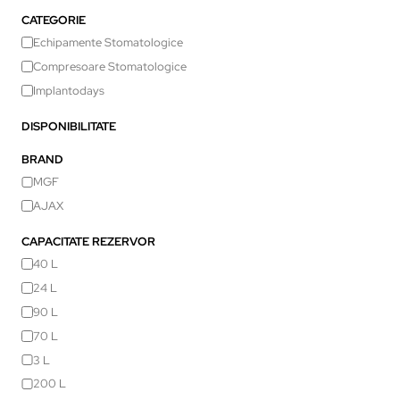
CATEGORIE
Echipamente Stomatologice
Compresoare Stomatologice
Implantodays
DISPONIBILITATE
BRAND
MGF
AJAX
CAPACITATE REZERVOR
40 L
24 L
90 L
70 L
3 L
200 L