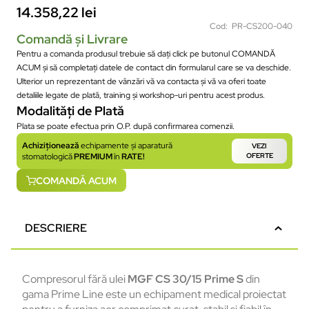
14.358,22
lei
Cod: PR-CS200-040
Comandă și Livrare
Pentru a comanda produsul trebuie să dați click pe butonul COMANDĂ
ACUM și să completați datele de contact din formularul care se va deschide.
Ulterior un reprezentant de vânzări vă va contacta și vă va oferi toate
detaliile legate de plată, training și workshop-uri pentru acest produs.
Modalități de Plată
Plata se poate efectua prin O.P. după confirmarea comenzii.
Achiziționează
echipamente și aparatură
VEZI
stomatologică
PREMIUM
în
RATE!
OFERTE
COMANDĂ ACUM
DESCRIERE
Compresorul fără ulei
MGF CS 30/15 Prime S
din
gama Prime Line este un echipament medical proiectat