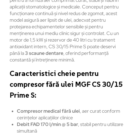
pentru a furniza aer comprimat curat, stabil și fiabil în
aplicații stomatologice și medicale. Conceput pentru
funcționare continuă și nivel redus de zgomot, acest
model asigură aer lipsit de ulei, adecvat pentru
protejarea echipamentelor sensibile și pentru
menținerea unui mediu clinic sigur și controlat. Cu un
motor de 1,5 kW și rezervor de 40 litri cu tratament
antioxidant intern, CS 30/15 Prime S poate deservi
până la
3 scaune dentare
, oferind performanță
constantă și întreținere minimă.
Caracteristici cheie pentru
compresor fără ulei MGF CS 30/15
Prime S:
Compresor medical fără ulei
, aer curat conform
cerințelor aplicațiilor clinice
Debit FAD 170 l/min @ 5 bar
, stabil pentru utilizare
simultană