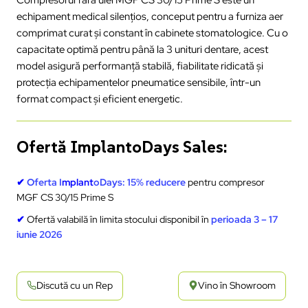
echipament medical silențios, conceput pentru a furniza aer
comprimat curat și constant în cabinete stomatologice. Cu o
capacitate optimă pentru până la 3 unituri dentare, acest
model asigură performanță stabilă, fiabilitate ridicată și
protecția echipamentelor pneumatice sensibile, într-un
format compact și eficient energetic.
Ofertă ImplantoDays Sales:
✔
Oferta I
mplant
oDays:
15% reducere
pentru compresor
MGF CS 30/15 Prime S
✔
Ofertă valabilă în limita stocului disponibil în
perioada 3 – 17
iunie 2026
Discută cu un Rep
Vino în Showroom