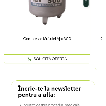
Compresor fără ulei Ajax300
Com
SOLICITĂ OFERTĂ
Încrie-te la newsletter
pentru a afla:
noutăți despre proceduri medicale