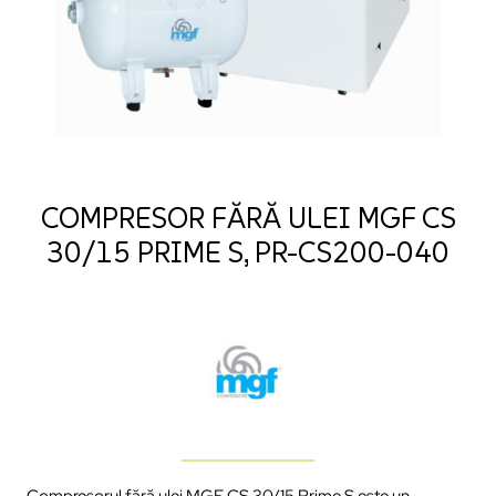
COMPRESOR FĂRĂ ULEI MGF CS
30/15 PRIME S, PR-CS200-040
Compresorul fără ulei MGF CS 30/15 Prime S este un