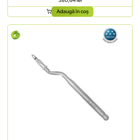
380,64
lei
Adaugă în coș