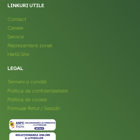
LINKURI UTILE
Contact
Cariere
Service
Reprezentanți zonali
Hartă Site
LEGAL
Termeni și condiții
Politica de confidențialitate
Politica de cookie
Formular Retur / Sesizări