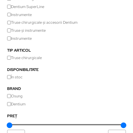
Dentium SuperLine
Instrumente
Truse chirurgicale și accesorii Dentium
Truse și instrumente
Instrumente
TIP ARTICOL
Truse chirurgicale
DISPONIBILITATE
În stoc
BRAND
Osung
Dentium
PREȚ