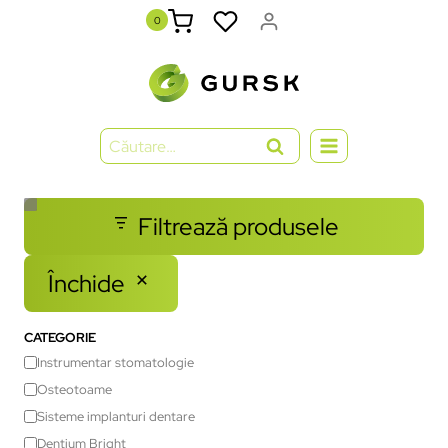
0
Filtrează produsele
Închide
CATEGORIE
Instrumentar stomatologie
Osteotoame
Sisteme implanturi dentare
Dentium Bright