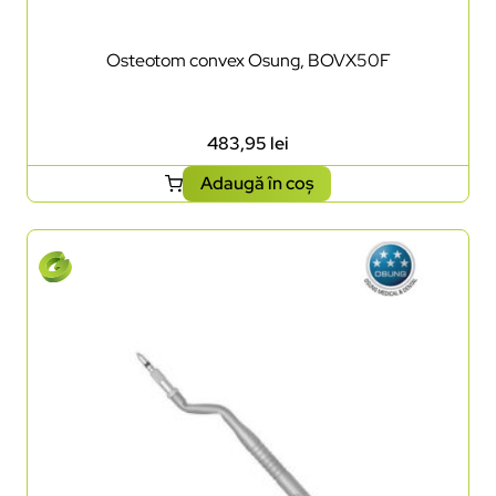
Osteotom convex Osung, BOVX50F
483,95
lei
Adaugă în coș