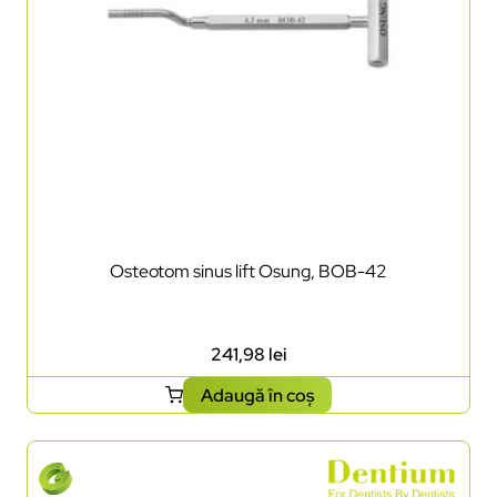
Osteotom sinus lift Osung, BOB-42
241,98
lei
Adaugă în coș