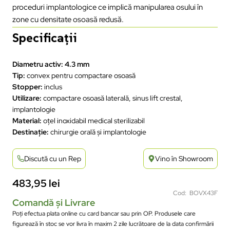
proceduri implantologice ce implică manipularea osului în
zone cu densitate osoasă redusă.
Specificații
Diametru activ:
4.3 mm
Tip:
convex pentru compactare osoasă
Stopper:
inclus
Utilizare:
compactare osoasă laterală, sinus lift crestal,
implantologie
Material:
oțel inoxidabil medical sterilizabil
Destinație:
chirurgie orală și implantologie
Discută cu un Rep
Vino în Showroom
483,95
lei
Cod: BOVX43F
Comandă și Livrare
Poți efectua plata online cu card bancar sau prin OP. Produsele care
figurează în stoc se vor livra în maxim 2 zile lucrătoare de la data confirmării