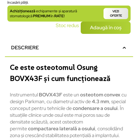
încasării plății.
Achiziționează
echipamente și aparatură
VEZI
stomatologică
PREMIUM
în
RATE!
OFERTE
Stoc redus
Adaugă în coș
DESCRIERE
Ce este osteotomul Osung
BOVX43F și cum funcționează
Instrumentul
BOVX43F
este un
osteotom convex
cu
design Parkman, cu diametrul activ de
4.3 mm
, special
conceput pentru tehnicile de
condensare a osului
. În
situațiile clinice unde osul este mai poros sau de
densitate scăzută, acest osteotom
permite
compactarea laterală a osului
, consolidând
zona și crescând stabilitatea potențială a implantului.