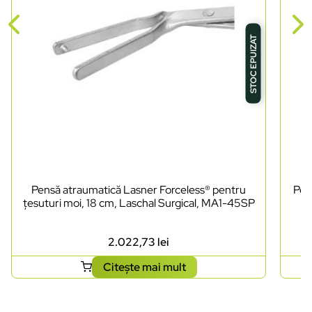
STOC EPUIZAT
Pensă atraumatică Lasner Forceless® pentru
Pen
țesuturi moi, 18 cm, Laschal Surgical, MA1-45SP
2.022,73
lei
Citește mai mult