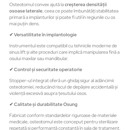
Osteotomul convex ajută la
creșterea densității
osoase laterale
, ceea ce poate îmbunătăți stabilitatea
primară a implanturilor și poate fi util în regiunile cu os
mai puțin dens.
✔
Versatilitate în implantologie
Instrumentul este compatibil cu tehnicile moderne de
sinus lift și alte proceduri care implică manipularea fină a
osului maxilar sau mandibular.
✔
Control și securitate operatorie
Stopper-ul integrat oferă un ghidaj sigur al adâncimii
osteotomiei, reducând riscul de depășire accidentală și
violență excesivă asupra țesutului osos.
✔
Calitate și durabilitate Osung
Fabricat conform standardelor riguroase de materiale
medicale, osteotomul este conceput pentru sterilizare
repetată și performanță constantă în sala de tratament.