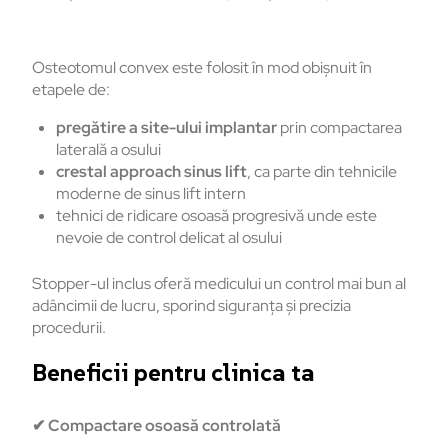
Osteotomul convex este folosit în mod obișnuit în
etapele de:
pregătire a site-ului implantar
prin compactarea
laterală a osului
crestal approach sinus lift
, ca parte din tehnicile
moderne de sinus lift intern
tehnici de ridicare osoasă progresivă unde este
nevoie de control delicat al osului
Stopper-ul inclus oferă medicului un control mai bun al
adâncimii de lucru, sporind siguranța și precizia
procedurii.
Beneficii pentru clinica ta
✔
Compactare osoasă controlată