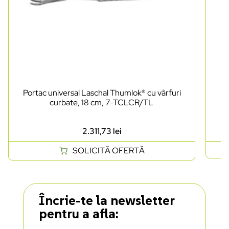
Portac universal Laschal Thumlok® cu vârfuri
curbate, 18 cm, 7-TCLCR/TL
d
2.311,73
lei
SOLICITĂ OFERTĂ
Încrie-te la newsletter
pentru a afla: