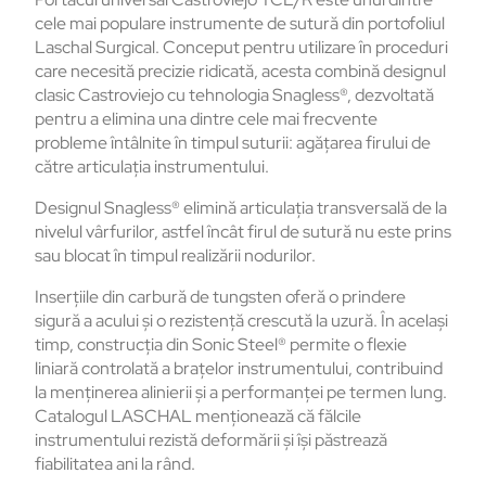
cele mai populare instrumente de sutură din portofoliul
Laschal Surgical. Conceput pentru utilizare în proceduri
care necesită precizie ridicată, acesta combină designul
clasic Castroviejo cu tehnologia Snagless®, dezvoltată
pentru a elimina una dintre cele mai frecvente
probleme întâlnite în timpul suturii: agățarea firului de
către articulația instrumentului.
Designul Snagless® elimină articulația transversală de la
nivelul vârfurilor, astfel încât firul de sutură nu este prins
sau blocat în timpul realizării nodurilor.
Inserțiile din carbură de tungsten oferă o prindere
sigură a acului și o rezistență crescută la uzură. În același
timp, construcția din Sonic Steel® permite o flexie
liniară controlată a brațelor instrumentului, contribuind
la menținerea alinierii și a performanței pe termen lung.
Catalogul LASCHAL menționează că fălcile
instrumentului rezistă deformării și își păstrează
fiabilitatea ani la rând.