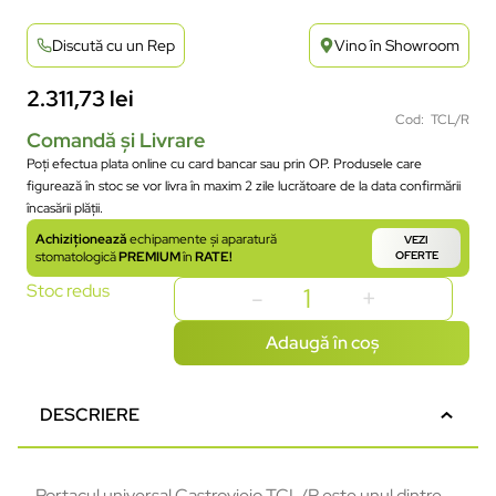
Discută cu un Rep
Vino în Showroom
2.311,73
lei
Cod: TCL/R
Comandă și Livrare
Poți efectua plata online cu card bancar sau prin OP. Produsele care
figurează în stoc se vor livra în maxim 2 zile lucrătoare de la data confirmării
încasării plății.
Achiziționează
echipamente și aparatură
VEZI
stomatologică
PREMIUM
în
RATE!
OFERTE
Stoc redus
Adaugă în coș
DESCRIERE
Portacul universal Castroviejo TCL/R este unul dintre