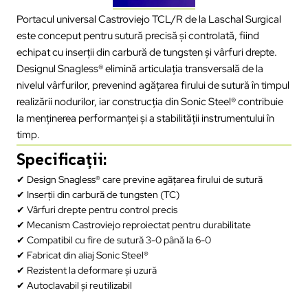
Portacul universal Castroviejo TCL/R de la Laschal Surgical
este conceput pentru sutură precisă și controlată, fiind
echipat cu inserții din carbură de tungsten și vârfuri drepte.
Designul Snagless® elimină articulația transversală de la
nivelul vârfurilor, prevenind agățarea firului de sutură în timpul
realizării nodurilor, iar construcția din Sonic Steel® contribuie
la menținerea performanței și a stabilității instrumentului în
timp.
Specificații:
✔ Design Snagless® care previne agățarea firului de sutură
✔ Inserții din carbură de tungsten (TC)
✔ Vârfuri drepte pentru control precis
✔ Mecanism Castroviejo reproiectat pentru durabilitate
✔ Compatibil cu fire de sutură 3-0 până la 6-0
✔ Fabricat din aliaj Sonic Steel®
✔ Rezistent la deformare și uzură
✔ Autoclavabil și reutilizabil