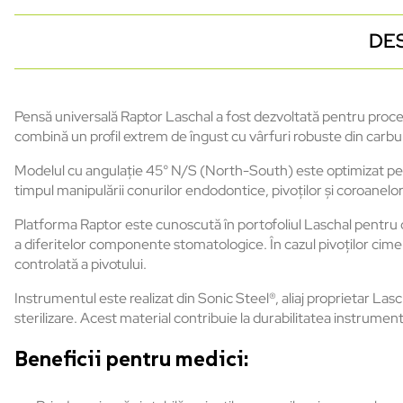
DE
Pensă universală Raptor Laschal a fost dezvoltată pentru proced
combină un profil extrem de îngust cu vârfuri robuste din carb
Modelul cu angulație 45° N/S (North-South) este optimizat pentr
timpul manipulării conurilor endodontice, pivoților și coroanelor
Platforma Raptor este cunoscută în portofoliul Laschal pentru co
a diferitelor componente stomatologice. În cazul pivoților ciment
controlată a pivotului.
Instrumentul este realizat din Sonic Steel®, aliaj proprietar La
sterilizare. Acest material contribuie la durabilitatea instrumentu
Beneficii pentru medici: