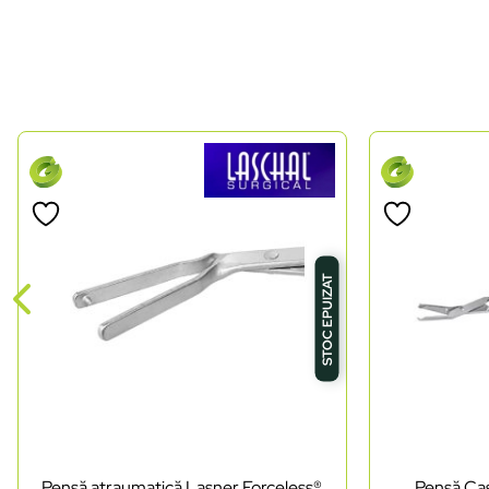
STOC EPUIZAT
Pensă atraumatică Lasner Forceless®
Pensă Cas