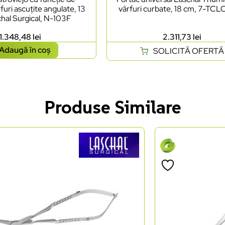
furi ascuțite angulate, 13
vârfuri curbate, 18 cm, 7-TC
hal Surgical, N-103F
1.348,48
lei
2.311,73
lei
Adaugă în coș
SOLICITĂ OFERTĂ
Produse Similare