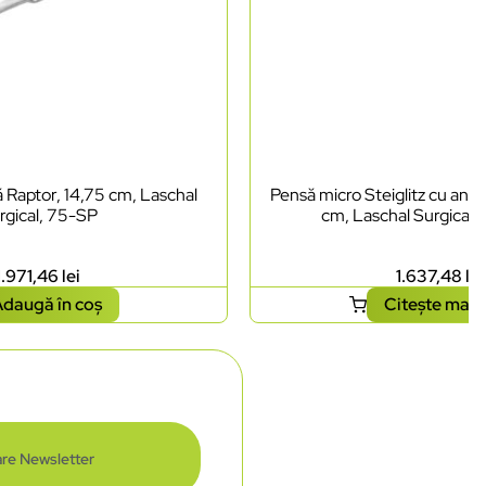
 Raptor, 14,75 cm, Laschal
Pensă micro Steiglitz cu angu
rgical, 75-SP
cm, Laschal Surgical
1.971,46
lei
1.637,48
lei
daugă în coș
Citește mai 
re Newsletter