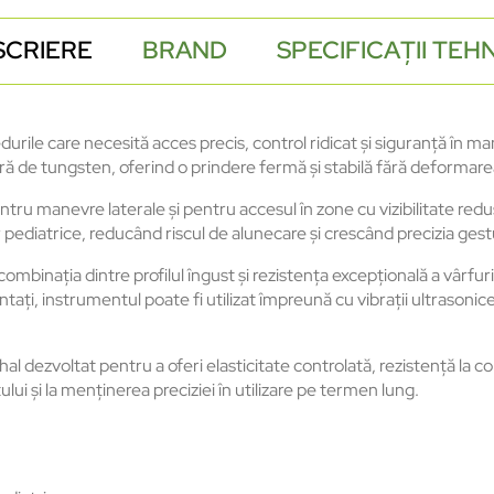
SCRIERE
BRAND
SPECIFICAȚII TEH
urile care necesită acces precis, control ridicat și siguranță în
ură de tungsten, oferind o prindere fermă și stabilă fără deform
u manevre laterale și pentru accesul în zone cu vizibilitate redus
 pediatrice, reducând riscul de alunecare și crescând precizia gestul
mbinația dintre profilul îngust și rezistența excepțională a vârfuri
ați, instrumentul poate fi utilizat împreună cu vibrații ultrasonic
schal dezvoltat pentru a oferi elasticitate controlată, rezistență l
lui și la menținerea preciziei în utilizare pe termen lung.