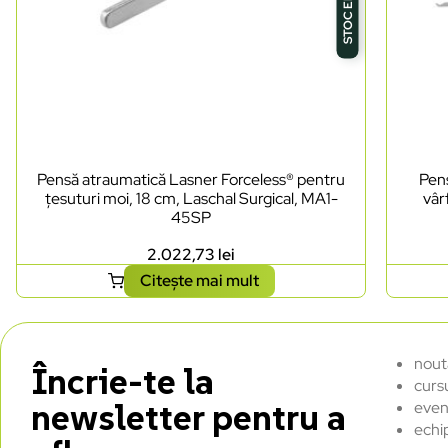
STOC EPUIZAT
Pensă atraumatică Lasner Forceless® pentru
Pens
țesuturi moi, 18 cm, Laschal Surgical, MA1-
vâr
45SP
2.022,73
lei
Citește mai mult
nout
Încrie-te la
curs
newsletter pentru a
even
echi