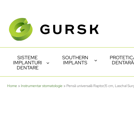
SISTEME
SOUTHERN
PROTETIC
IMPLANTURI
IMPLANTS
DENTARĂ
DENTARE
Home
»
Instrumentar stomatologie
»
Pensă universală Raptor,15 cm, Laschal Surg