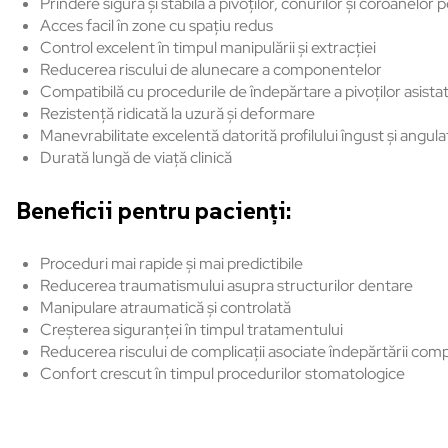
Prindere sigură și stabilă a pivoților, conurilor și coroanelor 
Acces facil în zone cu spațiu redus
Control excelent în timpul manipulării și extracției
Reducerea riscului de alunecare a componentelor
Compatibilă cu procedurile de îndepărtare a pivoților asista
Rezistență ridicată la uzură și deformare
Manevrabilitate excelentă datorită profilului îngust și angula
Durată lungă de viață clinică
Beneficii pentru pacienți:
Proceduri mai rapide și mai predictibile
Reducerea traumatismului asupra structurilor dentare
Manipulare atraumatică și controlată
Creșterea siguranței în timpul tratamentului
Reducerea riscului de complicații asociate îndepărtării co
Confort crescut în timpul procedurilor stomatologice