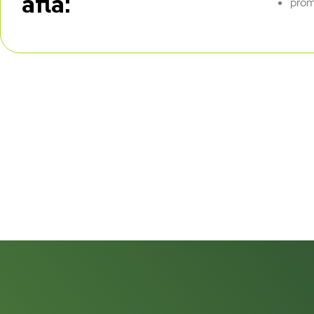
afla:
prom