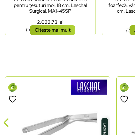
pentru țesuturi moi, 18 cm, Laschal
foarfecă, vâr
Surgical, MA1-45SP
cm, Lasc
2.022,73
lei
Citește mai mult