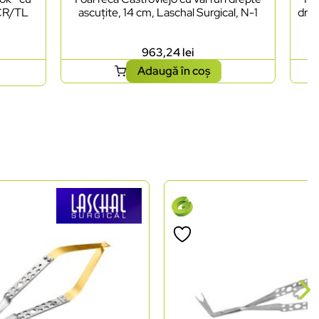
LCR/TL
ascuțite, 14 cm, Laschal Surgical, N-1
drep
963,24
lei
Adaugă în coș