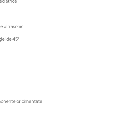
pediatrice
te ultrasonic
ției de 45°
mponentelor cimentate