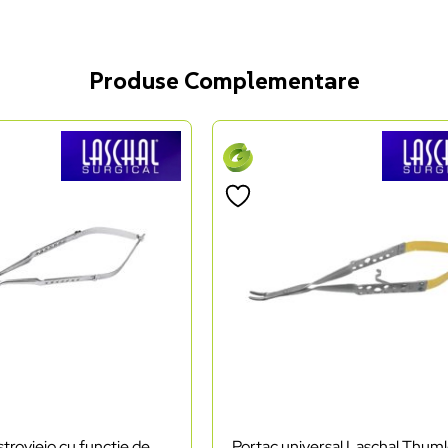
Produse Complementare
troviejo cu funcție de
Portac universal Laschal Thum