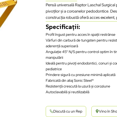
Pensă universală Raptor Laschal Surgical 
pivoților și a coroanelor pedodontice. Desi
construcția robustă oferă acces excelent, pri
Specificații:
Profil îngust pentru acces în spații restrânse
Vârfuri din carbură de tungsten pentru rezist
aderență superioară
Angulație 45° N/S pentru control optim în t
manipulării
Ideală pentru pivoți endodontici, conuri și c
pediatrice
Prindere sigură cu presiune minimă aplicată
Fabricată din aliaj Sonic Steel®
Rezistență crescută la uzură și coroziune
Autoclavabilă și reutilizabilă
Discută cu un Rep
Vino în S