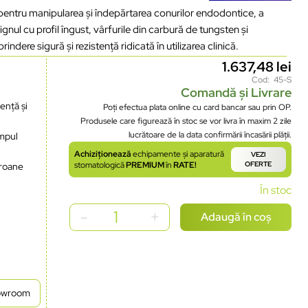
pentru manipularea și îndepărtarea conurilor endodontice, a
gnul cu profil îngust, vârfurile din carbură de tungsten și
ndere sigură și rezistență ridicată în utilizarea clinică.
1.637,48
lei
Cod: 45-S
Comandă și Livrare
ență și
Poți efectua plata online cu card bancar sau prin OP.
Produsele care figurează în stoc se vor livra în maxim 2 zile
lucrătoare de la data confirmării încasării plății.
impul
Achiziționează
echipamente și aparatură
VEZI
stomatologică
PREMIUM
în
RATE!
OFERTE
oroane
În stoc
Adaugă în coș
howroom