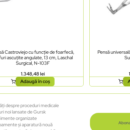
ă Castroviejo cu funcție de foarfecă,
Pensă universală
furi ascuțite angulate, 13 cm, Laschal
Su
Surgical, N-103F
1.348,48
lei
Adaugă în coș
A
ăți despre proceduri medicale
uri noi lansate de Gursk
imente organizate
Abona
pamente și aparatură nouă