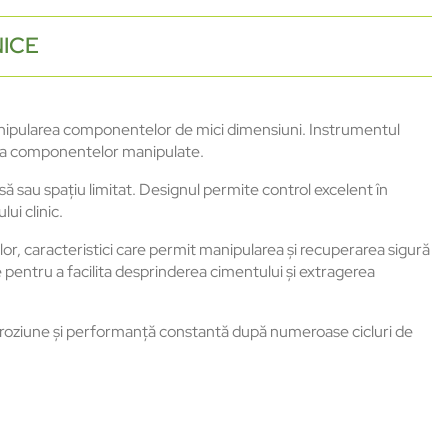
NICE
 manipularea componentelor de mici dimensiuni. Instrumentul
area componentelor manipulate.
ă sau spațiu limitat. Designul permite control excelent în
ui clinic.
lor, caracteristici care permit manipularea și recuperarea sigură
e pentru a facilita desprinderea cimentului și extragerea
a coroziune și performanță constantă după numeroase cicluri de