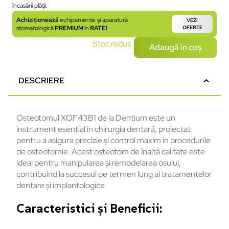
încasării plății.
Achiziționează
echipamente și aparatură
VEZI
stomatologică
PREMIUM
în
RATE!
OFERTE
Stoc redus
Adaugă în coș
DESCRIERE
Osteotomul XOF43B1 de la Dentium este un
instrument esențial în chirurgia dentară, proiectat
pentru a asigura precizie și control maxim în procedurile
de osteotomie. Acest osteotom de înaltă calitate este
ideal pentru manipularea și remodelarea osului,
contribuind la succesul pe termen lung al tratamentelor
dentare și implantologice.
Caracteristici și Beneficii: