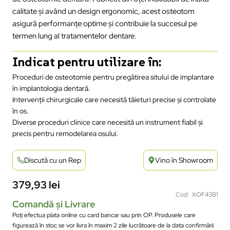
calitate și având un design ergonomic, acest osteotom
asigură performanțe optime și contribuie la succesul pe
termen lung al tratamentelor dentare.
Indicat pentru utilizare în:
Proceduri de osteotomie pentru pregătirea sitului de implantare
în implantologia dentară.
Intervenții chirurgicale care necesită tăieturi precise și controlate
în os.
Diverse proceduri clinice care necesită un instrument fiabil și
precis pentru remodelarea osului.
Discută cu un Rep
Vino în Showroom
379,93
lei
Cod: XOF43B1
Comandă și Livrare
Poți efectua plata online cu card bancar sau prin OP. Produsele care
figurează în stoc se vor livra în maxim 2 zile lucrătoare de la data confirmării