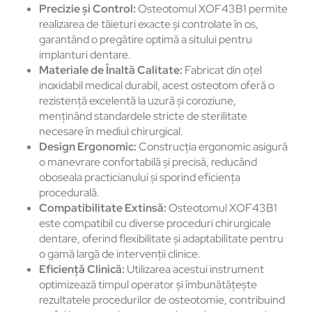
Precizie și Control:
Osteotomul XOF43B1 permite
realizarea de tăieturi exacte și controlate în os,
garantând o pregătire optimă a sitului pentru
implanturi dentare.
Materiale de Înaltă Calitate:
Fabricat din oțel
inoxidabil medical durabil, acest osteotom oferă o
rezistență excelentă la uzură și coroziune,
menținând standardele stricte de sterilitate
necesare în mediul chirurgical.
Design Ergonomic:
Construcția ergonomic asigură
o manevrare confortabilă și precisă, reducând
oboseala practicianului și sporind eficiența
procedurală.
Compatibilitate Extinsă:
Osteotomul XOF43B1
este compatibil cu diverse proceduri chirurgicale
dentare, oferind flexibilitate și adaptabilitate pentru
o gamă largă de intervenții clinice.
Eficiență Clinică:
Utilizarea acestui instrument
optimizează timpul operator și îmbunătățește
rezultatele procedurilor de osteotomie, contribuind