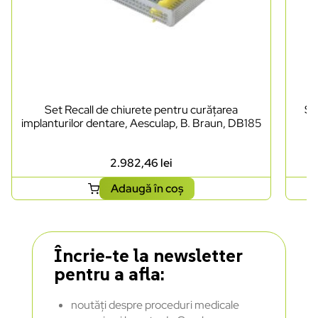
Set Recall de chiurete pentru curățarea
Se
implanturilor dentare, Aesculap, B. Braun, DB185
2.982,46
lei
Adaugă în coș
Încrie-te la newsletter
pentru a afla:
noutăți despre proceduri medicale