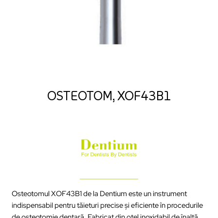
OSTEOTOM, XOF43B1
Osteotomul XOF43B1 de la Dentium este un instrument
indispensabil pentru tăieturi precise și eficiente în procedurile
de osteotomie dentară. Fabricat din oțel inoxidabil de înaltă