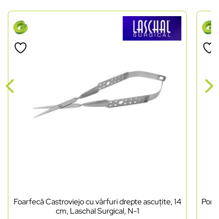
Foarfecă Castroviejo cu vârfuri drepte ascuțite, 14
Porta
cm, Laschal Surgical, N-1