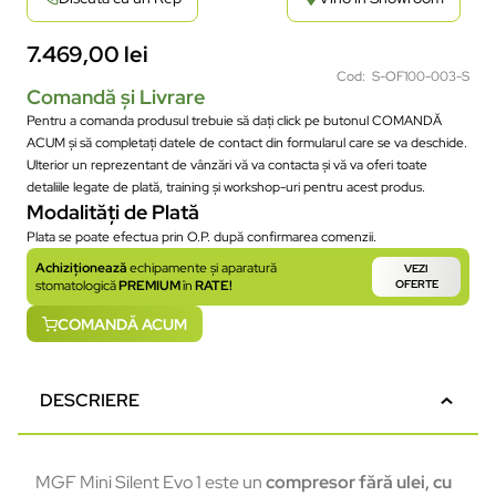
7.469,00
lei
Cod: S-OF100-003-S
Comandă și Livrare
Pentru a comanda produsul trebuie să dați click pe butonul COMANDĂ
ACUM și să completați datele de contact din formularul care se va deschide.
Ulterior un reprezentant de vânzări vă va contacta și vă va oferi toate
detaliile legate de plată, training și workshop-uri pentru acest produs.
Modalități de Plată
Plata se poate efectua prin O.P. după confirmarea comenzii.
Achiziționează
echipamente și aparatură
VEZI
stomatologică
PREMIUM
în
RATE!
OFERTE
COMANDĂ ACUM
DESCRIERE
MGF Mini Silent Evo 1 este un
compresor fără ulei, cu