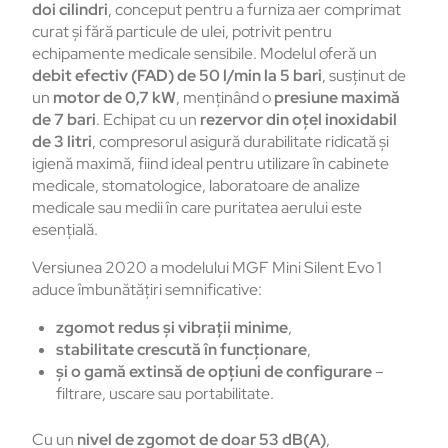
doi cilindri
, conceput pentru a furniza aer comprimat
curat și fără particule de ulei, potrivit pentru
echipamente medicale sensibile. Modelul oferă un
debit efectiv (FAD) de 50 l/min la 5 bari
, susținut de
un
motor de 0,7 kW
, menținând o
presiune maximă
de 7 bari
. Echipat cu un
rezervor din oțel inoxidabil
de 3 litri
, compresorul asigură durabilitate ridicată și
igienă maximă, fiind ideal pentru utilizare în cabinete
medicale, stomatologice, laboratoare de analize
medicale sau medii în care puritatea aerului este
esențială.
Versiunea 2020 a modelului MGF Mini Silent Evo 1
aduce îmbunătățiri semnificative:
zgomot redus și vibrații minime
,
stabilitate crescută în funcționare
,
și o gamă extinsă de opțiuni de configurare
–
filtrare, uscare sau portabilitate.
Cu un
nivel de zgomot de doar 53 dB(A)
,