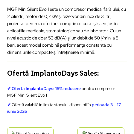
MGF Mini Silent Evo 1 este un compresor medical fără ulei, cu
2 cilindri, motor de 0,7 kW și rezervor din inox de 3 litri,
proiectat pentru a oferi aer comprimat curat și silențios în
aplicațiile medicale, stomatologice sau de laborator. Cu un
nivel acustic de doar 53 dB(A) și un debit de 50 l/min la 5
bari, acest model combină performanța constantă cu
dimensiunile compacte și întreținerea minimă.
Ofertă ImplantoDays Sales:
✔
Oferta I
mplant
oDays:
15% reducere
pentru compresor
MGF Mini Silent Evo 1
✔
Ofertă valabilă în limita stocului disponibil în
perioada 3 – 17
iunie 2026
Discută cu un Rep
Vino în Showroom