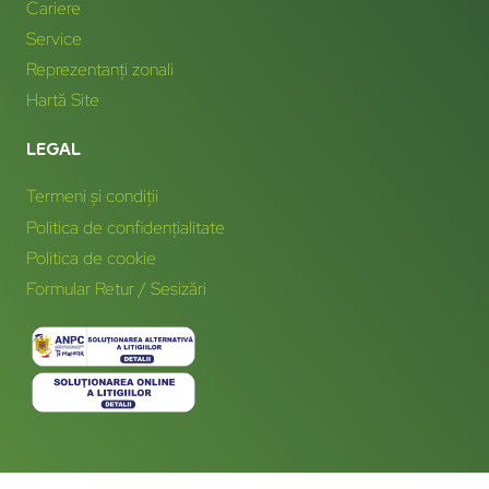
Cariere
Service
Reprezentanți zonali
Hartă Site
LEGAL
Termeni și condiții
Politica de confidențialitate
Politica de cookie
Formular Retur / Sesizări