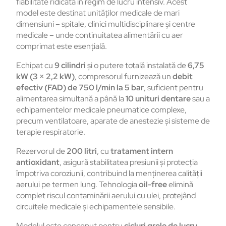
fiabilitate ridicată în regim de lucru intensiv. Acest
model este destinat unităților medicale de mari
dimensiuni – spitale, clinici multidisciplinare și centre
medicale – unde continuitatea alimentării cu aer
comprimat este esențială.
Echipat cu
9 cilindri
și o putere totală instalată de
6,75
kW (3 × 2,2 kW)
, compresorul furnizează un
debit
efectiv (FAD) de 750 l/min la 5 bar
, suficient pentru
alimentarea simultană a până la
10 unituri dentare
sau a
echipamentelor medicale pneumatice complexe,
precum ventilatoare, aparate de anestezie și sisteme de
terapie respiratorie.
Rezervorul de
200 litri
, cu
tratament intern
antioxidant
, asigură stabilitatea presiunii și protecția
împotriva coroziunii, contribuind la menținerea calității
aerului pe termen lung. Tehnologia
oil-free
elimină
complet riscul contaminării aerului cu ulei, protejând
circuitele medicale și echipamentele sensibile.
Modelul este conceput pentru
cicluri grele de lucru