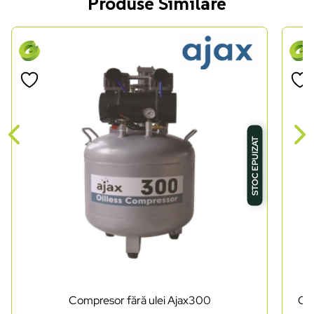
Produse Similare
STOC EPUIZAT
Compresor fără ulei Ajax300
Com