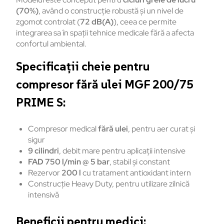
(70%)
, având o construcție robustă și un nivel de
zgomot controlat (
72 dB(A)
), ceea ce permite
integrarea sa în spații tehnice medicale fără a afecta
confortul ambiental.
Specificații cheie pentru
compresor fără ulei MGF 200/75
PRIME S:
Compresor medical
fără ulei
, pentru aer curat și
sigur
9 cilindri
, debit mare pentru aplicații intensive
FAD 750 l/min @ 5 bar
, stabil și constant
Rezervor
200 l
cu tratament antioxidant intern
Construcție Heavy Duty, pentru utilizare zilnică
intensivă
Beneficii pentru medici: