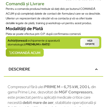
Comandă și Livrare
Pentru a comanda produsul trebuie să dați click pe butonul COMANDĂ
ACUM și să completați datele de contact din formularul care se va deschide.
Ulterior un reprezentant de vânzări vă va contacta și vă va oferi toate
detaliile legate de plată, training și workshop-uri pentru acest produs.
Modalități de Plată
Plata se poate efectua prin O.P. după confirmarea comenzii.
Achiziționează
echipamente și aparatură
VEZI
stomatologică
PREMIUM
în
RATE!
OFERTE
COMANDĂ ACUM
DESCRIERE
Compresorul fără ulei
PRIME M – 6,75 kW, 200 L
din
gama Prime Line, dezvoltat de
MGF Compressors
,
este proiectat pentru aplicații medicale critice care
necesită
debit mare de aer
, stabilitate operațională și