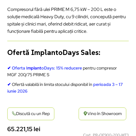
Compresorul fără ulei PRIME M 6,75 kW – 200 L este o
soluție medicală Heavy Duty, cu 9 cilindri, concepută pentru
spitale și clinici mari, oferind debit ridicat, aer curat și
funcționare fiabilă pentru aplicații critice.
Ofertă ImplantoDays Sales:
✔
Oferta I
mplant
oDays:
15% reducere
pentru compresor
MGF 200/75 PRIME S
✔
Ofertă valabilă în limita stocului disponibil în
perioada 3 – 17
iunie 2026
Discută cu un Rep
Vino în Showroom
65.221,15
lei
Cod: PR-OF900-200-MT3