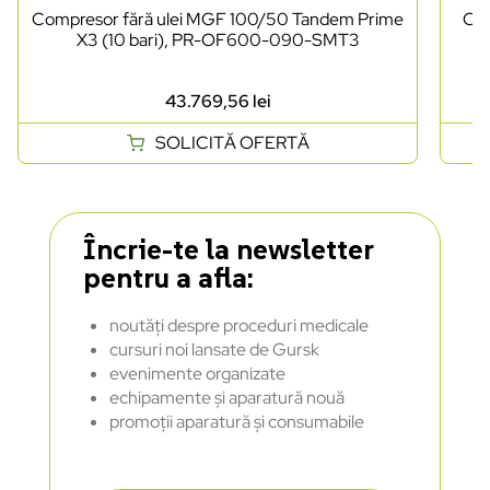
Compresor fără ulei MGF 100/50 Tandem Prime
Com
X3 (10 bari), PR-OF600-090-SMT3
43.769,56
lei
SOLICITĂ OFERTĂ
Încrie-te la newsletter
pentru a afla:
noutăți despre proceduri medicale
cursuri noi lansate de Gursk
evenimente organizate
echipamente și aparatură nouă
promoții aparatură și consumabile