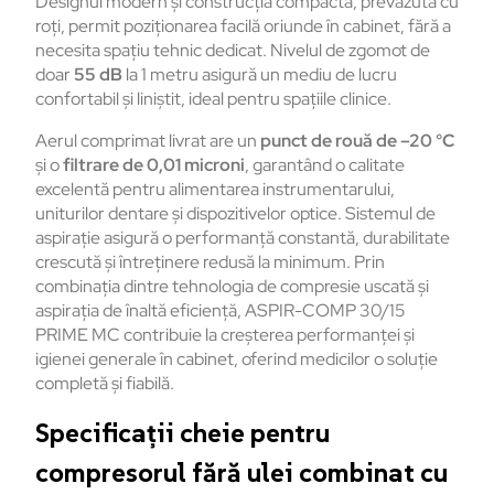
Designul modern și construcția compactă, prevăzută cu
roți, permit poziționarea facilă oriunde în cabinet, fără a
necesita spațiu tehnic dedicat. Nivelul de zgomot de
doar
55 dB
la 1 metru asigură un mediu de lucru
confortabil și liniștit, ideal pentru spațiile clinice.
Aerul comprimat livrat are un
punct de rouă de –20 °C
și o
filtrare de 0,01 microni
, garantând o calitate
excelentă pentru alimentarea instrumentarului,
uniturilor dentare și dispozitivelor optice. Sistemul de
aspirație asigură o performanță constantă, durabilitate
crescută și întreținere redusă la minimum. Prin
combinația dintre tehnologia de compresie uscată și
aspirația de înaltă eficiență, ASPIR-COMP 30/15
PRIME MC contribuie la creșterea performanței și
igienei generale în cabinet, oferind medicilor o soluție
completă și fiabilă.
Specificații cheie pentru
compresorul fără ulei combinat cu