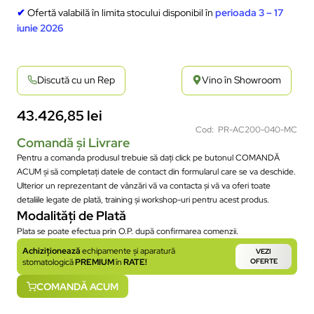
✔
Ofertă valabilă în limita stocului disponibil în
perioada 3 – 17
iunie 2026
Discută cu un Rep
Vino în Showroom
43.426,85
lei
Cod: PR-AC200-040-MC
Comandă și Livrare
Pentru a comanda produsul trebuie să dați click pe butonul COMANDĂ
ACUM și să completați datele de contact din formularul care se va deschide.
Ulterior un reprezentant de vânzări vă va contacta și vă va oferi toate
detaliile legate de plată, training și workshop-uri pentru acest produs.
Modalități de Plată
Plata se poate efectua prin O.P. după confirmarea comenzii.
Achiziționează
echipamente și aparatură
VEZI
stomatologică
PREMIUM
în
RATE!
OFERTE
COMANDĂ ACUM