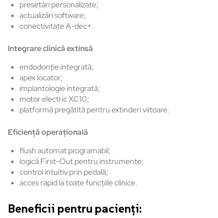
presetări personalizate;
actualizări software;
conectivitate A-dec+.
Integrare clinică extinsă
endodonție integrată;
apex locator;
implantologie integrată;
motor electric XC10;
platformă pregătită pentru extinderi viitoare.
Eficiență operațională
flush automat programabil;
logică First-Out pentru instrumente;
control intuitiv prin pedală;
acces rapid la toate funcțiile clinice.
Beneficii pentru pacienți: