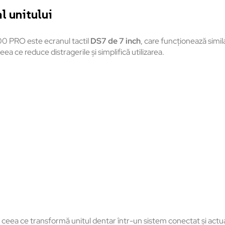
l unitului
00 PRO este ecranul tactil
DS7 de 7 inch
, care funcționează simil
a ce reduce distragerile și simplifică utilizarea.
ea ce transformă unitul dentar într-un sistem conectat și actual