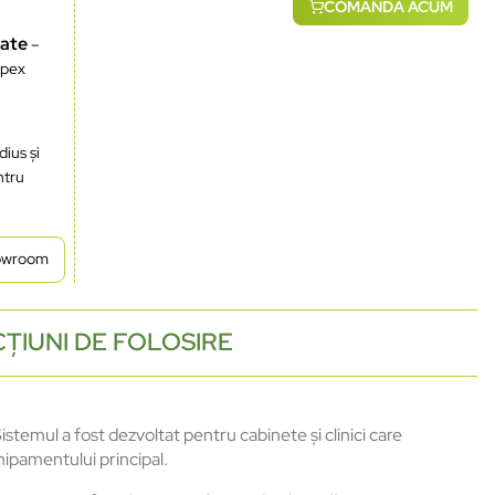
COMANDĂ ACUM
rate
–
Apex
ius și
tru
howroom
ȚIUNI DE FOLOSIRE
emul a fost dezvoltat pentru cabinete și clinici care
hipamentului principal.