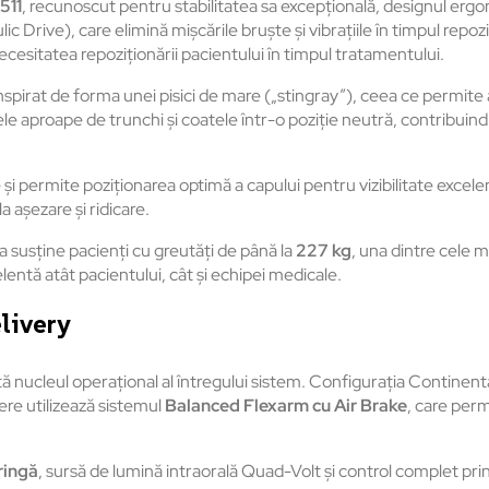
511
, recunoscut pentru stabilitatea sa excepțională, designul ergo
c Drive), care elimină mișcările bruște și vibrațiile în timpul repoz
cesitatea repoziționării pacientului în timpul tratamentului.
inspirat de forma unei pisici de mare („stingray”), ceea ce permi
ele aproape de trunchi și coatele într-o poziție neutră, contribuind
 și permite poziționarea optimă a capului pentru vizibilitate excele
la așezare și ridicare.
a susține pacienți cu greutăți de până la
227 kg
, una dintre cele 
elentă atât pacientului, cât și echipei medicale.
livery
nucleul operațional al întregului sistem. Configurația Continent
nere utilizează sistemul
Balanced Flexarm cu Air Brake
, care perm
ringă
, sursă de lumină intraorală Quad-Volt și control complet pri