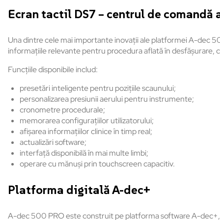
Ecran tactil DS7 – centrul de comandă a
Una dintre cele mai importante inovații ale platformei A-dec 5
informațiile relevante pentru procedura aflată în desfășurare, cee
Funcțiile disponibile includ:
presetări inteligente pentru pozițiile scaunului;
personalizarea presiunii aerului pentru instrumente;
cronometre procedurale;
memorarea configurațiilor utilizatorului;
afișarea informațiilor clinice în timp real;
actualizări software;
interfață disponibilă în mai multe limbi;
operare cu mănuși prin touchscreen capacitiv.
Platforma digitală A-dec+
A-dec 500 PRO este construit pe platforma software A-dec+, ce