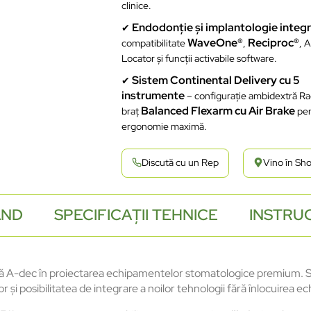
clinice.
Endodonție și implantologie integ
✔
WaveOne®
Reciproc®
compatibilitate
,
, 
Locator și funcții activabile software.
Sistem Continental Delivery cu 5
✔
instrumente
– configurație ambidextră Rad
Balanced Flexarm cu Air Brake
braț
pen
ergonomie maximă.
Discută cu un Rep
Vino în S
AND
SPECIFICAȚII TEHNICE
INSTRUC
 A-dec în proiectarea echipamentelor stomatologice premium. Sist
și posibilitatea de integrare a noilor tehnologii fără înlocuirea ec