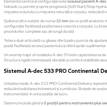
Elementul central al configurației este
scaunul pacient A-dec 
hidraulic cu pornire și oprire progresivă (Soft Start/Stop Hydrauli
mișcarea scaunului cu mișcarea naturală a corpului, reducând ne
Spătarul ultra-subțire de numai
32 mm
are un profil anatomic 
configurație facilitează poziționarea corectă a corpului, cu braț
procedurilor complexe sau de lungă durată.
Tetiera dual-articulată cu glisare oferă patru puncte de ajustare
poziții facilitează accesul pacientului și oferă sprijin suplimentar 
Un avantaj major al modelului A-dec 511 este capacitatea sa de 
Structura rigidă minimizează vibrațiile și conferă stabilitate exc
Sistemul A-dec 533 PRO Continental De
Unitatea medic A-dec 533 PRO Continental Delivery reprezintă 
reducând solicitarea încheieturii și a umărului. Brațele de susți
instrumentelor în orice poziție de lucru.
Sistemul include până la
5 poziții pentru instrumente plus se