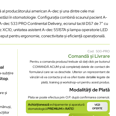
al producătorului american A-dec și una dintre cele mai
astăzi în stomatologie. Configurația combină scaunul pacient A-
 A-dec 533 PRO Continental Delivery, ecranul tactil DS7 de 7″ cu
ic XC10, unitatea asistent A-dec 551STA și lampa operatorie LED
eput pentru ergonomie, conectivitate și eficiență operațională.
Cod: 500-PRO
Comandă și Livrare
Pentru a comanda produsul trebuie să dați click pe butonul
ual
COMANDĂ ACUM și să completați datele de contact din
formularul care se va deschide. Ulterior un reprezentant de
ra-subțire
vânzări vă va contacta și vă va oferi toate detaliile legate de
Stop
.
plată, training și workshop-uri pentru acest produs.
Modalități de Plată
re și
Plata se poate efectua prin O.P. după confirmarea comenzii.
Achiziționează
echipamente și aparatură
VEZI
 mănuși,
stomatologică
PREMIUM
în
RATE!
OFERTE
cțiilor