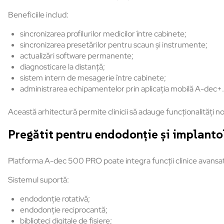
Beneficiile includ:
sincronizarea profilurilor medicilor între cabinete;
sincronizarea presetărilor pentru scaun și instrumente;
actualizări software permanente;
diagnosticare la distanță;
sistem intern de mesagerie între cabinete;
administrarea echipamentelor prin aplicația mobilă A-dec+.
Această arhitectură permite clinicii să adauge funcționalități 
Pregătit pentru endodonție și implanto
Platforma A-dec 500 PRO poate integra funcții clinice avansate
Sistemul suportă:
endodonție rotativă;
endodonție reciprocantă;
biblioteci digitale de fișiere;