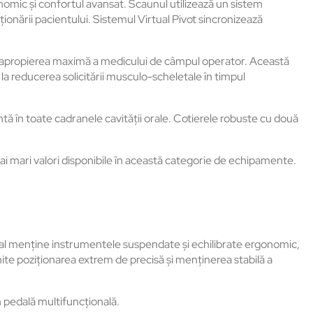
nomic și confortul avansat. Scaunul utilizează un sistem
iționării pacientului. Sistemul Virtual Pivot sincronizează
te apropierea maximă a medicului de câmpul operator. Această
 la reducerea solicitării musculo-scheletale în timpul
ntă în toate cadranele cavității orale. Cotierele robuste cu două
mai mari valori disponibile în această categorie de echipamente.
al menține instrumentele suspendate și echilibrate ergonomic,
ite poziționarea extrem de precisă și menținerea stabilă a
n pedală multifuncțională.