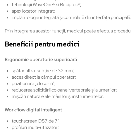
tehnologii WaveOne® și Reciproc®;
apex locator integrat;
implantologie integrată și controlată din interfața principală
Prin integrarea acestor funcții, medicul poate efectua proceduri 
Beneficii pentru medici
Ergonomie operatorie superioară
spătar ultra-subțire de 32 mm;
acces direct la câmpul operator;
poziționare „close-in”;
reducerea solicitării coloanei vertebrale și a umerilor;
mișcări naturale ale mâinilor și instrumentelor.
Workflow digital inteligent
touchscreen DS7 de 7″;
profiluri multi-utilizator;