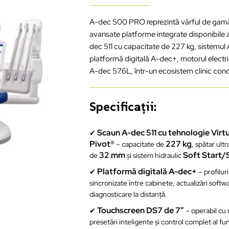
A-dec 500 PRO reprezintă vârful de gamă 
avansate platforme integrate disponibile 
dec 511 cu capacitate de 227 kg, sistemul
platformă digitală A-dec+, motorul electr
A-dec 576L, într-un ecosistem clinic conc
Specificații:
Scaun A-dec 511 cu tehnologie Virt
✔
Pivot®
227 kg
– capacitate de
, spătar ult
32 mm
Soft Start/
de
și sistem hidraulic
Platformă digitală A-dec+
✔
– profiluri
sincronizate între cabinete, actualizări softwa
diagnosticare la distanță.
Touchscreen DS7 de 7″
✔
– operabil cu
presetări inteligente și control complet al fun