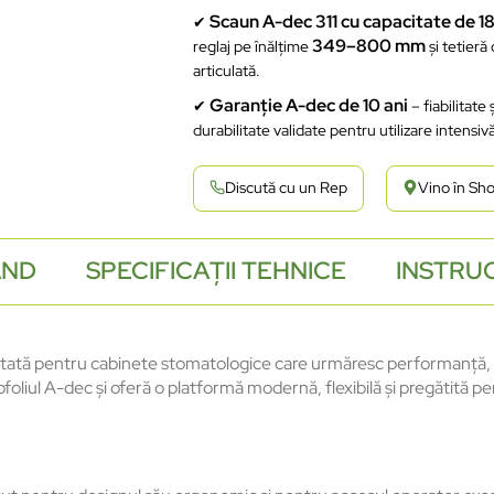
Scaun A-dec 311 cu capacitate de 18
✔
349–800 mm
reglaj pe înălțime
și tetieră
articulată.
Garanție A-dec de 10 ani
✔
– fiabilitate ș
durabilitate validate pentru utilizare intensiv
Discută cu un Rep
Vino în S
AND
SPECIFICAȚII TEHNICE
INSTRUC
ată pentru cabinete stomatologice care urmăresc performanță, ergo
iul A-dec și oferă o platformă modernă, flexibilă și pregătită pent