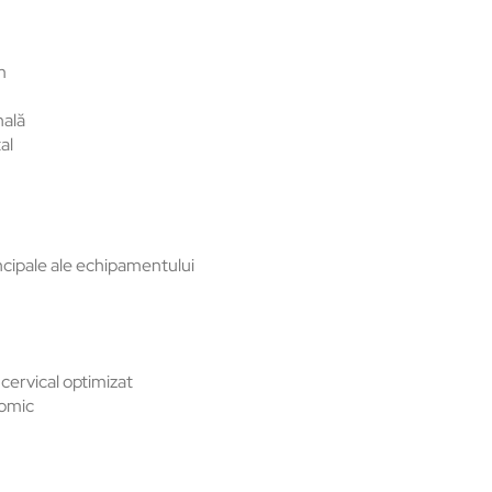
m
nală
al
ncipale ale echipamentului
 cervical optimizat
nomic