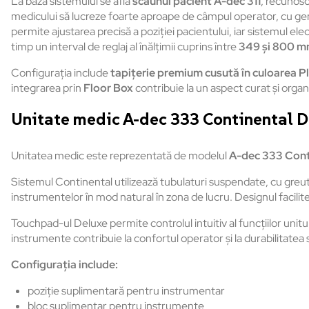
La baza sistemului se află
scaunul pacient A-dec 311
, recunosc
medicului să lucreze foarte aproape de câmpul operator, cu genu
permite ajustarea precisă a poziției pacientului, iar sistemul ele
timp un interval de reglaj al înălțimii cuprins între
349 și 800 
Configurația include
tapițerie premium cusută în culoarea 
integrarea prin
Floor Box
contribuie la un aspect curat și organi
Unitate medic A-dec 333 Continental De
Unitatea medic este reprezentată de modelul
A-dec 333 Cont
Sistemul Continental utilizează tubulaturi suspendate, cu greut
instrumentelor în mod natural în zona de lucru. Designul facilite
Touchpad-ul Deluxe permite controlul intuitiv al funcțiilor unit
instrumente contribuie la confortul operator și la durabilitatea 
Configurația include:
poziție suplimentară pentru instrumentar
bloc suplimentar pentru instrumente