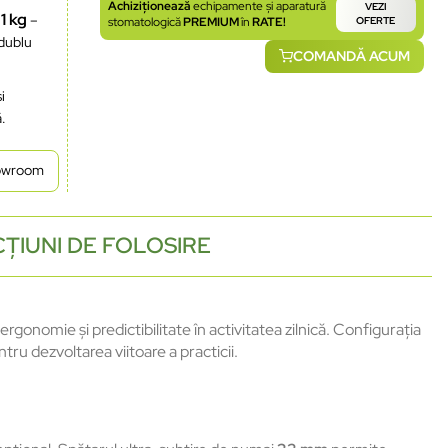
Achiziționează
echipamente și aparatură
VEZI
1 kg
–
stomatologică
PREMIUM
în
RATE!
OFERTE
 dublu
COMANDĂ ACUM
i
ă.
howroom
ȚIUNI DE FOLOSIRE
nomie și predictibilitate în activitatea zilnică. Configurația
ru dezvoltarea viitoare a practicii.