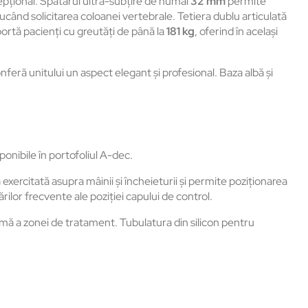
pțional. Spătarul ultra-subțire de numai
32 mm
permite
când solicitarea coloanei vertebrale. Tetiera dublu articulată
uportă pacienți cu greutăți de până la
181 kg
, oferind în același
feră unitului un aspect elegant și profesional. Baza albă și
ponibile în portofoliul A-dec.
ercitată asupra mâinii și încheieturii și permite poziționarea
rilor frecvente ale poziției capului de control.
timă a zonei de tratament. Tubulatura din silicon pentru