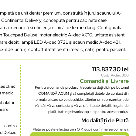
letă de unit dentar premium, construită în jurul scaunului A-
33 Continental Delivery, concepută pentru cabinete care
tatea mecanică și eficiența clinică pe termen lung. Configurația
in Touchpad Deluxe, motor electric A-dec XC10, unitate asistent
 mare debit, lampă LED A-dec 372L și scaun medic A-dec 421,
uxul de lucru și confortul atât pentru medic, cât și pentru pacient.
113.837,30
lei
Cod: A-dec 300
Comandă și Livrare
es clinic
Pentru a comanda produsul trebuie să dați click pe butonul
u medic.
COMANDĂ ACUM și să completați datele de contact din
formularul care se va deschide. Ulterior un reprezentant de
ubulaturi
vânzări vă va contacta și vă va oferi toate detaliile legate de
urare
plată, training și workshop-uri pentru acest produs.
Modalități de Plată
t
– control
Plata se poate efectua prin O.P. după confirmarea comenzii.
pad Deluxe.