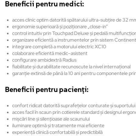
Beneficii pentru medici:
acces clinic optim datorită spătarului ultra-subțire de 32 m
ergonomie superioară și poziționare „close-in”
control intuitiv prin Touchpad Deluxe și pedală multifuncțio
organizare eficientă a instrumentelor prin sistem Continent
integrare completă a motorului electric XC10
colaborare eficientă medic–asistent
configurare ambidextră Radius
fiabilitate și durabilitate recunoscute la nivel internațional
garanție extinsă de până la 10 ani pentru componentele pri
Beneficii pentru pacienți:
confort ridicat datorită suprafețelor conturate și suportului
acces facil în scaun prin cotierele standard și designul ergo
mișcări line și silențioase ale scaunului
iluminare optimă și tratamente mai eficiente
experiență clinică confortabilă și predictibilă