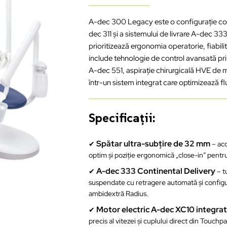
A-dec 300 Legacy este o configurație comp
dec 311 și a sistemului de livrare A-dec 3
prioritizează ergonomia operatorie, fiabili
include tehnologie de control avansată pr
A-dec 551, aspirație chirurgicală HVE de
într-un sistem integrat care optimizează fl
Specificații:
Spătar ultra-subțire de 32 mm
✔
– acc
optim și poziție ergonomică „close-in” pentr
A-dec 333 Continental Delivery
✔
– t
suspendate cu retragere automată și config
ambidextră Radius.
Motor electric A-dec XC10 integra
✔
precis al vitezei și cuplului direct din Touch