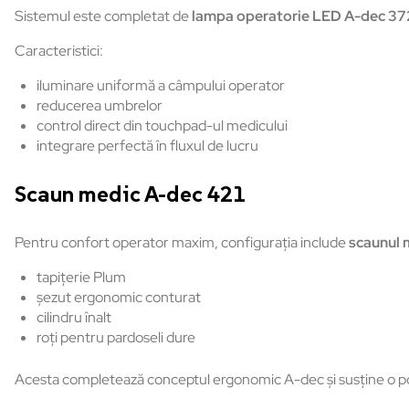
Sistemul este completat de
lampa operatorie LED A-dec 3
Caracteristici:
iluminare uniformă a câmpului operator
reducerea umbrelor
control direct din touchpad-ul medicului
integrare perfectă în fluxul de lucru
Scaun medic A-dec 421
Pentru confort operator maxim, configurația include
scaunul 
tapițerie Plum
șezut ergonomic conturat
cilindru înalt
roți pentru pardoseli dure
Acesta completează conceptul ergonomic A-dec și susține o poziți