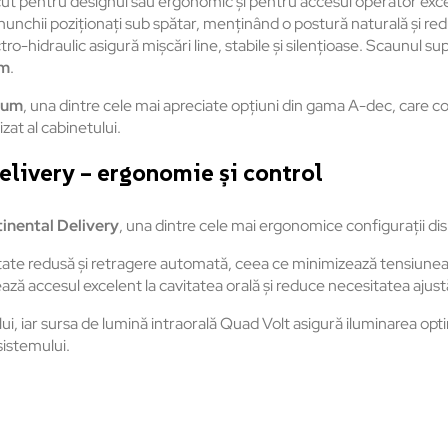
ut pentru designul său ergonomic și pentru accesul operator exce
nchii poziționați sub spătar, menținând o postură naturală și redu
ctro-hidraulic asigură mișcări line, stabile și silențioase. Scaunul s
mm
.
Plum
, una dintre cele mai apreciate opțiuni din gama A-dec, care con
zat al cabinetului.
livery – ergonomie și control
inental Delivery
, una dintre cele mai ergonomice configurații dis
ate redusă și retragere automată, ceea ce minimizează tensiunea ex
ază accesul excelent la cavitatea orală și reduce necesitatea ajustă
ului, iar sursa de lumină intraorală Quad Volt asigură iluminarea op
sistemului.