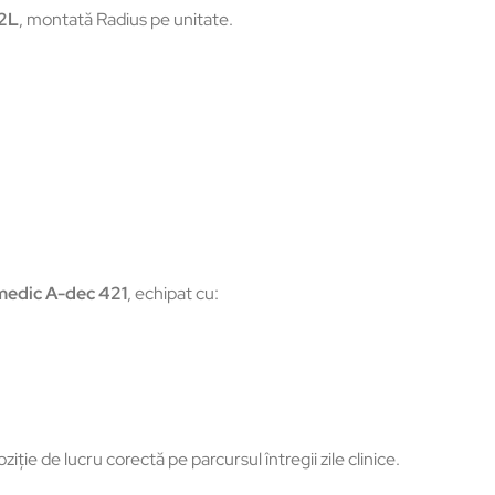
72L
, montată Radius pe unitate.
medic A-dec 421
, echipat cu:
e de lucru corectă pe parcursul întregii zile clinice.