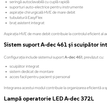
seringă autoclavabilă cu cuplă rapidă
suporturi auto-electrice pentru instrumente
aspirație chirurgicală HVE de mare debit
tubulatură EasyFlex
braț asistent integrat
Aspirația HVE de mare debit contribuie la controlul eficient al 
Sistem suport A-dec 461 și scuipător in
Configurația include sistemul suport
A-dec 461
, prevăzut cu:
scuipător integrat
sistem dedicat de montare
acces facil pentru pacient și personal
Integrarea acestui modul contribuie la organizarea eficientă a spa
Lampă operatorie LED A-dec 372L