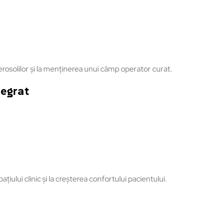
aerosolilor și la menținerea unui câmp operator curat.
tegrat
țiului clinic și la creșterea confortului pacientului.