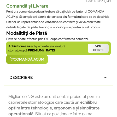
Cod: NGP23_149
Comandă și Livrare
Pentru a comanda produsul trebuie să dați click pe butonul COMANDĂ
ACUM și să completați datele de contact din formularul care se va deschide.
Ulterior un reprezentant de vânzări vă va contacta și vă va oferi toate
detaliile legate de plată, training și workshop-uri pentru acest produs.
Modalități de Plată
Plata se poate efectua prin O.P. după confirmarea comenzii.
Achiziționează
echipamente și aparatură
VEZI
stomatologică
PREMIUM
în
RATE!
OFERTE
COMANDĂ ACUM
DESCRIERE
Miglionico NG este un unit dentar proiectat pentru
cabinetele stomatologice care caută un
echilibru
optim între tehnologie, ergonomie și simplitate
operațională.
Situat ca poziționare între gama