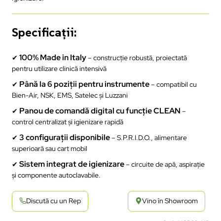
Specificații:
100% Made in Italy
✔
– construcție robustă, proiectată
pentru utilizare clinică intensivă
Până la 6 poziții pentru instrumente
✔
– compatibil cu
Bien-Air, NSK, EMS, Satelec și Luzzani
Panou de comandă digital cu funcție CLEAN
✔
–
control centralizat și igienizare rapidă
3 configurații disponibile
✔
– S.P.R.I.D.O., alimentare
superioară sau cart mobil
Sistem integrat de igienizare
✔
– circuite de apă, aspirație
și componente autoclavabile.
Discută cu un Rep
Vino în Showroom