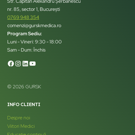
Str. Căpitan Alexandru Șerbănescu
nr. 85, sector 1, București
0769 948 354
comenzi@gurskmedica.ro
Program Sediu:
Luni - Vineri: 9:30 - 18:00
Sam - Dum: Închis
© 2026 GURSK
INFO CLIENTI
Despre noi
Viitori Medici
Educație continuă