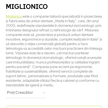
MIGLIONICO
Miglionico
este o companie italiană specializată în proiectarea
și fabricarea de unituri dentare „Made in Italy”, care, din anul
2000, redefinește standardele în domeniul stomatologic prin
îmbinarea designului rafinat cu tehnologia de vârf. Misiunea
companiei este să „proiecteze și producă unituri dentare
inovative, ergonomice și durabile, complet realizate în Italia” și
să dezvolte o rețea comercială globală pentru a face
tehnologia sa accesibilă celor mai buni practicieni din întreaga
lume. Viziunea este de a deveni „cel mai bun partener
tehnologic în domeniul stomatologic, oferind soluții avansate
care îmbunătățesc munca profesioniștilor și calitatea îngrijirii
pentru pacienți”. Compania pune accent pe ergonomie,
fiabilitate și sustenabilitate, oferind servicii complete de
suport tehnic, personalizare și formare, produsele sale fiind
rezistente, adaptabile stilului fiecărui cabinet și conforme cu
standardele de igienă și mediu.