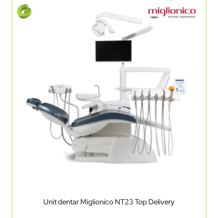
Unit dentar Miglionico NT23 Top Delivery