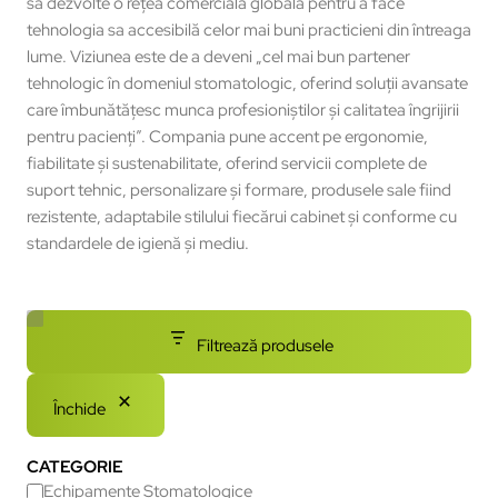
să dezvolte o rețea comercială globală pentru a face
tehnologia sa accesibilă celor mai buni practicieni din întreaga
lume. Viziunea este de a deveni „cel mai bun partener
tehnologic în domeniul stomatologic, oferind soluții avansate
care îmbunătățesc munca profesioniștilor și calitatea îngrijirii
pentru pacienți”. Compania pune accent pe ergonomie,
fiabilitate și sustenabilitate, oferind servicii complete de
suport tehnic, personalizare și formare, produsele sale fiind
rezistente, adaptabile stilului fiecărui cabinet și conforme cu
standardele de igienă și mediu.
Filtrează produsele
Închide
CATEGORIE
Echipamente Stomatologice