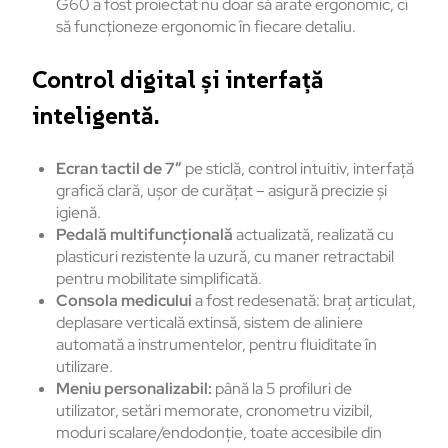
G60 a fost proiectat nu doar să arate ergonomic, ci
să funcționeze ergonomic în fiecare detaliu.
Control digital și interfaţă
inteligentă.
Ecran tactil de 7
″
pe sticlă, control intuitiv, interfaţă
grafică clară, uşor de curăţat – asigură precizie şi
igienă.
Pedală multifuncţională
actualizată, realizată cu
plasticuri rezistente la uzură, cu maner retractabil
pentru mobilitate simplificată.
Consola medicului
a fost redesenată: braţ articulat,
deplasare verticală extinsă, sistem de aliniere
automată a instrumentelor, pentru fluiditate în
utilizare.
Meniu personalizabil:
până la 5 profiluri de
utilizator, setări memorate, cronometru vizibil,
moduri scalare/endodonție, toate accesibile din