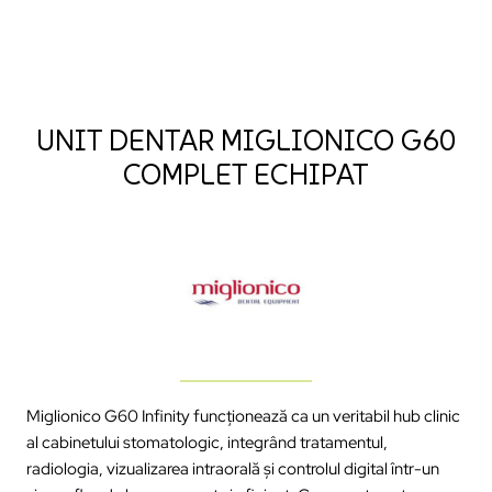
UNIT DENTAR MIGLIONICO G60
COMPLET ECHIPAT
Miglionico G60 Infinity func
ționează ca un veritabil hub clinic
al cabinetului stomatologic,
integr
ând
tratamentul
,
radiologia
,
vizualizarea
intraoral
ă
și
controlul
digital
într
-un