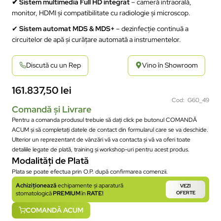
✔ Sistem multimedia Full HD integrat
– cameră intraorală,
monitor, HDMI și compatibilitate cu radiologie și microscop.
✔
Sistem automat MDS & MDS+
– dezinfecție continuă a
circuitelor de apă și curățare automată a instrumentelor.
Discută cu un Rep
Vino în Showroom
161.837,50
lei
Cod: G60_49
Comandă și Livrare
Pentru a comanda produsul trebuie să dați click pe butonul COMANDĂ
ACUM și să completați datele de contact din formularul care se va deschide.
Ulterior un reprezentant de vânzări vă va contacta și vă va oferi toate
detaliile legate de plată, training și workshop-uri pentru acest produs.
Modalități de Plată
Plata se poate efectua prin O.P. după confirmarea comenzii.
Achiziționează
echipamente și aparatură
VEZI
stomatologică
PREMIUM
în
RATE!
OFERTE
COMANDĂ ACUM