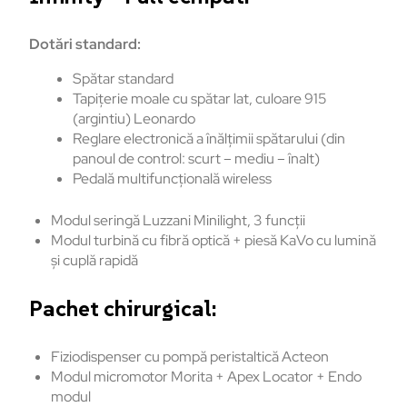
Dotări standard:
Spătar standard
Tapițerie moale cu spătar lat, culoare 915
(argintiu) Leonardo
Reglare electronică a înălțimii spătarului (din
panoul de control: scurt – mediu – înalt)
Pedală multifuncțională wireless
Modul seringă Luzzani Minilight, 3 funcții
Modul turbină cu fibră optică + piesă KaVo cu lumină
și cuplă rapidă
Pachet chirurgical:
Fiziodispenser cu pompă peristaltică Acteon
Modul micromotor Morita + Apex Locator + Endo
modul