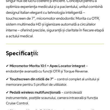
singur
flux de
lucru
coerent
și
eficient
.
Conceput
pentru
a
optimiza
experiența
medicului
și
a
pacientului
,
unitul
combină
designul
italian
elegant cu
tehnologia
inteligentă
–
touchscreen de 7”, micromotor endodontic Morita cu OTR,
sistem
multimedia HD
și
igienizare
automată
a
circuitelor
interne
–
oferind
precizie
,
siguran
ță
și
claritate
în
fiecare
etap
ă
a
actului
medical.
Specificații:
✔
Micromotor Morita 10:1 + Apex Locator integrat
–
endodonție avansată cu funcții OTR și Torque Reverse.
✔
Touchscreen din sticlă de 7″
– control complet al unitului și
memorare pentru 5 profiluri de utilizator.
✔
Pedală wireless multifuncțională
– controlează
instrumentele, pozițiile scaunului, camera intraorală și funcția
Cruise Control.