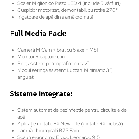
Scaler Miglionico Piezo LED 4 (include 5 vârfuri)
Cuspidor motorizat, demontabil, cu rotire 270°
Irigatoare de apă din alamă cromată
Full Media Pack:
Cameră MiCam + braț cu 5 axe + MSI
Monitor + capture card
Braț asistent pantografiat cu tavă:
Modul seringă asistent Luzzani Minimatic 3F,
angulat
Sisteme integrate:
Sistem automat de dezinfecție pentru circuitele de
apă
Aplicație unitate RX New Life (unitate RX inclusă)
Lampă chirurgicală B75 Faro
Scaun ergonomic Ergod Leonardo 915