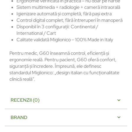
Ergonomie verificată în practică – nu doar pe hârtie
Sistem multimedia + radiologie + cameră intraorală
Igienizare automată și completă, fără pași extra
Control digital complet, fără întreruperi în manoperă
Disponibil în 3 configurații: Continental /
International / Cart
Calitate validată Miglionico – 100% Made in Italy
Pentru medic, G60 înseamnă control, eficiență și
ergonomie reală. Pentru pacient, G60 oferă confort,
siguranță și încredere. Împreună, ele definesc
standardul Miglionico: „design italian cu funcționalitate
clinică reală”.
RECENZII (0)
BRAND