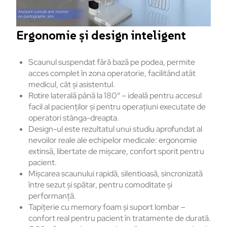
Ergonomie și design inteligent
Scaunul suspendat fără bază pe podea, permite
acces complet în zona operatorie, facilitând atât
medicul, cât şi asistentul.
Rotire laterală până la 180° – ideală pentru accesul
facil al pacienţilor şi pentru operaţiuni executate de
operatori stânga-dreapta.
Design-ul este rezultatul unui studiu aprofundat al
nevoilor reale ale echipelor medicale: ergonomie
extinsă, libertate de mişcare, confort sporit pentru
pacient.
Mişcarea scaunului rapidă, silentioasă, sincronizată
între sezut şi spătar, pentru comoditate şi
performanţă.
Tapițerie cu memory foam și suport lombar –
confort real pentru pacient în tratamente de durată.