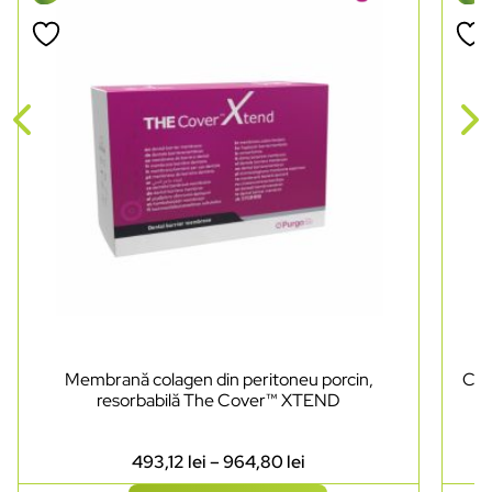
Membrană colagen din peritoneu porcin,
Cut
resorbabilă The Cover™ XTEND
493,12
lei
–
964,80
lei