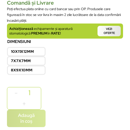
Comandă și Livrare
Poți efectua plata online cu card bancar sau prin OP. Produsele care
figurează în stoc se vor livra în maxim 2 zile lucrătoare de la data confirmării
încasării plății.
Achiziționează
echipamente și aparatură
VEZI
stomatologică
PREMIUM
în
RATE!
OFERTE
DIMENSIUNI
10X11X12MM
7X7X7MM
8X9X10MM
Adaugă
în coș