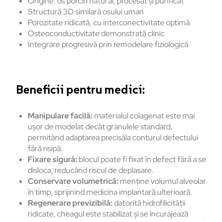
Origine: os porcin natural, procesat și purificat
Structură 3D similară osului uman
Porozitate ridicată, cu interconectivitate optimă
Osteoconductivitate demonstrată clinic
Integrare progresivă prin remodelare fiziologică
Beneficii pentru medici:
Manipulare facilă:
materialul colagenat este mai
ușor de modelat decât granulele standard,
permitând adaptarea precisăla conturul defectului
fără risipă.
Fixare sigură:
blocul poate fi fixat în defect fără a se
disloca, reducând riscul de deplasare.
Conservare volumetrică:
menține volumul alveolar
în timp, sprijinind medicina implantară ulterioară.
Regenerare previzibilă:
datorită hidrofilicității
ridicate, cheagul este stabilizat și se încurajează