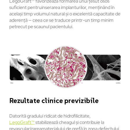
LegoGraft™ favorizează formarea unui țesut osos
suficient pentruinserarea implanturilor, menținând în
același timp volumul natural și o excelentă capacitate de
aderență
—
ceea
ce
se traduce
printr
-un
timp
minim
petrecut
pe
scaunul
pacientului
.
Rezultate
clinice
previzibile
Datorită gradului ridicat de hidrofilicitate,
LegoGraft™
stabilizează cheagul și contribuie la
revascularizareamaterialului de grefă în zona defectului,