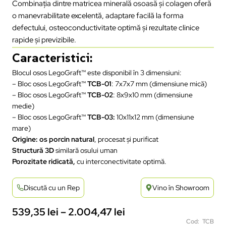
Combinația dintre matricea minerală osoasă și colagen oferă
o manevrabilitate excelentă, adaptare facilă la forma
defectului, osteoconductivitate optimă și rezultate clinice
rapide și previzibile.
Caracteristici:
Blocul osos LegoGraft™ este disponibil în 3 dimensiuni:
– Bloc osos LegoGraft™
TCB-01
: 7x7x7 mm (dimensiune mică)
– Bloc osos LegoGraft™
TCB-02
: 8x9x10 mm (dimensiune
medie)
– Bloc osos LegoGraft™
TCB-03:
10x11x12 mm (dimensiune
mare)
Origine: os porcin natural
, procesat și purificat
Structură 3D
similară osului uman
Porozitate ridicată,
cu interconectivitate optimă.
Discută cu un Rep
Vino în Showroom
539,35
lei
–
2.004,47
lei
Cod: TCB